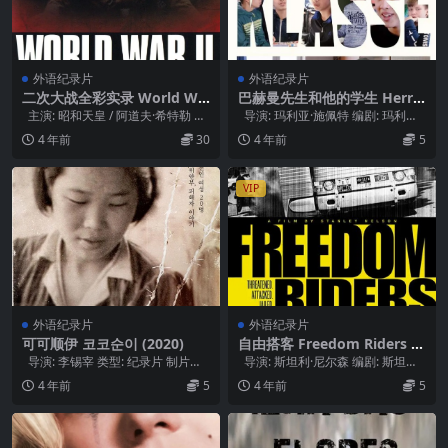
外语纪录片
外语纪录片
二次大战全彩实录 World Wa
巴赫曼先生和他的学生 Herr B
r II in Colour (2009)
achmann und seine Klasse
主演: 昭和天皇 / 阿道夫·希特勒 Ad
导演: 玛利亚·施佩特 编剧: 玛利亚·
(2021)
olf Hitler /...
施佩特 / 雷因霍尔德·沃...
4 年前
30
4 年前
5
VIP
外语纪录片
外语纪录片
可可顺伊 코코순이 (2020)
自由搭客 Freedom Riders (2
010)
导演: 李锡宰 类型: 纪录片 制片国
导演: 斯坦利·尼尔森 编剧: 斯坦利·
家/地区: 韩国 语言: 韩...
尼尔森 / Mark Sa...
4 年前
5
4 年前
5