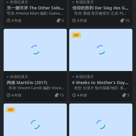
外语纪录片
外语纪录片
另一侧河岸 The Other Side
信仰的胜利 Der Sieg des Gla
of the River (2021)
ubens (1933)
导演: Antonia Kilian 编剧: Guevara
导演: 莱妮·里芬施塔尔 主演: 约瑟
Namer / A...
夫·戈培尔 / 赫尔曼·戈林...
4 年前
5
4 年前
10
VIP
外语纪录片
外语纪录片
殉难 Martírio (2017)
6 Weeks to Mother’s Day
(2017)
导演: Vincent Carelli 编剧: Vincen
类型: 纪录片 制片国家/地区: 美国
t C...
语言: 泰语 上映日期: ...
4 年前
15
4 年前
5
VIP