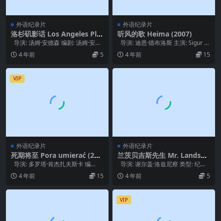
外语纪录片
外语纪录片
洛杉矶影话 Los Angeles Pla
听风的歌 Heima (2007)
ys Itself (2003)
导演: 汤姆·安德森 编剧: 汤姆·安德
导演: 迪恩·德布洛斯 主演: Sigur R
森 主演: Encke K...
ós 类型: 纪录片...
4 年前
5
4 年前
15
VIP
外语纪录片
外语纪录片
死期将至 Pora umierać (200
兰茨贝吉斯先生 Mr. Landsbe
7)
rgis (2021)
导演: 多罗塔·肯杰扎夫斯卡 编
导演: 谢尔盖·洛兹尼察 类型: 纪录
剧: 多罗塔·肯杰扎夫斯卡 主演:...
片 制片国家/地区: 立陶宛...
4 年前
15
4 年前
5
VIP