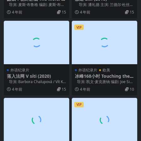
ndercover in North Korea
导演: 麦斯·布鲁格 编剧: 麦斯·布鲁
导演: 潘礼德 主演: 兰德尔·杜丝
(2020)
格 类型: 纪录片 制片国...
类型: 剧情 ...
4 年前
15
4 年前
15
VIP
外语纪录片
外语纪录片
欧美
落入法网 V síti (2020)
冰峰168小时 Touching the V
oid (2003)
导演: Barbora Chalupová / Vít Klu
导演: 凯文·麦克唐纳 编剧: Joe Sim
sá...
pson 主演: B...
4 年前
15
4 年前
10
VIP