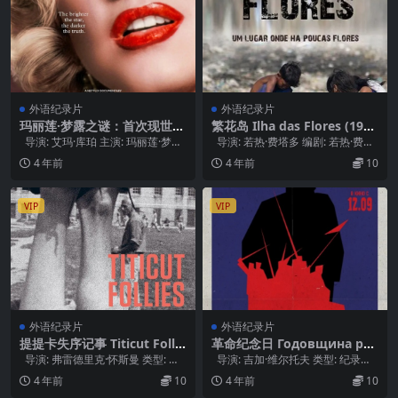
外语纪录片
外语纪录片
玛丽莲·梦露之谜：首次现世的
繁花岛 Ilha das Flores (198
录音 The Mystery of Marily
9)
导演: 艾玛·库珀 主演: 玛丽莲·梦
导演: 若热·费塔多 编剧: 若热·费塔
n Monroe: The Unheard Ta
露 / 约翰·休斯顿 类型:...
多 / Cecília M...
4 年前
4 年前
10
pes (2022)
VIP
VIP
外语纪录片
外语纪录片
提提卡失序记事 Titicut Follie
革命纪念日 Годовщина рев
s (1967)
олюции (1919)
导演: 弗雷德里克·怀斯曼 类型: 剧
导演: 吉加·维尔托夫 类型: 纪录片
情 / 纪录片 制片国家/地...
制片国家/地区: 俄罗斯 ...
4 年前
10
4 年前
10