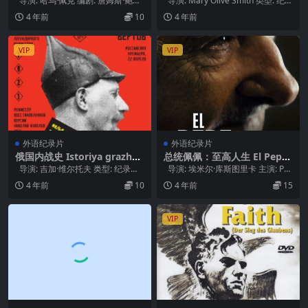
导演: 哈乌·佩克 编剧: 詹姆斯·鲍德
导演: Mary Olive Smith 类型: 纪录
温 / 哈乌·佩克 主演:...
片 制片国家...
4 年前
10
4 年前
VIP
VIP
外语纪录片
外语纪录片
俄国内战史 Istoriya grazhda
总统佩佩：至高人生 El Pepe,
nskoy voyny (1922)
Una Vida Suprema (2018)
导演: 吉加·维尔托夫 类型: 纪录片
导演: 埃米尔·库斯图里卡 主演: Pe
制片国家/地区: 苏联 上...
pe Mujica 类型:...
4 年前
10
4 年前
15
VIP