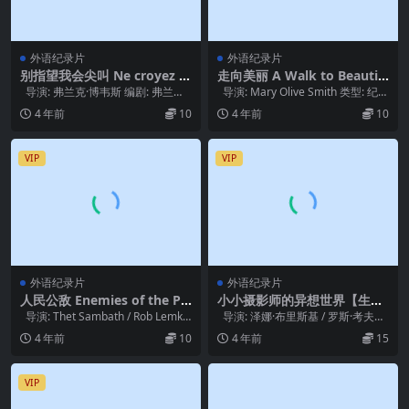
外语纪录片
外语纪录片
别指望我会尖叫 Ne croyez s
走向美丽 A Walk to Beautif
urtout pas que je hurle (20
ul (2007)
导演: 弗兰克·博韦斯 编剧: 弗兰克·
导演: Mary Olive Smith 类型: 纪录
19)
博韦斯 类型: 纪录片 制...
片 制片国家...
4 年前
10
4 年前
10
VIP
VIP
外语纪录片
外语纪录片
人民公敌 Enemies of the Pe
小小摄影师的异想世界【生于
ople (2010)
妓院】Born.Into.Brothels.C
导演: Thet Sambath / Rob Lemkin
导演: 泽娜·布里斯基 / 罗斯·考夫曼
alcuttas.Red.Light.Kids.200
编剧:...
编剧: 泽娜·布里斯基 ...
4 年前
10
4 年前
15
4
VIP