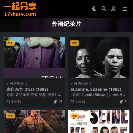
外语纪录片
VIP
VIP
外语纪录片
外语纪录片
来自东方 D’Est (1993)
Suzanne, Suzanne (1982)
导演: 香特尔·阿克曼 类型: 纪录片
导演: Camille Billops / James Hat
制片国家/地区: 比利时 / 法国 / ...
ch...
4 年前
15
4 年前
5
VIP
VIP