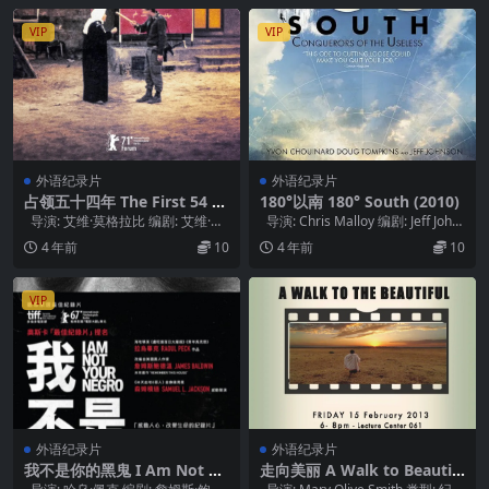
VIP
VIP
外语纪录片
外语纪录片
占领五十四年 The First 54 Ye
180°以南 180° South (2010)
ars (2021)
导演: 艾维·莫格拉比 编剧: 艾维·莫
导演: Chris Malloy 编剧: Jeff John
格拉比 主演: 艾维·莫格...
son...
4 年前
10
4 年前
10
VIP
外语纪录片
外语纪录片
我不是你的黑鬼 I Am Not Yo
走向美丽 A Walk to Beautif
ur Negro (2016)
ul (2007)