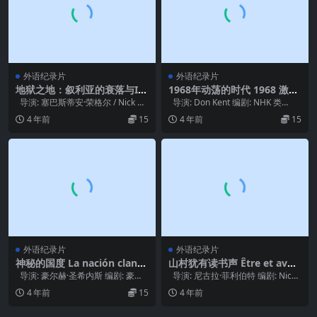
外语纪录片
外语纪录片
地狱之地：叙利亚的衰落与ISI
1968年动荡的时代 1968 激動
S的崛起 Hell on Earth: the F
の時代 (2018)
导演: 塞巴斯蒂安·荣格尔 / Nick Qu
导演: Don Kent 编剧: NHK 类
all of Syria and the Rise of I
ested 编剧: ...
型: 纪录片 制片国家...
4 年前
15
4 年前
15
SIS (2017)
外语纪录片
外语纪录片
神秘的国度 La nación cland
山村犹有读书声 Être et avoir
estina (1989)
(2002)
导演: 豪尔赫·圣希内斯 编剧: 豪尔
导演: 尼古拉·菲利伯特 编剧: Nicol
赫·圣希内斯 主演: Jul...
as Philiber...
4 年前
15
4 年前