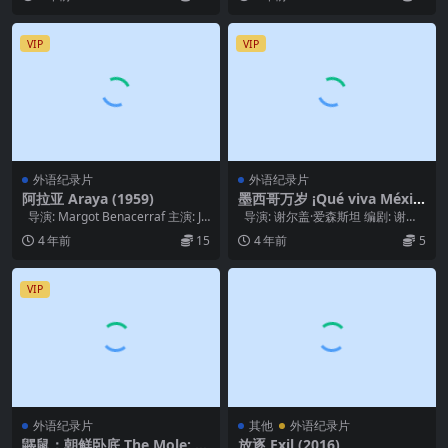
VIP
VIP
外语纪录片
外语纪录片
阿拉亚 Araya (1959)
墨西哥万岁 ¡Qué viva Méxic
o! – Да здравствует Мекс
导演: Margot Benacerraf 主演: Jo
导演: 谢尔盖·爱森斯坦 编剧: 谢尔
ика! (1979)
sé Ig...
盖·爱森斯坦 / 格里高利·...
4 年前
15
4 年前
5
VIP
外语纪录片
其他
外语纪录片
鼹鼠：朝鲜卧底 The Mole: U
放逐 Exil (2016)