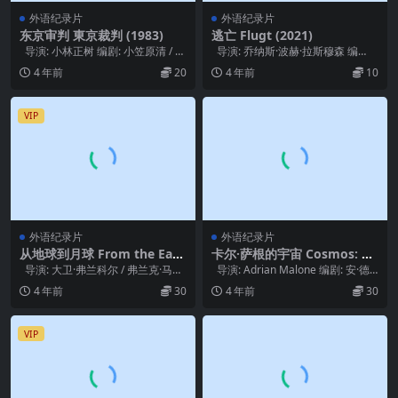
外语纪录片
外语纪录片
东京审判 東京裁判 (1983)
逃亡 Flugt (2021)
导演: 小林正树 编剧: 小笠原清 / 小
导演: 乔纳斯·波赫·拉斯穆森 编
林正树 / 稻垣俊 主演...
剧: 乔纳斯·波赫·拉斯穆森 主...
4 年前
20
4 年前
10
VIP
外语纪录片
外语纪录片
从地球到月球 From the Eart
卡尔·萨根的宇宙 Cosmos: A
h to the Moon (1998)
Personal Voyage (1980)
导演: 大卫·弗兰科尔 / 弗兰克·马歇
导演: Adrian Malone 编剧: 安·德
尔 / 汤姆·汉克斯 / ...
鲁扬 主演: C...
4 年前
30
4 年前
30
VIP