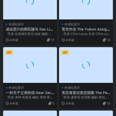
外语纪录片
外语纪录片
成吉思汗的两匹骏马 Das Lied
育空作业 The Yukon Assign
von den zwei Pferden (200
ment (2018)
导演: 比亚姆巴苏伦·达娃 编剧: 比
导演: Chris Lucas 主演: Chris Luc
9)
亚姆巴苏伦·达娃 主演: U...
as /...
4 年前
15
4 年前
10
VIP
VIP
外语纪录片
外语纪录片
一封关于父亲的信 Dear Zach
变态者意识形态指南 The Per
ary: A Letter to a Son Abou
vert’s Guide to Ideology (2
导演: 库特·库恩尼 编剧: 库特·库恩
导演: 索菲亚·菲尼斯 编剧: 斯拉沃
t His Father (2008)
012)
尼 主演: Kurt Ku...
热·齐泽克 主演: 斯拉沃热...
4 年前
5
4 年前
10