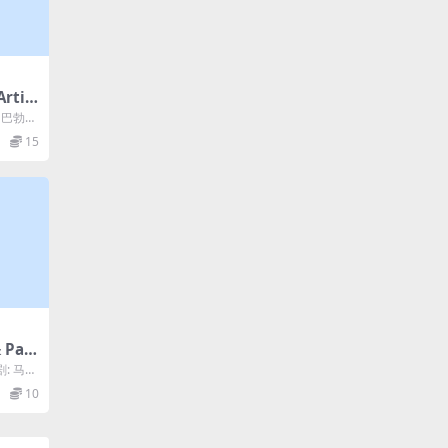
rtifi
: 巴勃罗
瓜尔
15
 Pau
剧: 马克
/ 马克
10