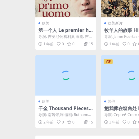
欧美
欧美新片
第一个人 Le premier ho
牧羊人的故事 Hist
mme (2011)
e pastores (20
导演: 吉安尼·阿梅利奥 编剧: 吉安
导演: Jaime Puertas 
尼·阿梅利奥 / 阿尔贝·加缪 主
剧: Jaime Pue...
1 年前
0
0
15
1 年前
0
演: C...
VIP
欧美
其他
千金 Thousand Pieces o
把我葬在墙角处 П
f Gold (1991)
ните меня за
导演: 南茜·凯利 编剧: Ruthanne
导演: Сергей Снеж
ом (2009)
Lum McCunn / Anne...
ергей Снежкин 主演
2 年前
0
0
15
3 年前
0