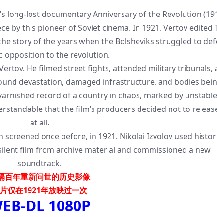
long-lost documentary Anniversary of the Revolution (191
ce by this pioneer of Soviet cinema. In 1921, Vertov edited 
d the story of the years when the Bolsheviks struggled to def
 opposition to the revolution.
ertov. He filmed street fights, attended military tribunals,
found devastation, damaged infrastructure, and bodies bei
unvarnished record of a country in chaos, marked by unstable
derstandable that the film’s producers decided not to release
at all.
n screened once before, in 1921. Nikolai Izvolov used histor
 silent film from archive material and commissioned a new
soundtrack.
隔百年重新问世的历史影像
片仅在1921年放映过一次
EB-DL 1080P