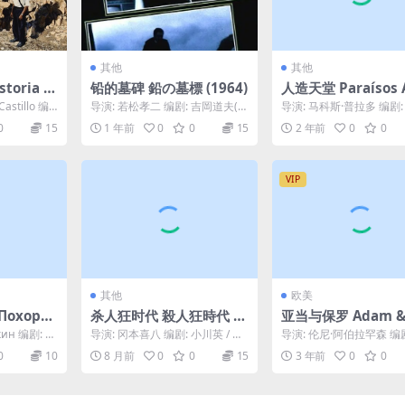
其他
其他
oria d
铅的墓碑 鉛の墓標 (1964)
人造天堂 Paraísos A
24)
ciais (2012)
Castillo 编
导演: 若松孝二 编剧: 吉岡道夫(脚
导演: 马科斯·普拉多 编剧
本) 主演: 野上正义 / 築地容子 / ...
·帕迪拉 / 克里斯蒂亚诺·
0
15
1 年前
0
0
15
2 年前
0
0
达 / 马...
VIP
其他
欧美
охоро
杀人狂时代 殺人狂時代 (1
亚当与保罗 Adam &
 плинтус
967)
l (2004)
кин 编剧: С
导演: 冈本喜八 编剧: 小川英 / 冈
导演: 伦尼·阿伯拉罕森 编
...
本喜八 / 山崎忠昭 / 都筑道夫 主
·奥哈洛伦 主演: 汤姆·莫菲 
0
10
8 月前
0
0
15
3 年前
0
0
演...
·...