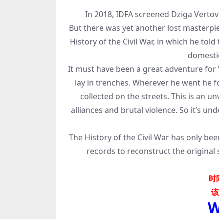
In 2018, IDFA screened Dziga Vertov’s 
But there was yet another lost masterpie
History of the Civil War, in which he tol
domestic
It must have been a great adventure for V
lay in trenches. Wherever he went he 
collected on the streets. This is an 
alliances and brutal violence. So it’s un
The History of the Civil War has only bee
records to reconstruct the original
时
该
W