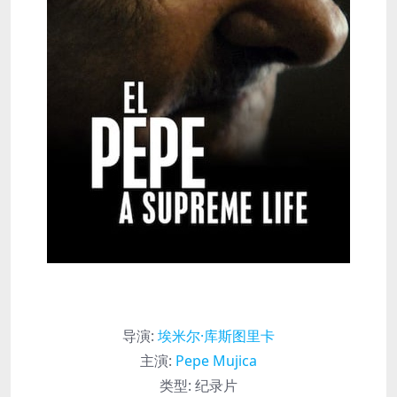
导演
:
埃米尔·库斯图里卡
主演
:
Pepe Mujica
类型:
纪录片