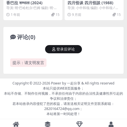
香巴拉 शम्भाला (2024)
四月怪谈 四月怪談 (1988)
导演: 明·巴哈杜尔·巴姆 编剧: 明·巴
导演: 小中和哉 编剧: 小中和哉 / 関
哈杜尔·巴姆 主演: Thinley ...
顕嗣 主演: 中岛朋子 / 柳叶敏郎 ...
1 年前
15
9 月前
15
评论(0)
登录后评论
提示：请文明发言
Copyright © 2022-2026 Power by
一起分享
& All rights reserved
本站只提供WEB页面服务；
本站不存储、不制作任何视频，不承担任何由于内容的合法性及健康性所引起的
争议和法律责任；
若本站收录内容侵犯了您的权益，请发送相关证明文件至联系邮箱：
2820164724@qq.com；
本站将第一时间处理！