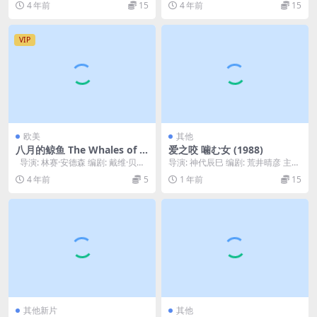
4 年前
15
4 年前
15
VIP
欧美
其他
八月的鲸鱼 The Whales of A
爱之咬 噛む女 (1988)
ugust (1987)
导演: 林赛·安德森 编剧: 戴维·贝里
导演: 神代辰巳 编剧: 荒井晴彦 主
主演: 贝蒂·戴维斯 /...
演: 桃井薰 / 永岛敏行 / 平田满 /...
4 年前
5
1 年前
15
其他新片
其他