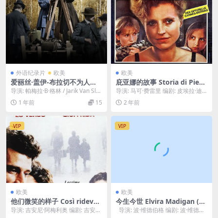
外语纪录片
欧美
欧美
爱丽丝·盖伊-布拉切不为人知
庇亚娜的故事 Storia di Piera
的故事 Be Natural: The Unt
(1983)
导演: 帕梅拉·B·格林 / Jarik Van Sluij
导演: 马可·费雷里 编剧: 皮埃拉·迪
old Story of Alice Guy-Blac
s 编剧: 帕梅拉·...
格利·埃斯波斯蒂 / 达契娅·马莱伊尼
1 年前
15
2 年前
hé (2018)
...
VIP
VIP
欧美
欧美
他们微笑的样子 Così ridevan
今生今世 Elvira Madigan (19
o (1998)
67)
导演: 吉安尼·阿梅利奥 编剧: 吉安尼
导演: 波·维德伯格 编剧: 波·维德伯
·阿梅利奥 / Daniele Gagl...
格 主演: 比亚·戴格玛克...