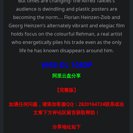
But times are changing- the Alfred Talkies’s
audience is dwindling and plastic posters are
becoming the norm…. Florian Heinzen-Ziob and
Georg Heinzen’s alternately vibrant and elegiac film
holds focus on the colourful Rehman, a real artist
who energetically plies his trade even as the only
life he has known disappears around him.
WEB-DL 1080P
阿里云盘分享
【完整版
】
如遇任何问题，请添加客服QQ：2820164724联系或在
文章下方评论区留言获取帮助！
分享地址如下