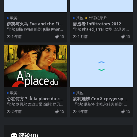
欧美
其他
外语纪录片
伊芙与火马 Eve and the Fire
渗透者 Infiltrators 2012
Horse (2005)
导演: Julia Kwan 编剧: Julia Kwan
导演: Khaled Jarrar 类型: 纪录片 制
主演: 邬君梅 / ...
片国家/地区: 巴勒斯坦 ...
1 年前
15
1 月前
15
欧美
其他
心在何方？ À la place du co
敌我难辨 Свой среди чужи
eur (1998)
х, чужой среди своих (19
导演: 罗贝尔·盖迪吉昂 编剧: 罗贝尔
导演: 尼基塔·米哈尔科夫 编剧: 尼
74)
·盖迪吉昂 Robert Guédigu...
基塔·米哈尔科夫 主演: 尼...
2 年前
15
4 年前
15
评论(0)