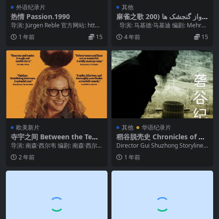
外语纪录片
其他
热情 Passion.1990
麻雀之歌 آواز گنجشک ها (200
8)
导演: Jürgen Reble 官方网站: htt
导演: 马基德·马基迪 编剧: Mehran
p://www.re-voi...
Kashani / ...
1 年前
15
4 年前
15
欧美新片
其他
华语纪录片
寺宇之间 Between the Tem
稻谷脱壳史 Chronicles of Hu
ples (2024)
lling Rice 2011
导演: 南森·西尔韦 编剧: 南森·西尔
Director Gui Shuzhong Storyline I
韦 / C·梅森·维尔斯 主演: 詹森·...
n the s...
2 年前
1 年前