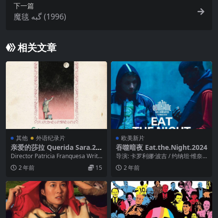
下一篇
魔毯 گبه‎ (1996)
相关文章
其他
外语纪录片
欧美新片
亲爱的莎拉 Querida Sara.20
吞噬暗夜 Eat.the.Night.2024
21
Director Patricia Franquesa Write
导演: 卡罗利娜·波吉 / 约纳坦·维奈
r Patri...
勒 编剧: 卡罗利娜·波吉 / 约纳坦·...
2 年前
15
2 年前