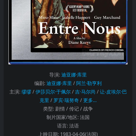
导演
:
迪亚娜·库里
编剧
:
迪亚娜·库里
/
阿兰·勒亨利
主演
:
缪缪
/
伊莎贝尔·于佩尔
/
吉·马尔尚
/
让-皮埃尔·巴
克里
/
罗宾·瑞努奇
/
更多…
类型:
剧情 / 传记 / 战争
制片国家/地区:
法国
语言:
法语
上映日期:
1983-04-06(法国)