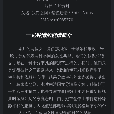
片长:
110分钟
又名:
我们之间 / 禁色迷情 / Entre Nous
IMDb:
tt0085370
一见钟情的剧情简介
· · · · · ·
本片的两位女主角伊莎贝尔．于佩尔和米欧．米
欧，分别代表两种不同的女性典型。她们的认识和结
交，是在一种十分平凡的情况下进行的。初时，她们只
是觉得彼此之间很谈得来，渐渐的伊莎对米欧产生了一
种仰慕和依赖的心理，结果导致伊莎的家庭破裂，演出
了一幕家庭悲剧。本片由法国女导演黛安娜．科依斯于
一九八三年执导，也是导演在事隔数十年之后重新检视
儿时亲身经历的家庭悲剧，由于她在创作上秉持这种冷
静平和的态度，因此使这部电影得以跳脱格局窄小的个
人回忆，而成为女性意识觉醒时代的见证。