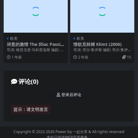
欧美
欧美
诗意的激情 The Illiac Passio
情欲克林姆 Klimt (2006)
n (1967)
导演: 格雷戈里·马科普洛斯 编剧: A
导演: 劳尔·鲁伊斯 编剧: 劳尔·鲁伊
eschylus / 格雷戈里·马科普洛...
斯 主演: 约翰·马尔科维奇 / 维罗尼...
1 年前
2 年前
15
评论(0)
登录后评论
提示：请文明发言
Copyright © 2022-2026 Power by
一起分享
& All rights reserved
本站只提供WEB页面服务；