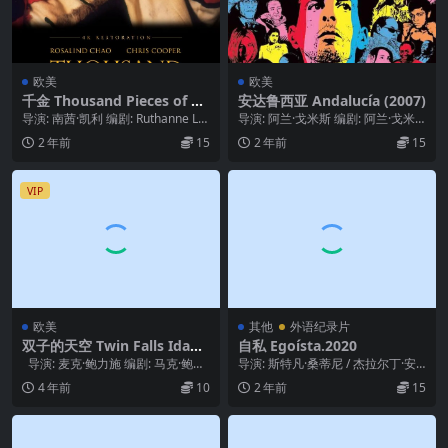
欧美
欧美
千金 Thousand Pieces of Go
安达鲁西亚 Andalucía (2007)
ld (1991)
导演: 南茜·凯利 编剧: Ruthanne Lu
导演: 阿兰·戈米斯 编剧: 阿兰·戈米
m McCunn / Anne...
斯 / Marc Wels 主演: 萨米...
2 年前
15
2 年前
15
VIP
欧美
其他
外语纪录片
双子的天空 Twin Falls Idaho
自私 Egoísta.2020
(1999)
导演: 麦克·鲍力施 编剧: 马克·鲍力
导演: 斯特凡·桑蒂尼 / 杰拉尔丁·安
施 / 麦克·鲍力施 主演...
德烈 / 劳伦斯·霍尼格 / 皮埃尔-伊...
4 年前
10
2 年前
15