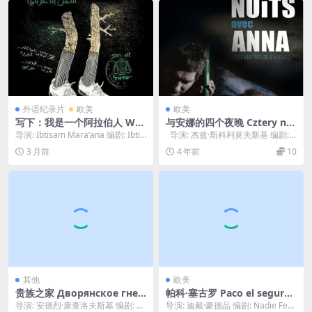
外语纪录片
欧美
欧美
写下：我是一个阿拉伯人 Writ
与安娜的四个夜晚 Cztery no
e Down, I am an Arab (201
ce z Anna (2008)
导演: Ibtisam Mara’ana 编剧: Ibtis
导演: 杰兹·斯科利莫夫斯基 编剧: E
4)
am M...
va Piaskowska...
3 月前
4 年前
10
其他
欧美
贵族之家 Дворянское гнез
帕科·塞古罗 Paco el seguro
до (1969)
1979
导演: 安德烈·康查洛夫斯基 编剧: Va
导演: 迪戴·豪德品 编剧: Nadie Feu