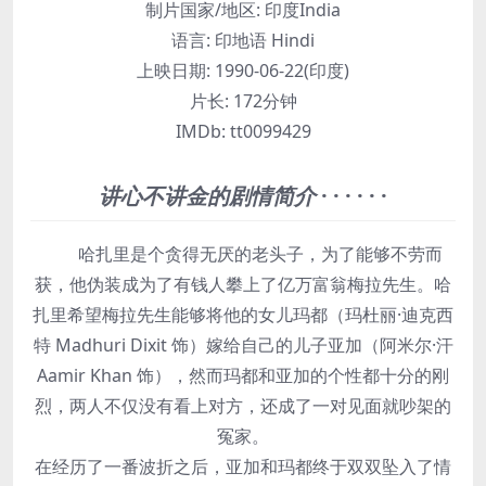
制片国家/地区:
印度India
语言:
印地语 Hindi
上映日期:
1990-06-22(印度)
片长:
172分钟
IMDb:
tt0099429
讲心不讲金的剧情简介
· · · · · ·
哈扎里是个贪得无厌的老头子，为了能够不劳而
获，他伪装成为了有钱人攀上了亿万富翁梅拉先生。哈
扎里希望梅拉先生能够将他的女儿玛都（玛杜丽·迪克西
特 Madhuri Dixit 饰）嫁给自己的儿子亚加（阿米尔·汗
Aamir Khan 饰），然而玛都和亚加的个性都十分的刚
烈，两人不仅没有看上对方，还成了一对见面就吵架的
冤家。
在经历了一番波折之后，亚加和玛都终于双双坠入了情