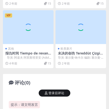
lentin Ezhov / 安德烈·...
z / 何塞·玛丽亚·福尔克 主...
2 年前
15
2 年前
15
VIP
其他
欧美新片
报仇时间 Tiempo de revanc
未决的创伤 Tereddüt Çizgisi
ha (1981)
(2023)
导演: 阿道夫 阿里斯塔里安 (Adolf
导演: 塞尔曼·纳卡尔 编剧: 塞尔曼·
o Aristarain...
纳卡尔 主演: 图林·奥曾 / 奥古尔肯...
4 年前
15
2 年前
评论(0)
登录后评论
提示：请文明发言