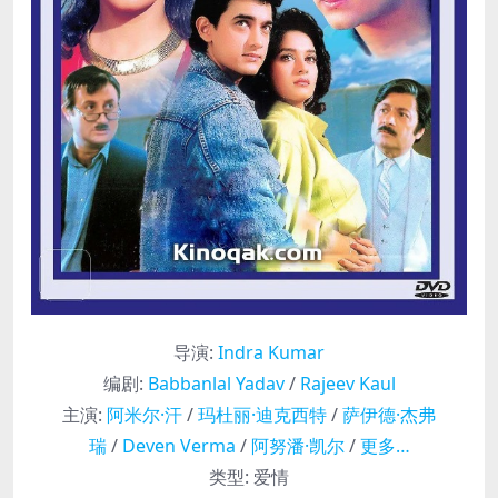
导演
:
Indra Kumar
编剧
:
Babbanlal Yadav
/
Rajeev Kaul
主演
:
阿米尔·汗
/
玛杜丽·迪克西特
/
萨伊德·杰弗
瑞
/
Deven Verma
/
阿努潘·凯尔
/
更多…
类型:
爱情