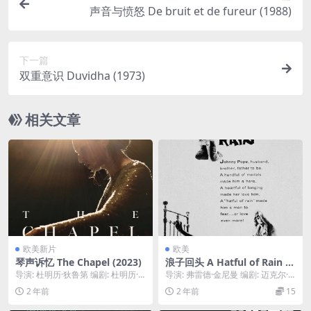
声音与愤怒 De bruit et de fureur (1988)
下一篇
双重意识 Duvidha (1973)
相关文章
欧美新片
欧美
琴声诉忆 The Chapel (2023)
浪子回头 A Hatful of Rain (1
957)
导演: 杜明历·狄鲁第 编剧: 杜明历·
导演: 弗雷德·金尼曼 编剧: 迈克尔·V·
狄鲁第 主演: 泰克·尼古拉 / Rut...
格佐 / 艾尔弗雷德·海斯 主演: ...
2 年前
2 年前
15