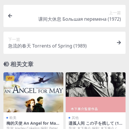
上一篇
课间大休息 Большая перемена (1972)
下一篇
急流的春天 Torrents of Spring (1989)
相关文章
VIP
欧美
其他
梅的天使 An Angel for May
遗孤人间 この子を残して (19
(2002)
83)
导演: Harley Cokeliss 编剧: Peter
导演: 木下惠介 编剧: 木下惠介 / 山