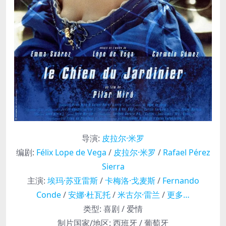
导演
:
皮拉尔·米罗
编剧
:
Félix Lope de Vega
/
皮拉尔·米罗
/
Rafael Pérez
Sierra
主演
:
埃玛·苏亚雷斯
/
卡梅洛·戈麦斯
/
Fernando
Conde
/
安娜·杜瓦托
/
米古尔·雷兰
/
更多…
类型:
喜剧 / 爱情
制片国家/地区:
西班牙 / 葡萄牙