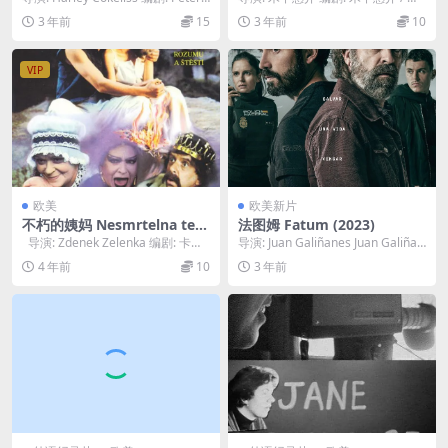
Milligan 主...
田太一 主演: 加藤刚 / 十朱幸代 ...
3 年前
15
3 年前
10
VIP
欧美
欧美新片
不朽的姨妈 Nesmrtelna teta
法图姆 Fatum (2023)
(1993)
导演: Zdenek Zelenka 编剧: 卡雷
导演: Juan Galiñanes Juan Galiñan
尔·亚罗米尔·埃...
es 编剧: Ju...
4 年前
10
3 年前