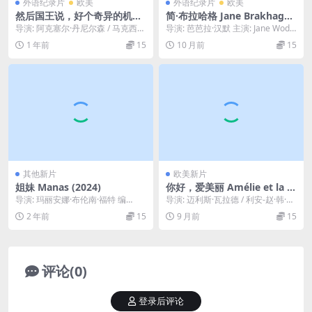
外语纪录片
欧美
外语纪录片
欧美
然后国王说，好个奇异的机器
简·布拉哈格 Jane Brakhage
And the King Said, What a
(1975)
导演: 阿克塞尔·丹尼尔森 / 马克西米
导演: 芭芭拉·汉默 主演: Jane Wode
Fantastic Machine (2023)
利·范·艾崔克 编剧: 阿克塞尔·丹尼
ning 类型: 纪录片 / 短...
1 年前
15
10 月前
15
尔...
其他新片
欧美新片
姐妹 Manas (2024)
你好，爱美丽 Amélie et la m
étaphysique des tubes (20
导演: 玛丽安娜·布伦南·福特 编
导演: 迈利斯·瓦拉德 / 利安-赵·韩·金·
25)
剧: 费莉佩·舒尔 Felipe Sholl ...
邝 编剧: 阿梅丽·诺冬 / 利安...
2 年前
15
9 月前
15
评论(0)
登录后评论