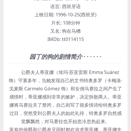
语言:
西班牙语
上映日期:
1996-10-25(西班牙)
片长:
108分钟
又名:
狗在马槽
IMDb:
tt0114115
园丁的狗的剧情简介
· · · · · ·
公爵夫人蒂亚娜（埃玛·苏亚雷斯 Emma Suárez
饰）守寡多年，当她发现自己的文书特奥多罗（卡梅洛·
戈麦斯 Carmelo Gómez 饰）和女佣马赛拉之间产生了
感情时，蒂亚娜感到非常的嫉妒，决定拆散两人。蒂亚
娜将马赛拉关了禁闭，自己则写了很多情诗给特奥多罗
过目，突然受到公爵夫人的如此礼待，特奥多罗自然感
觉飘飘然，对马赛拉也开始忽冷忽热起来。
富有的侯爵和公爵表兄同时都在追求蒂亚娜，蒂亚娜先