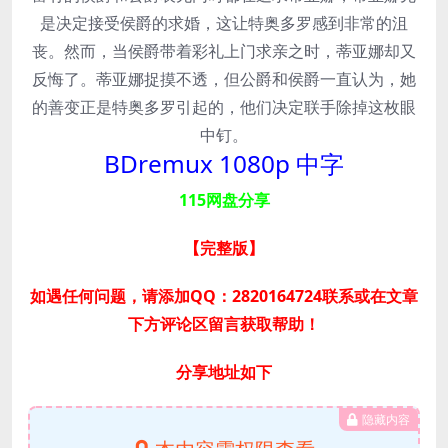
是决定接受侯爵的求婚，这让特奥多罗感到非常的沮
丧。然而，当侯爵带着彩礼上门求亲之时，蒂亚娜却又
反悔了。蒂亚娜捉摸不透，但公爵和侯爵一直认为，她
的善变正是特奥多罗引起的，他们决定联手除掉这枚眼
中钉。
BDremux 1080p 中字
115网盘分享
【完整版
】
如遇任何问题，请添加QQ：2820164724联系或在文章
下方评论区留言获取帮助！
分享地址如下
隐藏内容