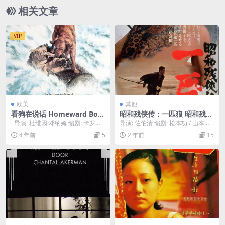
相关文章
VIP
欧美
其他
看狗在说话 Homeward Bou
昭和残侠传：一匹狼 昭和残侠
nd: The Incredible Journey
伝 一匹狼 (1966)
导演: 杜维因·邓纳姆 编剧: 卡罗琳·
导演: 佐伯清 编剧: 松本功 / 山本英
(1993)
汤普森 / 琳达·伍尔芙顿...
明 主演: 高仓健 / 富司纯子 / ...
4 年前
5
2 年前
15