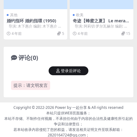
其他
欧美
婚约指环 婚約指環 (1950)
奇迹【蜂蜜之夏】 Le meravi
glie (2014)
导演: 木下惠介 编剧: 木下惠介 主
导演: 阿莉切·罗尔瓦赫尔 编剧: 阿
演: 宇野重吉 / 田中绢代...
莉切·罗尔瓦赫尔 主演: 阿...
4 年前
5
4 年前
15
评论(0)
登录后评论
提示：请文明发言
Copyright © 2022-2026 Power by
一起分享
& All rights reserved
本站只提供WEB页面服务；
本站不存储、不制作任何视频，不承担任何由于内容的合法性及健康性所引起的
争议和法律责任；
若本站收录内容侵犯了您的权益，请发送相关证明文件至联系邮箱：
2820164724@qq.com；