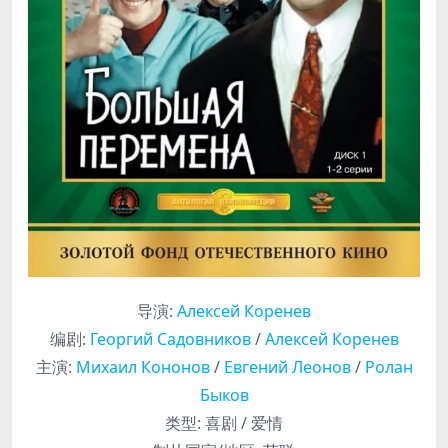
导演
:
Алексей Коренев
编剧
:
Георгий Садовников
/
Алексей Коренев
主演
:
Михаил Кононов
/
Евгений Леонов
/
Ролан
Быков
类型:
喜剧 / 爱情