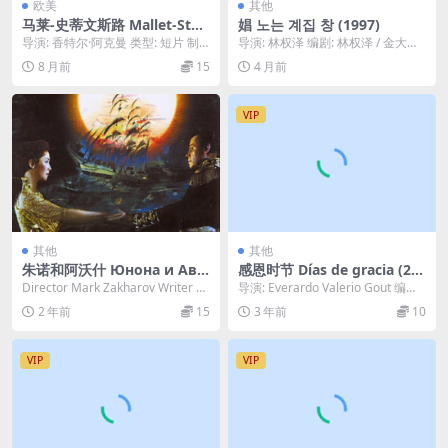
欧美
其他
马莱-史蒂文斯路 Mallet-Stev
娼 노는 계집 창 (1997)
ens (1986)
导演: 香特尔·阿克曼 类型: 短片 制
导演: 林权泽 编剧: 林权泽 / 金大胜
片国家/地区: 法国 语言: 法语 片长...
主演: 申恩庆 / Byeong-k...
8 月前
15
4 月前
VIP
其他
其他
朱诺和阿沃什 Юнона и Аво
感恩时节 Días de gracia (20
сь 2002
11)
Director Mark Zakharov Writer A
导演: Everardo Valerio Gout 编
ndrei Voz...
剧: Everardo V...
2 年前
15
3 年前
10
VIP
VIP