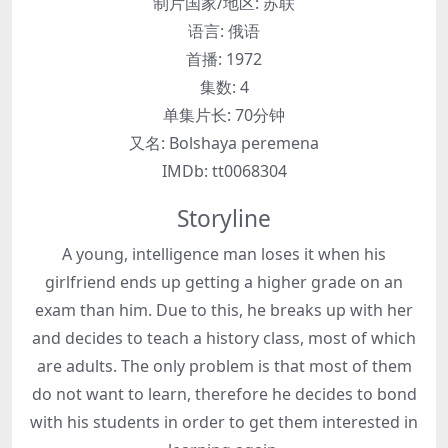
制片国家/地区:
苏联
语言:
俄语
首播:
1972
集数:
4
单集片长:
70分钟
又名:
Bolshaya peremena
IMDb:
tt0068304
Storyline
A young, intelligence man loses it when his
girlfriend ends up getting a higher grade on an
exam than him. Due to this, he breaks up with her
and decides to teach a history class, most of which
are adults. The only problem is that most of them
do not want to learn, therefore he decides to bond
with his students in order to get them interested in