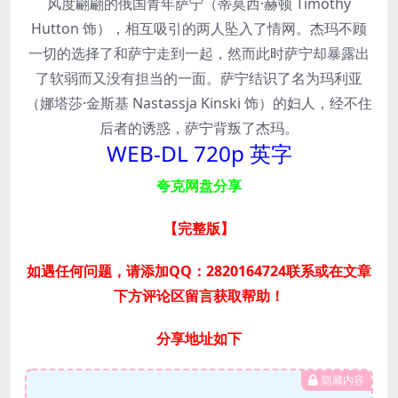
风度翩翩的俄国青年萨宁（蒂莫西·赫顿 Timothy
Hutton 饰），相互吸引的两人坠入了情网。杰玛不顾
一切的选择了和萨宁走到一起，然而此时萨宁却暴露出
了软弱而又没有担当的一面。萨宁结识了名为玛利亚
（娜塔莎·金斯基 Nastassja Kinski 饰）的妇人，经不住
后者的诱惑，萨宁背叛了杰玛。
WEB-DL 720p 英字
夸克网盘分享
【完整版
】
如遇任何问题，请添加QQ：2820164724联系或在文章
下方评论区留言获取帮助！
分享地址如下
隐藏内容