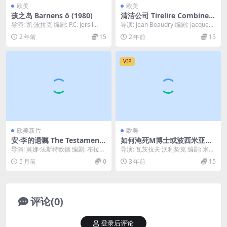
欧美
欧美
孩之岛 Barnens ö (1980)
清洁公司 Tirelire Combines
& Cie (1993)
导演: 凯·波拉克 编剧: P.C. Jersil
导演: Jean Beaudry 编剧: Jacques
d / 奥拉·奥尔森 / 凯·...
A. Desjardi...
2 年前
15
2 年前
15
VIP
欧美新片
欧美
安·李的遗嘱 The Testament
如何淹死M博士或波西米亚水
of Ann Lee (2025)
精灵的终结 Jak utopit dokt
导演: 莫娜·法斯特欧德 编剧: 布拉迪
导演: 瓦茨拉夫·沃利契克 编剧: 米洛
ora Mrácka aneb Konec vo
·科贝特 / 莫娜·法斯特欧德 主演: ...
什·马措乌雷克 / Petr Marko...
5 月前
0
3 年前
15
dniku v Cechách (1974)
评论(0)
登录后评论