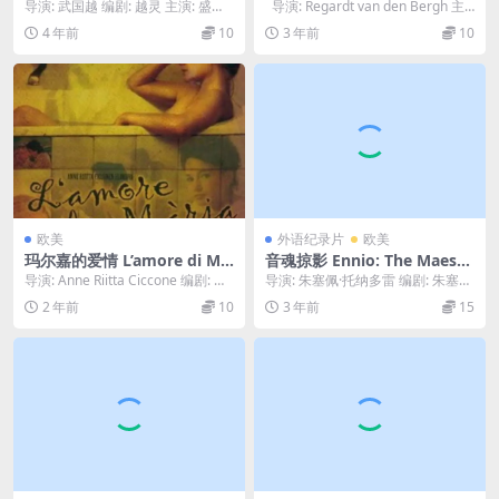
trên cỏ xanh (2015)
Potatoes (2006)
导演: 武国越 编剧: 越灵 主演: 盛
导演: Regardt van den Bergh 主
越 / 裴仲康 / 清美 / 美安 / ...
演: Fra...
4 年前
10
3 年前
10
欧美
外语纪录片
欧美
玛尔嘉的爱情 L’amore di Mà
音魂掠影 Ennio: The Maestr
rja (2002)
o (2021)
导演: Anne Riitta Ciccone 编剧: 安·
导演: 朱塞佩·托纳多雷 编剧: 朱塞佩
丽塔·西科尼 主演:...
·托纳多雷 主演: 恩尼奥·莫里康内 /...
2 年前
10
3 年前
15