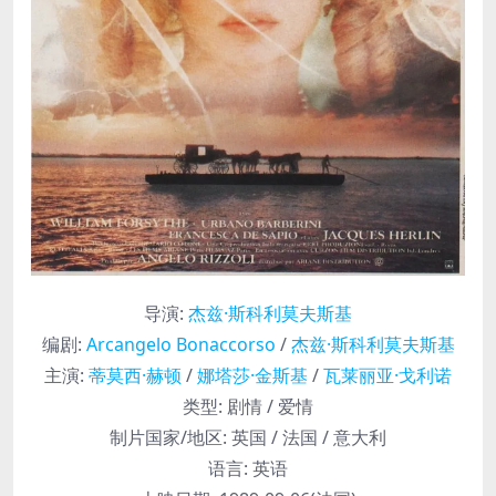
导演
:
杰兹·斯科利莫夫斯基
编剧
:
Arcangelo Bonaccorso
/
杰兹·斯科利莫夫斯基
主演
:
蒂莫西·赫顿
/
娜塔莎·金斯基
/
瓦莱丽亚·戈利诺
类型:
剧情 / 爱情
制片国家/地区:
英国 / 法国 / 意大利
语言:
英语