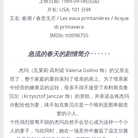
上映日期:
1989-09-06(法国)
片长:
USA: 101 分钟
又名:
春潮 / 春意无尽 / Les eaux printanières / Acque
di primavera
IMDb:
tt0096755
急流的春天的剧情简介
· · · · · ·
杰玛（瓦莱莉·高利诺 Valeria Golino 饰）的父亲去
世了，整个家庭的重担落到了母亲的肩上。为了维系家
中经营的糖果店的运转，母亲不得不接受了布料商克鲁
贝尔（Krzysztof Janczar 饰）的资助，并承诺会将杰玛
许配给他为妻，殊不知克鲁贝尔是一个唯利是图卑鄙贪
婪的小人。
个性强烈桀骜不驯的杰玛自然不会甘心成为这样一个小
人的妻子，与此同时，她在一场意外中邂逅了温文尔雅