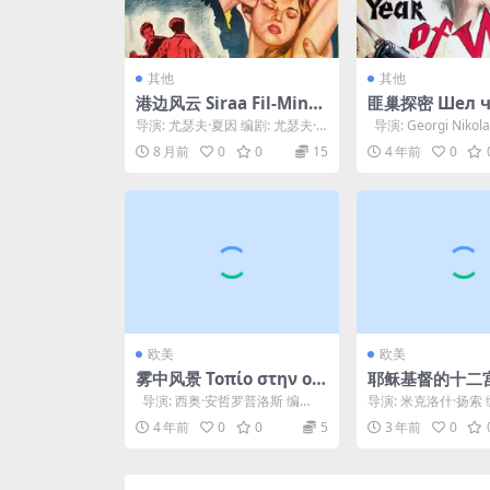
其他
其他
港边风云 Siraa Fil-Mina
匪巢探密 Шел ч
(1956)
ый год войны
导演: 尤瑟夫·夏因 编剧: 尤瑟夫·
导演: Georgi Nikol
夏因 主演: Tewfik El Dekn...
剧: Aleksa...
8 月前
0
0
15
4 年前
0
欧美
欧美
雾中风景 Τοπίο στην ομ
耶稣基督的十二宫图
ίχλη (1988)
s Krisztus hor
导演: 西奥·安哲罗普洛斯 编
导演: 米克洛什·扬索 
(1989)
剧: 萨纳西斯·瓦尔蒂诺斯 / 西奥...
什·扬索 / Gyula Hernád
4 年前
0
0
5
3 年前
0