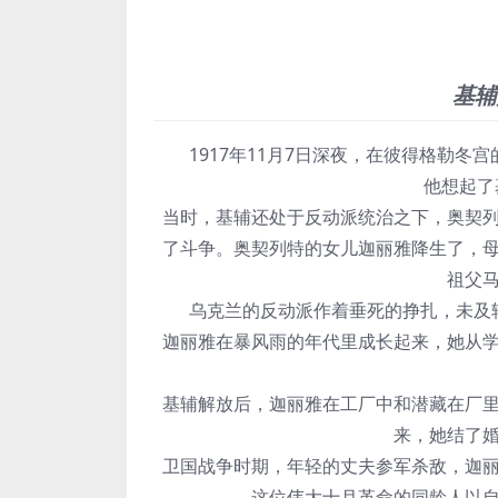
基辅
1917年11月7日深夜，在彼得格勒冬
他想起了
当时，基辅还处于反动派统治之下，奥契
了斗争。奥契列特的女儿迦丽雅降生了，
祖父
乌克兰的反动派作着垂死的挣扎，未及
迦丽雅在暴风雨的年代里成长起来，她从
基辅解放后，迦丽雅在工厂中和潜藏在厂
来，她结了
卫国战争时期，年轻的丈夫参军杀敌，迦
这位伟大十月革命的同龄人以