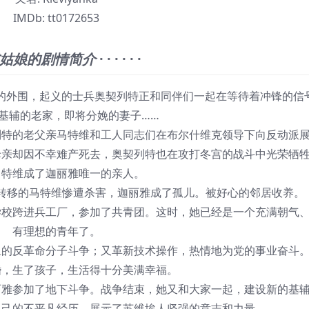
IMDb:
tt0172653
姑娘的剧情简介
· · · · · ·
宫的外围，起义的士兵奥契列特正和同伴们一起在等待着冲锋的信
基辅的老家，即将分娩的妻子……
列特的老父亲马特维和工人同志们在布尔什维克领导下向反动派
母亲却因不幸难产死去，奥契列特也在攻打冬宫的战斗中光荣牺
马特维成了迦丽雅唯一的亲人。
转移的马特维惨遭杀害，迦丽雅成了孤儿。被好心的邻居收养。
学校跨进兵工厂，参加了共青团。这时，她已经是一个充满朝气
有理想的青年了。
里的反革命分子斗争；又革新技术操作，热情地为党的事业奋斗
婚，生了孩子，生活得十分美满幸福。
丽雅参加了地下斗争。战争结束，她又和大家一起，建设新的基
自己的不平凡经历，展示了苏维埃人坚强的意志和力量。