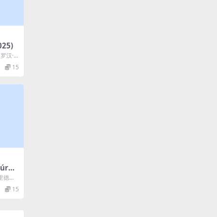
025)
 罗汉·
Man...
15
úrun
弗里德里
德
15