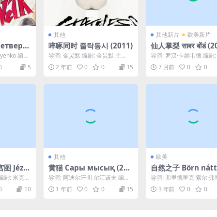
其他
其他新片
欧美新片
етверт
啐啄同时 줄탁동시 (2011)
仙人掌梨 साबर बोंडं (2
… (1983)
ayenko 编
导演: 金炅默 编剧: 金炅默 主
导演: 罗汉·卡纳韦德 编剧:
演: 李袙郁 / 严贤俊 / 金玺碧 / 林
卡纳韦德 主演: Bhushaan 
0
5
2 年前
0
0
15
7 月前
0
0
炯...
其他
欧美
 Jézu
黄猫 Сары мысық (202
自然之子 Börn nátt
oszkópja
0)
nar (1991)
编剧: 米克洛
导演: 阿迪尔汗·叶尔江诺夫 编
导演: 弗里德里克·索尔·
i ...
剧: 伊娜·斯梅洛娃 / 阿迪尔汗·叶
克松 编剧: 埃纳尔·古德蒙
0
10
1 年前
0
0
15
3 年前
0
0
尔江诺夫 ...
松 / 弗里德里...