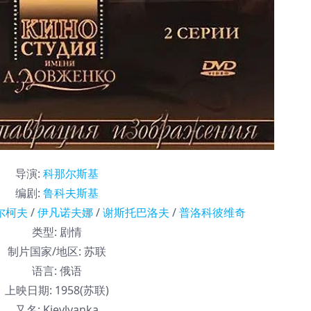
导演
:
科那尔斯基
编剧
:
鲁科夫斯基
尔柯夫
/
伊凡诺夫娜
/
谢斯托巴洛夫
/
普洛科彼维奇
类型:
剧情
制片国家/地区:
苏联
语言:
俄语
上映日期:
1958(苏联)
又名:
Kievlyanka