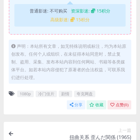
普通影迷:
不可购买
资深影迷:
15积分
高级影迷:
15积分
声明：本站所有文章，如无特殊说明或标注，均为本站原
创发布。任何个人或组织，在未征得本站同意时，禁止复
制、盗用、采集、发布本站内容到任何网站、书籍等各类媒
体平台。如若本站内容侵犯了原著者的合法权益，可联系我
们进行处理。
1080p
冷门佳片
剧情
夸克网盘
分享
收藏
点赞(
0
)
上一篇
扭曲关系 歪んだ関係 (1965)