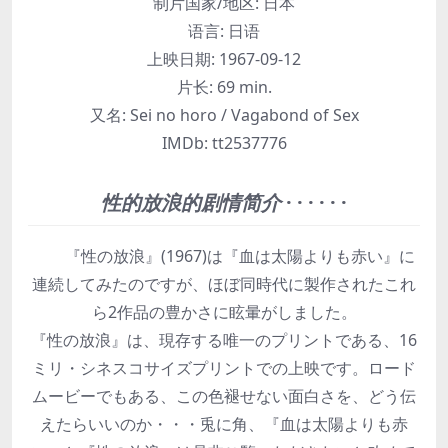
制片国家/地区:
日本
语言:
日语
上映日期:
1967-09-12
片长:
69 min.
又名:
Sei no horo / Vagabond of Sex
IMDb:
tt2537776
性的放浪的剧情简介
· · · · · ·
『性の放浪』(1967)は『血は太陽よりも赤い』に
連続してみたのですが、ほぼ同時代に製作されたこれ
ら2作品の豊かさに眩暈がしました。
『性の放浪』は、現存する唯一のプリントである、16
ミリ・シネスコサイズプリントでの上映です。ロード
ムービーでもある、この色褪せない面白さを、どう伝
えたらいいのか・・・兎に角、『血は太陽よりも赤