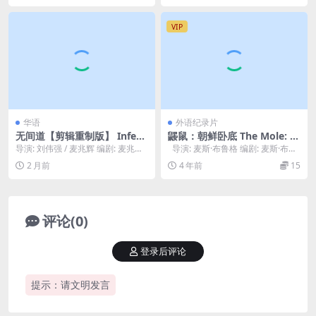
VIP
华语
外语纪录片
无间道【剪辑重制版】 Infern
鼹鼠：朝鲜卧底 The Mole: U
al Affairs SAGA – Chronolo
ndercover in North Korea
导演: 刘伟强 / 麦兆辉 编剧: 麦兆
导演: 麦斯·布鲁格 编剧: 麦斯·布鲁
gical Cut REDUX 2002-2003
(2020)
辉 / 庄文强 主演: 刘德华 / 梁朝...
格 类型: 纪录片 制片国...
2 月前
4 年前
15
评论(0)
登录后评论
提示：请文明发言