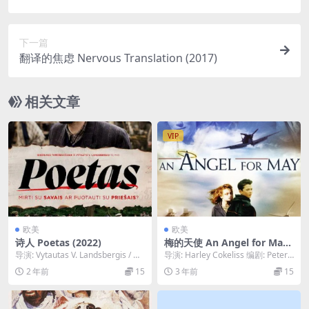
下一篇
翻译的焦虑 Nervous Translation (2017)
相关文章
VIP
欧美
欧美
诗人 Poetas (2022)
梅的天使 An Angel for May
(2002)
导演: Vytautas V. Landsbergis / Gi
导演: Harley Cokeliss 编剧: Peter
edrius T...
Milligan 主...
2 年前
15
3 年前
15