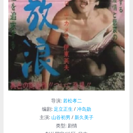
导演
:
若松孝二
编剧
:
足立正生
/
冲岛勋
主演
:
山谷初男
/
新久美子
类型:
剧情