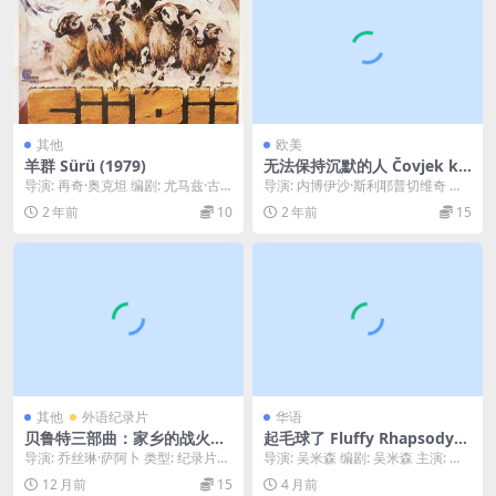
其他
欧美
羊群 Sürü (1979)
无法保持沉默的人 Čovjek ko
ji nije mogao šutjeti (2024)
导演: 再奇·奥克坦 编剧: 尤马兹·古
导演: 内博伊沙·斯利耶普切维奇 编
尼 主演: 塔里克·奥坎 / Melik...
剧: 内博伊沙·斯利耶普切维奇 主
2 年前
10
2 年前
15
演: 戈兰...
其他
外语纪录片
华语
贝鲁特三部曲：家乡的战火、
起毛球了 Fluffy Rhapsody
童年与我 Beyrouth, ma ville
(2000)
导演: 乔丝琳·萨阿卜 类型: 纪录片
导演: 吴米森 编剧: 吴米森 主演: 张
(1983)
制片国家/地区: 黎巴嫩 / 法国 语言...
毓晨 / Cheng-Liang Ts...
12 月前
15
4 月前