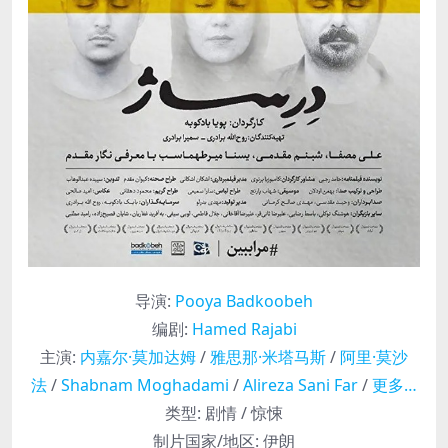
导演
:
Pooya Badkoobeh
编剧
:
Hamed Rajabi
主演
:
内嘉尔·莫加达姆
/
雅思那·米塔马斯
/
阿里·莫沙
法
/
Shabnam Moghadami
/
Alireza Sani Far
/
更多…
类型:
剧情 / 惊悚
制片国家/地区:
伊朗