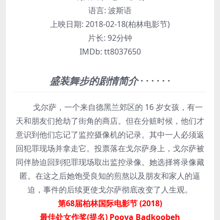
语言:
波斯语
上映日期:
2018-02-18(柏林电影节)
片长:
92分钟
IMDb:
tt8037650
盛装舞步的剧情简介
· · · · · ·
戈尔萨，一个来自德黑兰郊区的 16 岁女孩，有一
天和朋友们抢劫了街角的商店。但在分赃时候，他们才
意识到他们忘记了监控摄像机的记录。其中一人必须返
回犯罪现场并拿走它。投票落在戈尔萨身上，戈尔萨被
同伴胁迫回到犯罪现场取出监控录像。她选择将录像藏
匿。在这之后她饱受良知的煎熬以及朋友和家人的逼
迫，事件的后续更使戈尔萨彻底改变了人生观。
第68届柏林国际电影节 (2018)
最佳处女作奖(提名) Pooya Badkoobeh