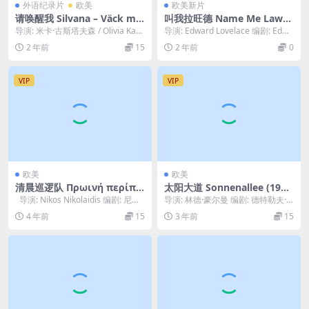
外语纪录片
欧美
欧美新片
请唤醒我 Silvana – Väck mig
叫我拉旺德 Name Me Lawa
när ni vaknat (2017)
nd (2022)
导演: 米卡·古斯塔夫森 / Olivia Kast
导演: Edward Lovelace 编剧: Edwa
ebring / Chris...
rd Lovelace ...
2 年前
15
2 年前
0
VIP
VIP
欧美
欧美
清晨巡逻队 Πρωινή περίπο
太阳大道 Sonnenallee (199
λος (1987)
9)
导演: Nikos Nikolaidis 编剧: 尼科
导演: 林德·豪尔曼 编剧: 德特勒夫·
斯·尼克莱迪...
布克 / 林德·豪尔曼 主演: Alex...
4 年前
15
3 年前
15