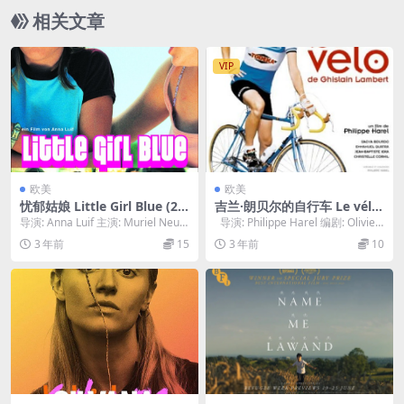
相关文章
VIP
欧美
欧美
忧郁姑娘 Little Girl Blue (20
吉兰·朗贝尔的自行车 Le vélo
03)
de Ghislain Lambert (2001)
导演: Anna Luif 主演: Muriel Neuk
导演: Philippe Harel 编剧: Olivier
om / Andrea...
Da...
3 年前
15
3 年前
10