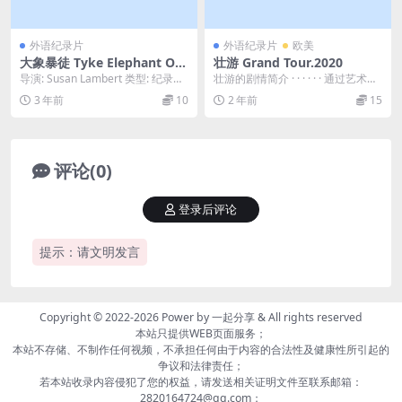
外语纪录片
外语纪录片
欧美
大象暴徒 Tyke Elephant Out
壮游 Grand Tour.2020
law (2015)
导演: Susan Lambert 类型: 纪录片
壮游的剧情简介 · · · · · · 通过艺术
制片国家/地区: 美国 语言...
家、文人、贵族、富人的见证，我
3 年前
10
2 年前
15
们...
评论(0)
登录后评论
提示：请文明发言
Copyright © 2022-2026 Power by
一起分享
& All rights reserved
本站只提供WEB页面服务；
本站不存储、不制作任何视频，不承担任何由于内容的合法性及健康性所引起的
争议和法律责任；
若本站收录内容侵犯了您的权益，请发送相关证明文件至联系邮箱：
2820164724@qq.com；