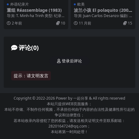
外语纪录片
欧美
重组 Réassemblage (1983)
波兰小孩 El polaquito (200
3)
导演: T. Minh-ha Trinh 类型: 纪录
导演: Juan Carlos Desanzo 编剧: Ju
片 / 短片 制片国家/地...
an Carlos ...
2 年前
10
11 月前
15
评论(0)
登录后评论
提示：请文明发言
Copyright © 2022-2026 Power by
一起分享
& All rights reserved
本站只提供WEB页面服务；
本站不存储、不制作任何视频，不承担任何由于内容的合法性及健康性所引起的
争议和法律责任；
若本站收录内容侵犯了您的权益，请发送相关证明文件至联系邮箱：
2820164724@qq.com；
本站将第一时间处理！