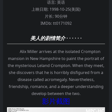
语言:
英语
上映日期:
1998-10-25(美国)
片长:
90分钟
IMDb:
tt0171092
美人的剧情简介
· · · · · ·
Alix Miller arrives at the isolated Crompton
mansion in New Hampshire to paint the portrait of
the mysterious Leland Crompton. When they meet,
she discovers that he is horribly disfigured from a
disease called acromegaly. Nevertheless,
friendship, romance, and a deeper understanding
develop between the two.
影片截图