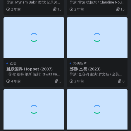
(2012)
导演: Myriam Bakir 类型: 纪录片
导演: 雷蒙·德帕东 / Claudine Noug
制片国家/地区: 摩洛哥 语言...
aret 主演: 雷蒙·德帕...
2 年前
15
2 年前
15
欧美
其他新片
跳跃国界 Hoppet (2007)
郊游 소풍 (2023)
导演: 彼特·纳斯 编剧: Rewas Kade
导演: 金容钧 主演: 罗文姬 / 金英
r / Moni ...
玉 / 朴根滢 类型: 剧情 制片国家/...
4 年前
5
2 年前
0