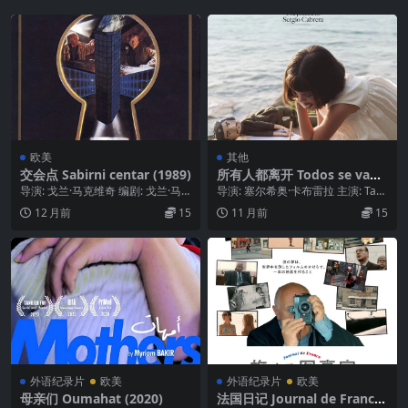
欧美
其他
交会点 Sabirni centar (1989)
所有人都离开 Todos se van
(2015)
导演: 戈兰·马克维奇 编剧: 戈兰·马
导演: 塞尔希奥·卡布雷拉 主演: Tahi
克维奇 主演: 拉德·马尔科维奇 / 博...
mi Alvariño / Féli...
12 月前
15
11 月前
15
外语纪录片
欧美
外语纪录片
欧美
母亲们 Oumahat (2020)
法国日记 Journal de France