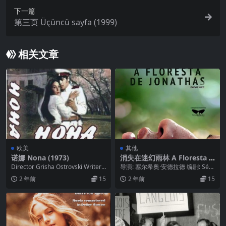
下一篇
第三页 Üçüncü sayfa (1999)
相关文章
欧美
其他
诺娜 Nona (1973)
消失在迷幻雨林 A Floresta d
e Jonathas (2012)
Director Grisha Ostrovski Writers
导演: 塞尔希奥·安德拉德 编剧: Sérg
Stefan...
io Andrade 主演: Beg...
2 年前
15
2 年前
15