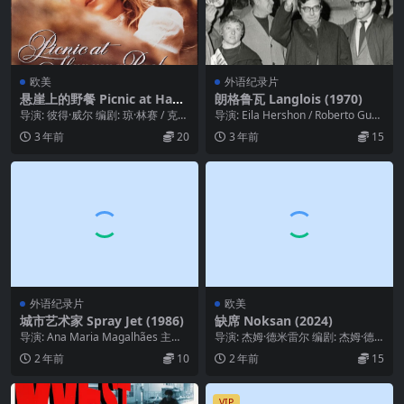
欧美
外语纪录片
悬崖上的野餐 Picnic at Hang
朗格鲁瓦 Langlois (1970)
ing Rock (1975)
导演: 彼得·威尔 编剧: 琼·林赛 / 克利
导演: Eila Hershon / Roberto Guer
夫·格林 主演: 瑞秋·罗伯茨 /...
ra 主演: 亨利...
3 年前
20
3 年前
15
外语纪录片
欧美
城市艺术家 Spray Jet (1986)
缺席 Noksan (2024)
导演: Ana Maria Magalhães 主
导演: 杰姆·德米雷尔 编剧: 杰姆·德
演: Leda Catunda...
米雷尔 主演: 海达尔·萨欣 / Şen...
2 年前
10
2 年前
15
VIP