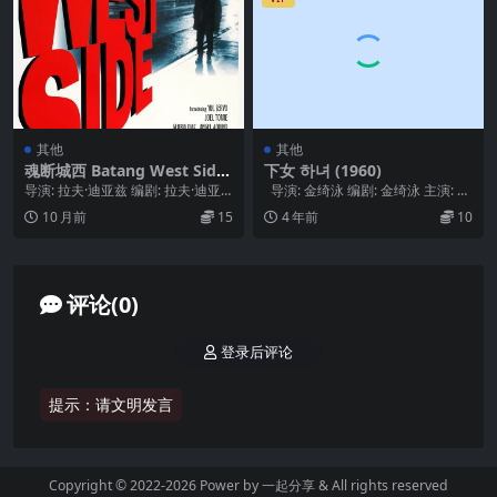
其他
其他
魂断城西 Batang West Side
下女 하녀 (1960)
(2001)
导演: 拉夫·迪亚兹 编剧: 拉夫·迪亚
导演: 金绮泳 编剧: 金绮泳 主演: 金
兹 类型: 剧情 制片国家/地区: 菲律...
振奎 / 朱曾女 / 李...
10 月前
15
4 年前
10
评论(0)
登录后评论
提示：请文明发言
Copyright © 2022-2026 Power by
一起分享
& All rights reserved