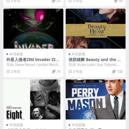
2 年前
25
2 年前
38
外语剧集
外语剧集
外星入侵者ZIM Invader ZIM
侠胆雄狮 Beauty and the Be
(2001)
ast (1987)【S01-S03 全三季
导演: Steve Ressel / Jordan Reiche
导演: Victor Lobl / Gus Trikonis 编
】
k 主演: Ri...
剧: Ron K...
2 年前
76
2 年前
108
外语剧集
外语剧集