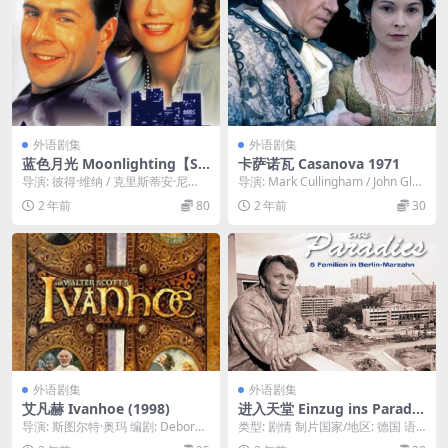
外语剧集
外语剧集
蓝色月光 Moonlighting【S0
卡萨诺瓦 Casanova 1971
1-S05】 1985-1988
导演: 彼得·维纳 / 克里斯蒂安·尼
导演: Mark Cullingham / John Glen
比 / 威尔·麦肯齐 / 温斯顿·希布勒 ...
ister 编剧:...
2 年前
80
2 年前
30
外语剧集
外语剧集
艾凡赫 Ivanhoe (1998)
进入天堂 Einzug ins Paradie
s (1987)
导演: 斯图尔特·奥玛 编剧: Deborah
类型: 剧情 制片国家/地区: 德国 语
Cook / 沃尔特·司格特 主...
言: 德语 首播: 1987-08-21...