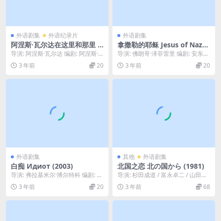
外语剧集
外语纪录片
外语剧集
阿涅斯·瓦尔达在这里和那里 A
拿撒勒的耶稣 Jesus of Nazar
gnès de ci de là Varda (201
eth (1977)
导演: 阿涅斯·瓦尔达 编剧: 阿涅斯·
导演: 佛朗哥·泽菲雷里 编剧: 安东尼
1)
瓦尔达 Agnès Varda 主演: ...
·伯吉斯 / 大卫·巴特勒 / 苏索·切...
3 年前
20
3 年前
20
外语剧集
其他
外语剧集
白痴 Идиот (2003)
北国之恋 北の国から (1981)
导演: 弗拉基米尔·博尔特科 编剧: 弗
导演: 杉田成道 / 富永卓二 / 山田良
拉基米尔·博尔特科 / 费奥多尔·陀思
明 编剧: 仓本聪 主演: 田中邦卫 ...
3 年前
20
3 年前
68
妥...