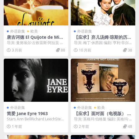
外语剧集
欧美
外语剧集
唐吉诃德 El Quijote de Migu
【应求】弃儿汤姆·琼斯的历史
el de Cervantes (1991)
The History of Tom Jones,
导演: 曼努埃尔·古铁雷斯·阿拉贡 主
导演: 梅丁·休西因 编剧: 亨利·菲尔
a Foundling (1997)
演: 费尔南多·雷伊 / 阿尔弗雷多·兰
丁 / 西蒙·布尔克 主演: 马克思·比...
3 月前
88
10 月前
38
达...
外语剧集
外语剧集
欧美
简爱 Jane Eyre 1963
【应求】面对面（电视版） A
nsikte mot ansikte (1976)
Stars Ann BellRichard LeechSteph
导演: 英格玛·伯格曼 编剧: 英格玛·
anie Bid...
伯格曼 主演: 丽芙·乌尔曼 / 厄兰·...
1 年前
2 年前
48