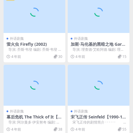
外语剧集
外语剧集
萤火虫 Firefly (2002)
加斯·马伦基的黑暗之地 Garth
Marenghi’s Darkplace (200
导演: 乔斯·韦登 编剧: 乔斯·韦登 主
导演: 理查德·艾欧阿德 编剧: 理查
4)
演: 内森·菲利安 / ...
德·艾欧阿德 / 马修·哈内...
4 年前
30
4 年前
15
外语剧集
外语剧集
幕后危机 The Thick of It【S
宋飞正传 Seinfeld【1990-19
01-S04】+【特别版】2005-2
97】全九季
导演: 阿尔曼多·伊安努奇 编剧: 杰
宋飞正传的剧情简介 · · · · · ·
012
西·阿姆斯特朗 / 山姆·贝...
本剧集被评为“21...
4 年前
38
4 年前
55