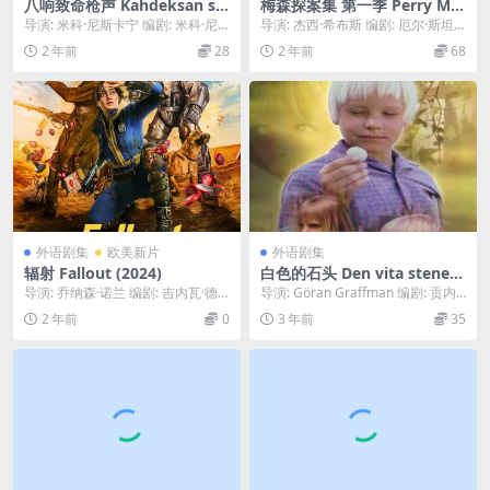
八响致命枪声 Kahdeksan su
梅森探案集 第一季 Perry Ma
rmanluotia (1972)
son Season 1 (1957)
导演: 米科·尼斯卡宁 编剧: 米科·尼
导演: 杰西·希布斯 编剧: 厄尔·斯坦
斯卡宁 主演: Tarja-Tuulik...
利·加德纳 主演: 雷蒙德·布尔 / 芭...
2 年前
28
2 年前
68
外语剧集
欧美新片
外语剧集
辐射 Fallout (2024)
白色的石头 Den vita stenen
(1973)
导演: 乔纳森·诺兰 编剧: 吉内瓦·德
导演: Göran Graffman 编剧: 贡内
沃莱特-罗宾森 / 格雷厄姆·瓦格纳
尔·林德 主演: Julia ...
2 年前
0
3 年前
35
主...