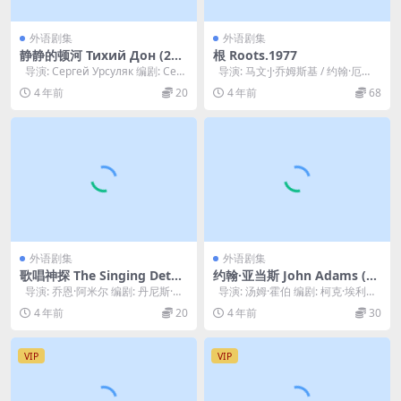
外语剧集
外语剧集
静静的顿河 Тихий Дон (201
根 Roots.1977
5)
导演: Сергей Урсуляк 编剧: Серг
导演: 马文·J·乔姆斯基 / 约翰·厄
ей Урс...
曼 / 大卫·格林 / 吉...
4 年前
20
4 年前
68
外语剧集
外语剧集
歌唱神探 The Singing Detec
约翰·亚当斯 John Adams (20
tive (1986)
08)
导演: 乔恩·阿米尔 编剧: 丹尼斯·波
导演: 汤姆·霍伯 编剧: 柯克·埃利
特 主演: 迈克尔·刚本 ...
斯 / 米歇尔·阿什福德 /...
4 年前
20
4 年前
30
VIP
VIP