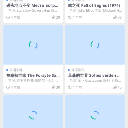
碰头地点不变 Место встреч
鹰之死 Fall of Eagles (1974)
и изменить нельзя (197
导演: Stanislav Govorukhin 编
导演: John Elliot 主演: Michael Ho
9)
剧: Arka...
rde...
4 年前
28
4 年前
38
外语剧集
外语剧集
福塞特世家 The Forsyte Sag
苏菲的世界 Sofies verden (2
a S01-S02 【全两季】
000)
导演: 克里斯托弗·梅诺尔 / 大卫·摩
导演: Erik Gustavson 编剧: 乔斯坦
尔 编剧: 约翰·高尔斯华...
·贾德 / P...
4 年前
38
4 年前
15