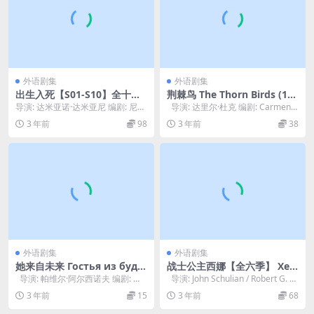
外语剧集
外语剧集
出生入死【S01-S10】全十季
荆棘鸟 The Thorn Birds (198
La piovra.1984-
3)
导演: 达米亚诺·达米亚尼 编剧: 尼古
导演: 达里尔·杜克 编剧: Carmen C
拉·巴达卢科 / Lucio Batti...
ulver / Le...
3 年前
98
3 年前
38
外语剧集
外语剧集
她来自未来 Гостья из буду
战士公主西娜【全六季】 Xen
щего (1985)
a: Warrior Princess (1995-2
导演: 帕维尔·阿尔西诺夫 编剧: 帕
导演: John Schulian / Robert G. Ta
000)
维尔·阿尔西诺夫 / Kir...
p...
3 年前
15
3 年前
68