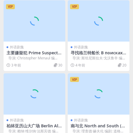
VIP
VIP
外语剧集
外语剧集
主要嫌疑犯 Prime Suspect
寻找格兰特船长 В поисках к
【1991-2006】
апитана Гранта (1986)
导演: Christopher Menaul 编
导演: 斯坦尼斯拉夫·戈沃鲁辛 编
剧: 琳达·拉·普...
剧: 儒勒·凡尔纳 / 斯坦尼斯...
3 年前
30
4 年前
20
VIP
外语剧集
外语剧集
柏林亚历山大广场 Berlin Ale
南与北 North and South (19
xanderplatz (1980)
85)-S01
导演: 赖纳·维尔纳·法斯宾德 编
导演: 理查德·赫夫伦 编剧: 道格拉