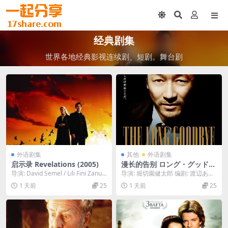
经典剧集
世界各地经典影视连续剧、短剧。舞台剧
外语剧集
其他
外语剧集
启示录 Revelations (2005)
漫长的告别 ロング・グッドバ
イ (2014)
导演: David Semel / Lili Fini Zanuc
导演: 堀切園健太郎 编剧: 渡辺あ
k / 大卫·...
や / 雷蒙德·钱德勒(原作) 主演: 浅
1 天前
25
1 天前
25
野...