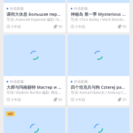
外语剧集
外语剧集
课间大休息 Большая пере
神秘岛 第一季 Mysterious Is
мена (1972)
land Season 1 (1995)
导演: Алексей Коренев 编剧: Гео
导演: Chris Bailey / Mark Beesley
ргий Садовник...
主演: Alan...
3 年前
30
3 年前
35
外语剧集
外语剧集
大师与玛格丽特 Мастер и М
四个坦克兵与狗 Czterej panc
аргарита (2005)
erni i pies (1966)
导演: Vladimir Bortko 编剧: 弗拉基
导演: Konrad Nalecki / Andrzej Cz
米尔·博尔特科 / 米哈伊...
ekalski 主...
3 年前
35
3 年前
25
VIP