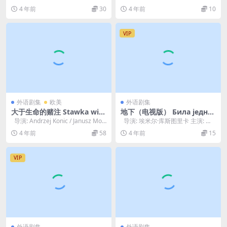
剧: 阿尔弗德·多布林 / 赖纳...
斯·海耶斯 主演: 帕特里克...
4 年前
30
4 年前
10
VIP
外语剧集
欧美
外语剧集
大于生命的赌注 Stawka wie
地下（电视版） Била једно
ksza niz zycie (1968)
м једна земља (1996)
导演: Andrzej Konic / Janusz Mor
导演: 埃米尔·库斯图里卡 主演: 米
gen...
基·马诺伊洛维奇 / 米里亚...
4 年前
58
4 年前
15
VIP
外语剧集
外语剧集