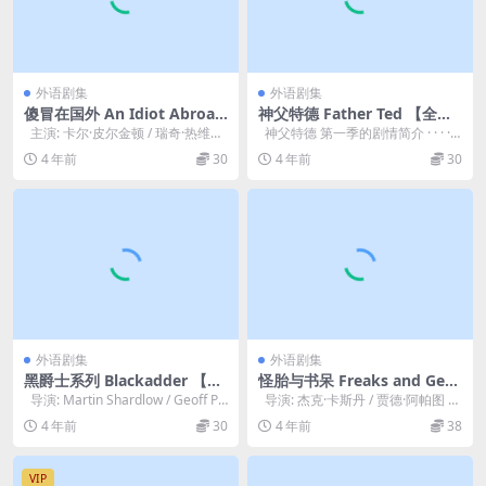
外语剧集
外语剧集
傻冒在国外 An Idiot Abroad
神父特德 Father Ted 【全三
【全三季】
季】
主演: 卡尔·皮尔金顿 / 瑞奇·热维
神父特德 第一季的剧情简介 · · · · ·
斯 / 斯戴芬·莫昌特 类型...
· 英国Cha...
4 年前
30
4 年前
30
外语剧集
外语剧集
黑爵士系列 Blackadder 【19
怪胎与书呆 Freaks and Gee
82-1989】
ks (1999)
导演: Martin Shardlow / Geoff Po
导演: 杰克·卡斯丹 / 贾德·阿帕图 编
sne...
剧: 保罗·费格 主演:...
4 年前
30
4 年前
38
VIP