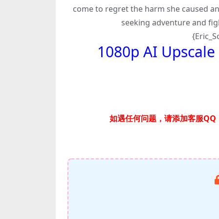
come to regret the harm she caused and
seeking adventure and figh
{Eric_
1080p AI Upscale
如遇任何问题，请添加客服QQ：