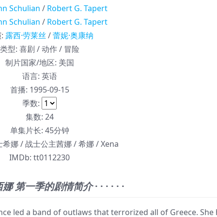
hn Schulian
/
Robert G. Tapert
hn Schulian
/
Robert G. Tapert
演
:
露西·劳莱丝
/
蕾妮·奥康纳
类型:
喜剧 / 动作 / 冒险
制片国家/地区:
美国
语言:
英语
首播:
1995-09-15
季数:
集数:
24
单集片长:
45分钟
娜 / 战士公主茜娜 / 希娜 / Xena
IMDb:
tt0112230
西娜 第一季的剧情简介
· · · · · ·
 led a band of outlaws that terrorized all of Greece. She