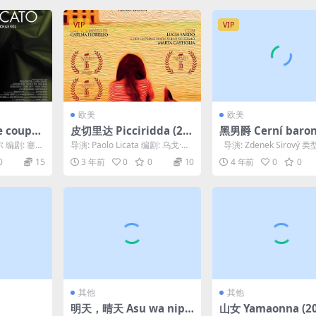
VIP
VIP
欧美
欧美
e coupée
皮切里达 Picciridda (20
黑男爵 Cerní baron
19)
92)
 编剧: 塞西
导演: Paolo Licata 编剧: 乌戈·奇
导演: Zdenek Sirový 类
夏布洛尔 主
蒂 / Catena Fior...
制片国家/地区:...
0
15
3 年前
0
0
10
4 年前
0
0
其他
其他
明天，晴天 Asu wa nipp
山女 Yamaonna (20