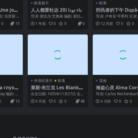
欧美新片
欧美
e jour
人人都爱杜达 غناء تودا (20
刑讯者的下午 După-
rsenevit
24)
aza unui torţionar
剧: 克里斯·
导演: 那比尔·艾奥殊 编剧: 那比尔
导演: 卢奇安·平蒂列 主演
1)
塔可夫斯
·艾奥殊 / 玛丽亚姆·图扎尼 主
基·迪尼克 / 拉杜·贝利甘 / Io
0
15
1 年前
0
0
0
12 月前
0
0
演: 尼...
外语纪录片
欧美
其他
 глухи
莱斯·布兰克 Les Blank
海盗心灵 Alma Cors
【合辑】
(1993)
vsky 编剧: Yu
出生日期: 1935年11月27日 去世
导演: Carlos Reichenbac
日期: 2013年4月7日 出生地: 美...
剧: 卡洛斯·赖兴巴赫 主演: .
0
15
9 月前
0
0
88
6 月前
0
0