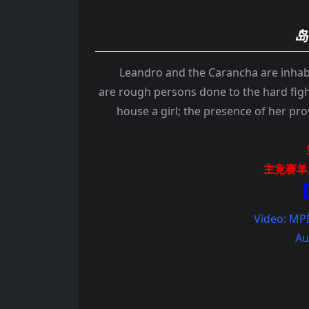
岛
Leandro and the Carancha are inhabitan
are rough persons done to the hard fight
house a girl; the presence of her pro
主竞赛单
Video: MP
Au