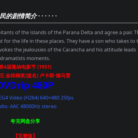
民的剧情简介
· · · · · ·
ts of the islands of the Parana Delta and agree a pair. T
 for the life in these places. They have a son who takes to 
vokes the jealousies of the Carancha and his attitude leads
dramatists moments.
第4届戛纳电影节 (1951)
元 金棕榈奖(提名) 卢卡斯·德马雷
DVDrip 480P
EG4 Video (H264) 640×480 25fps
dio: AAC 48000Hz stereo
夸克网盘分享
【完整版】