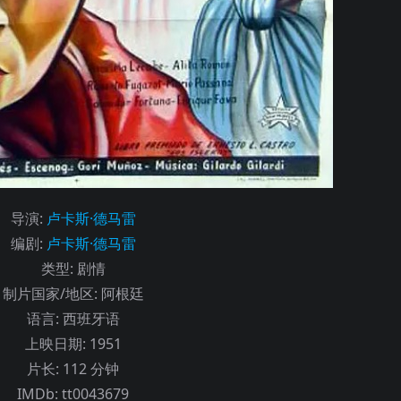
导演
:
卢卡斯·德马雷
编剧
:
卢卡斯·德马雷
类型:
剧情
制片国家/地区:
阿根廷
语言:
西班牙语
上映日期:
1951
片长:
112 分钟
IMDb:
tt0043679