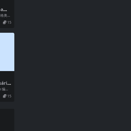
ami
 (200
: 格奥尔
an...
15
ária
h 编
..
15