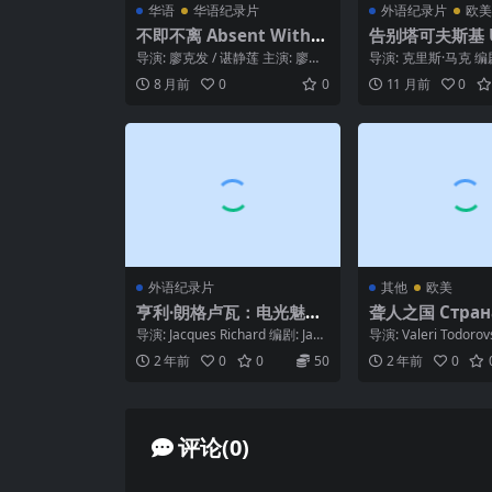
华语
华语纪录片
外语纪录片
欧美
不即不离 Absent Witho
告别塔可夫斯基 Un
ut Leave 2016
née d’Andrei A
导演: 廖克发 / 谌静莲 主演: 廖祥
导演: 克里斯·马克 编
ch (2000)
清 / 胡木娇 / 廖美玲 / 张平 /...
马克 主演: 安德烈·
8 月前
0
0
11 月前
0
基 / 亚历...
外语纪录片
其他
欧美
亨利·朗格卢瓦：电光魅影
聋人之国 Страна
Le Fantôme d’Henri La
х (1999)
导演: Jacques Richard 编剧: Jacq
导演: Valeri Todoro
nglois (2004)
ues Richard ...
riy Korotkov...
2 年前
0
0
50
2 年前
0
评论(0)