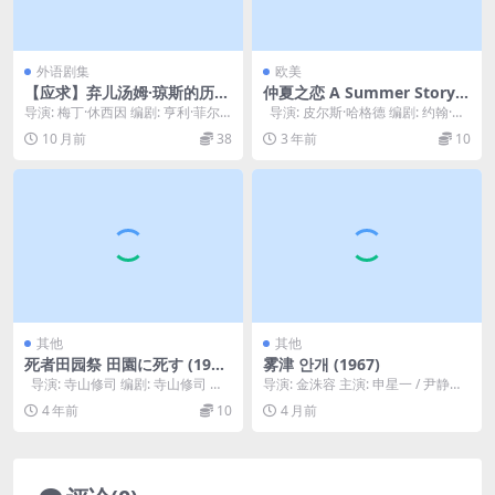
外语剧集
欧美
【应求】弃儿汤姆·琼斯的历史
仲夏之恋 A Summer Story
The History of Tom Jones,
(1988)
导演: 梅丁·休西因 编剧: 亨利·菲尔
导演: 皮尔斯·哈格德 编剧: 约翰·高
a Foundling (1997)
丁 / 西蒙·布尔克 主演: 马克思·比...
尔斯华绥 / 佩内洛普·莫...
10 月前
38
3 年前
10
其他
其他
死者田园祭 田園に死す (197
雾津 안개 (1967)
4)
导演: 寺山修司 编剧: 寺山修司 主
导演: 金洙容 主演: 申星一 / 尹静姬
演: 菅贯太郎 / 高野浩幸...
类型: 剧情 / 爱情 制片国家/地...
4 年前
10
4 月前