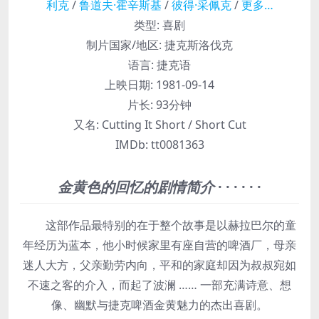
利克
/
鲁道夫·霍辛斯基
/
彼得·采佩克
/
更多…
类型:
喜剧
制片国家/地区:
捷克斯洛伐克
语言:
捷克语
上映日期:
1981-09-14
片长:
93分钟
又名:
Cutting It Short / Short Cut
IMDb:
tt0081363
金黄色的回忆的剧情简介
· · · · · ·
这部作品最特别的在于整个故事是以赫拉巴尔的童
年经历为蓝本，他小时候家里有座自营的啤酒厂，母亲
迷人大方，父亲勤劳内向，平和的家庭却因为叔叔宛如
不速之客的介入，而起了波澜 …… 一部充满诗意、想
像、幽默与捷克啤酒金黄魅力的杰出喜剧。