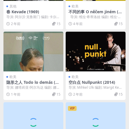
其他
欧美
春 Kevade (1969)
不同的事 O něčem jiném (1
963)
导演: 阿尔沃·克鲁斯门 编剧: 卡尔久
导演: 维拉·希蒂洛娃 编剧: 维拉·希
·科京 / 奥斯卡·卢茨 / Volde...
蒂洛娃 主演: Eva B...
2 年前
15
4 年前
15
欧美
欧美
隐形之人 Todo lo demás (20
空白点 Nullpunkt (2014)
16)
导演: 娜塔莉亚·阿尔马达 编剧: 娜塔
导演: Mihkel Ulk 编剧: Margit Keer
莉亚·阿尔马达 主演: 艾德里安娜·巴
do-Dawson ...
1 年前
15
2 年前
15
拉...
VIP