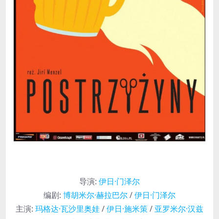
导演
:
伊日·门泽尔
编剧
:
博胡米尔·赫拉巴尔
/
伊日·门泽尔
主演
:
玛格达·瓦沙里奥娃
/
伊日·施米策
/
亚罗米尔·汉兹