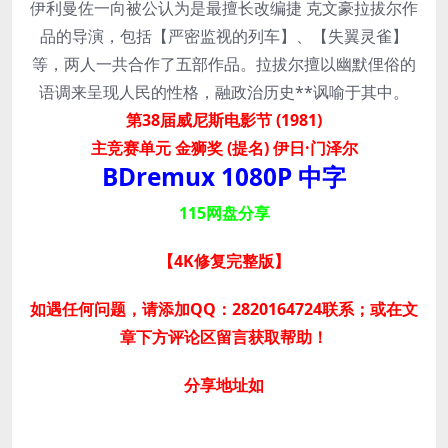
伊利曼佐一向被公认为是最擅长改编捷 克文豪拉拔尔作
品的导演，包括【严密监视的列车】、【失翼灵雀】
等，两人一共合作了五部作品。拉拔尔擅以幽默俚俗的
语调来呈现人民的性格，融政治历史**讽喻于其中。
第38届威尼斯电影节 (1981)
主竞赛单元 金狮奖 (提名) 伊日·门泽尔
BDremux 1080P 中字
115网盘分享
【4K修复完整版】
如遇任何问题，请添加QQ：2820164724联系；或在文
章下方评论区留言获取帮助！
分享地址如