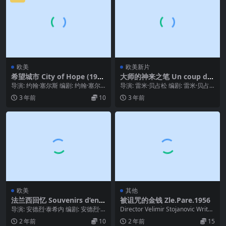
欧美
欧美新片
希望城市 City of Hope (199
大师的神来之笔 Un coup de
1)
maître (2023)
导演: 约翰·塞尔斯 编剧: 约翰·塞尔
导演: 雷米·贝占松 编剧: 雷米·贝占
斯 主演: 文森特·斯帕诺 / 斯蒂芬·...
松 / 安德烈斯·杜普拉特 / 加斯顿·...
3 年前
10
3 年前
欧美
其他
法兰西回忆 Souvenirs d’en F
被诅咒的金钱 Zle.Pare.1956
rance (1975)
导演: 安德烈·泰希内 编剧: 安德烈·
Director Velimir Stojanovic Writer
泰希内 / Marilyn Goldin...
Ratko...
2 年前
10
2 年前
15