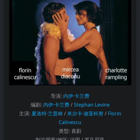
导演
:
内伊·卡兰费
编剧
:
内伊·卡兰费
/
Stephan Levine
主演
:
夏洛特·兰普林
/
米尔卡·迪亚科努
/
Florin
Calinescu
类型:
喜剧
制片国家/地区:
法国 / 罗马尼亚