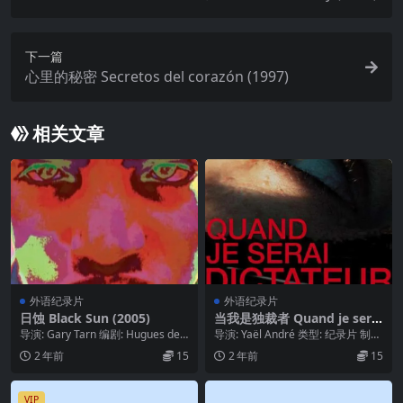
下一篇
心里的秘密 Secretos del corazón (1997)
相关文章
外语纪录片
外语纪录片
日蚀 Black Sun (2005)
当我是独裁者 Quand je serai
dictateur (2013)
导演: Gary Tarn 编剧: Hugues de
导演: Yaël André 类型: 纪录片 制片
Montalembert...
国家/地区: 比利時 IMDb...
2 年前
15
2 年前
15
VIP