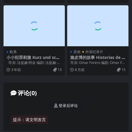
欧美
其他
外语纪录片
小小犯罪刺激 Kurz und sch
施皮博的故事 Historias de S
merzlos (1998)
hipibos (2023)
导演: 法提赫·阿金 编剧: 法提赫·阿
导演: Omar Forero 编剧: Omar For
金 主演: 穆罕默德·库尔...
ero 主演: Chel...
3 年前
15
8 月前
15
评论(0)
登录后评论
提示：请文明发言