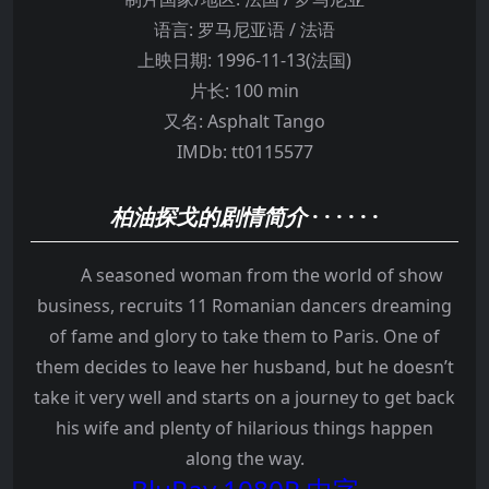
语言:
罗马尼亚语 / 法语
上映日期:
1996-11-13(法国)
片长:
100 min
又名:
Asphalt Tango
IMDb:
tt0115577
柏油探戈的剧情简介
· · · · · ·
A seasoned woman from the world of show
business, recruits 11 Romanian dancers dreaming
of fame and glory to take them to Paris. One of
them decides to leave her husband, but he doesn’t
take it very well and starts on a journey to get back
his wife and plenty of hilarious things happen
along the way.