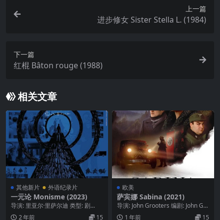
上一篇
进步修女 Sister Stella L. (1984)
下一篇
红棍 Bâton rouge (1988)
相关文章
其他新片
外语纪录片
欧美
一元论 Monisme (2023)
萨宾娜 Sabina (2021)
导演: 里亚尔·里萨尔迪 类型: 剧
导演: John Grooters 编剧: John Gro
情 / 纪录片 / 奇幻 制片国家/地区: ...
oters 主演: ...
2 年前
15
1 年前
15