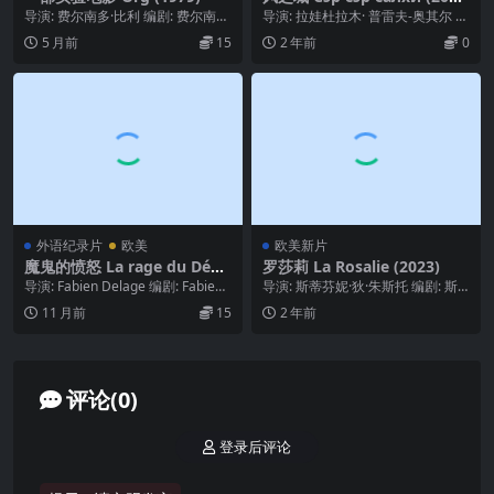
3)
导演: 费尔南多·比利 编剧: 费尔南多
导演: 拉娃杜拉木· 普雷夫-奥其尔 编
·比利 / 托马斯·曼 主演: 特伦斯·...
剧: 拉娃杜拉木· 普雷夫-奥其尔 主
5 月前
15
2 年前
0
演...
外语纪录片
欧美
欧美新片
魔鬼的愤怒 La rage du Dém
罗莎莉 La Rosalie (2023)
on (2017)
导演: Fabien Delage 编剧: Fabien
导演: 斯蒂芬妮·狄·朱斯托 编剧: 斯
Delage 主演: ...
蒂芬妮·狄·朱斯托 / Alexandr...
11 月前
15
2 年前
评论(0)
登录后评论