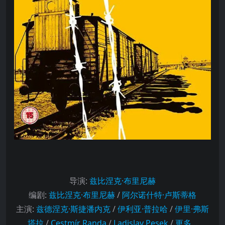
导演
:
兹比涅克·布里尼赫
编剧
:
兹比涅克·布里尼赫
/
阿尔诺什特·卢斯蒂格
主演
:
兹德涅克·斯捷潘内克
/
伊利亚·普拉哈
/
伊里·弗斯
塔拉
/
Cestmír Randa
/
Ladislav Pesek
/
更多…