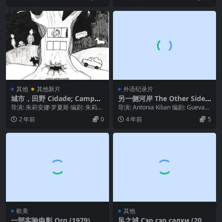
其他
其他新片
外语纪录片
城市，田野 Cidade; Campo
另一侧河岸 The Other Side
(2024)
of the River (2021)
导演: 朱莉安娜·罗夏斯 编剧: 朱莉安
导演: Antonia Kilian 编剧: Guevara
娜·罗夏斯 主演: Fernanda V...
Namer / A...
2 年前
0
4 年前
5
欧美
其他
一部实验电影 Org (1979)
风之城 Сэр сэр салхи (202