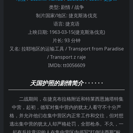
类型:
剧情 / 战争
制片国家/地区:
捷克斯洛伐克
语言:
捷克语
上映日期:
1963-03-15(捷克斯洛伐克)
片长:
93 分钟
又名:
拉耶地区的运输工具 / Transport from Paradise
/ Transport z raje
IMDb:
tt0056609
天国护照的剧情简介
· · · · · ·
二战期间，在捷克布拉格附近和特莱西恩施塔特集
中营，起初，德军对集中营内的犹太人看守不十分严
格，并允许他们在集中营区内正常工作和交往，但对想
逃出集中营的犹太人却严格处罚，全部枪杀。不久，一
起有反抗意识的人在集中营区内书写“打倒法西斯”标