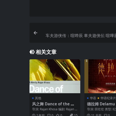
车夫游侠传：喧哗辰 車夫遊侠伝 喧嘩辰 (
相关文章
其他
华语
华语纪录片
风之舞 Dance of the Wi
德拉姆 Delamu (
nd
导演: Rajan Khosa 编剧: Rajan K
导演: 田壮壮 类型: 
hosa 类型: 剧情 /...
家/地区: 中国大陆 / 
2 年前
0
0
15
11 月前
0