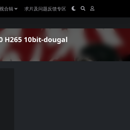
视合辑
求片及问题反馈专区
 H265 10bit-dougal