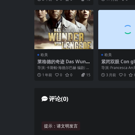
言: 汉...
欧美
欧美
莱格德的奇迹 Das Wund
紧闭双眼 Con gli
er von Lengedo (2003)
hiusi (1994)
导演: 卡斯帕·海德尔巴赫 编剧: 贝
导演: Francesca Arc
内迪克特·罗斯考 主演: 海诺·费尔
剧: 弗兰切斯卡·阿尔基布
1 年前
0
0
15
3 月前
0
希 /...
评论(0)
提示：请文明发言