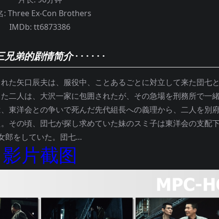
:
Three Ex-Con Brothers
IMDb:
tt6873386
三兄弟的剧情简介
· · · · · ·
た矢口辰夫は、服役中、ことあるごとに対立して来た団七
した二人は、大沢一家に包囲されたが、その急場を刑務所で一
は、東洋会との争いで死んだ先代組長への義理から、二人を別
た。その頃、団七が探し求めていた妹のスミ子は東洋会の支配
女郎をしていた。団七…
影片截图