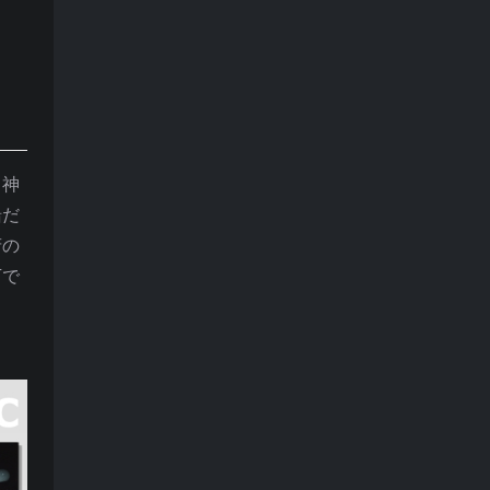
と神
緒だ
府の
下で