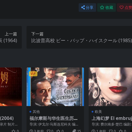
分享
收藏
点赞
上一篇
下一篇
1964)
比波普高校 ビー・バップ・ハイスクール (1985)
VIP
其他
欧美
2004)
福尔摩斯与华生医生历险
上海幻梦 El embruj
记：巴斯克维尔的猎犬 Пр
Shanghai (2002)
纪录片 制片国
导演: 伊戈尔·马斯连尼科夫 编
导演: 费尔南多·楚巴 编剧:
иключения Шерлока
日本 语
剧: 阿瑟·柯南·道尔 / 伊戈尔·马斯
马尔塞 / 费尔南多·楚巴 主
0
3 年前
0
0
15
1 年前
0
0