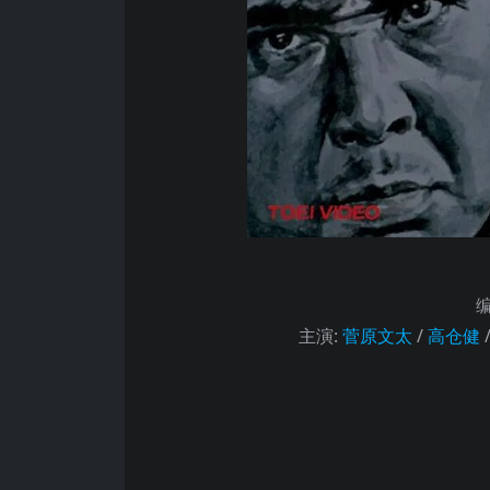
主演
:
菅原文太
/
高仓健