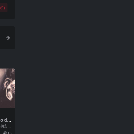
(
0
)
o de
 胡安·
演: 费
15