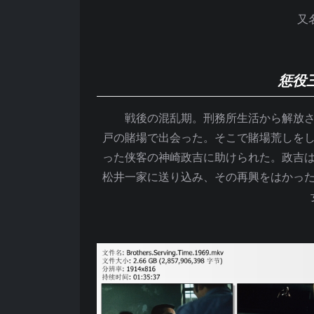
又名
惩役
戦後の混乱期。刑務所生活から解放され
戸の賭場で出会った。そこで賭場荒しを
った侠客の神崎政吉に助けられた。政吉
松井一家に送り込み、その再興をはかっ