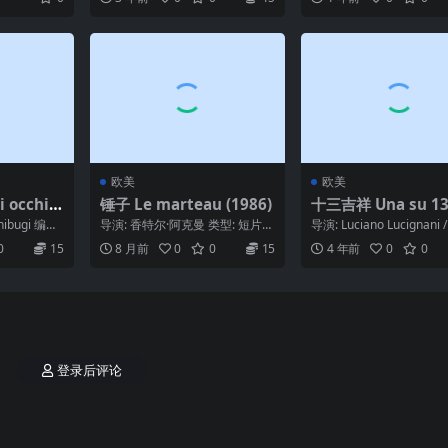
连尼科夫...
尔南...
Холмса и доктора Ват
сона: Собака Баскерв
илей (1981)
欧美
欧美
 occhi c
锤子 Le marteau (1986)
十三吉祥 Una su 13
9)
hibugi 编
导演: 香特尔·阿克曼 类型: 短片
导演: Luciano Lucignani
吉 ...
制片国家/地区: 法国 语言: 法语
斯·加斯纳 编剧: Ant...
0
15
8 月前
0
0
15
4 年前
0
0
片长...
登录后评论