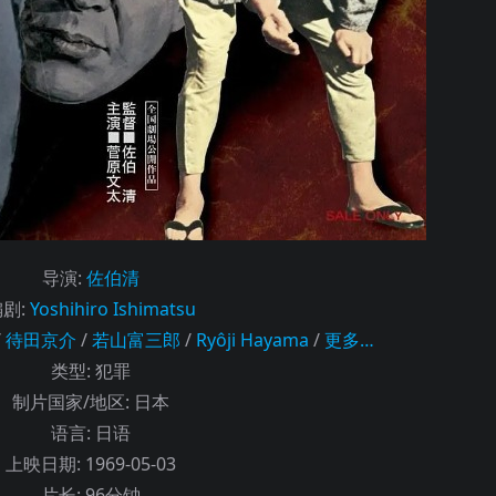
导演
:
佐伯清
编剧
:
Yoshihiro Ishimatsu
/
待田京介
/
若山富三郎
/
Ryôji Hayama
/
更多…
类型:
犯罪
制片国家/地区:
日本
语言:
日语
上映日期:
1969-05-03
片长:
96分钟