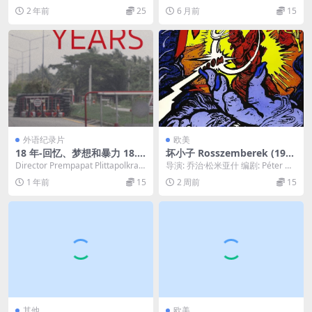
ndesmas (2004)
島由紀夫と若者たち (2012)
ouquet—Mon...
川正幸 主演: 井浦新 / 寺岛忍 /...
2 年前
25
6 月前
15
外语纪录片
欧美
18 年-回忆、梦想和暴力 18.Y
坏小子 Rosszemberek (197
ears.Memories.Dreams.An
9)
Director Prempapat Plittapolkran
导演: 乔治·松米亚什 编剧: Péter Do
d.Violence.2022
pim Writ...
bai 主演: 焦科·罗西奇 /...
1 年前
15
2 周前
15
其他
欧美