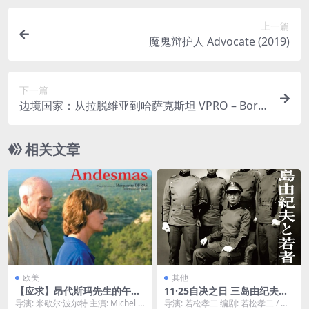
上一篇
魔鬼辩护人 Advocate (2019)
下一篇
边境国家：从拉脱维亚到哈萨克斯坦 VPRO – Bord
erland: From Latvia to Kazakhstan (2015)
相关文章
欧美
其他
【应求】昂代斯玛先生的午后
11·25自决之日 三岛由纪夫与
L’apres-midi de Monsieur A
年轻人们 11・25自決の日 三
导演: 米歇尔·波尔特 主演: Michel B
导演: 若松孝二 编剧: 若松孝二 / 挂