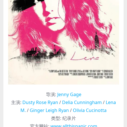
导演
:
Jenny Gage
主演
:
Dusty Rose Ryan
/
Delia Cunningham
/
Lena
M.
/
Ginger Leigh Ryan
/
Olivia Cucinotta
类型:
纪录片
官方网站:
www.allthispanic.com