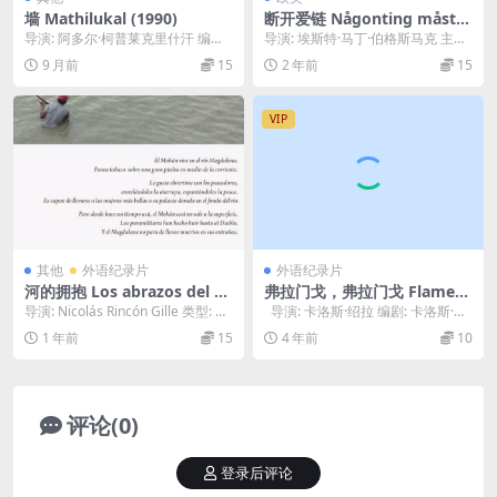
墙 Mathilukal (1990)
断开爱链 Någonting måste
gå sönder (2014)
导演: 阿多尔·柯普莱克里什汗 编
导演: 埃斯特·马丁·伯格斯马克 主
剧: Vaikom Muhammad Bash...
演: Iggy Malmborg 类型: 剧...
9 月前
15
2 年前
15
VIP
其他
外语纪录片
外语纪录片
河的拥抱 Los abrazos del rí
弗拉门戈，弗拉门戈 Flamenc
o (2010)
o, Flamenco (2010)
导演: Nicolás Rincón Gille 类型: 纪
导演: 卡洛斯·绍拉 编剧: 卡洛斯·绍
录片 制片国家/地区...
拉 主演: Paco de...
1 年前
15
4 年前
10
评论(0)
登录后评论