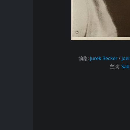
编剧
:
Jurek Becker
/
Joel
主演
:
Sab