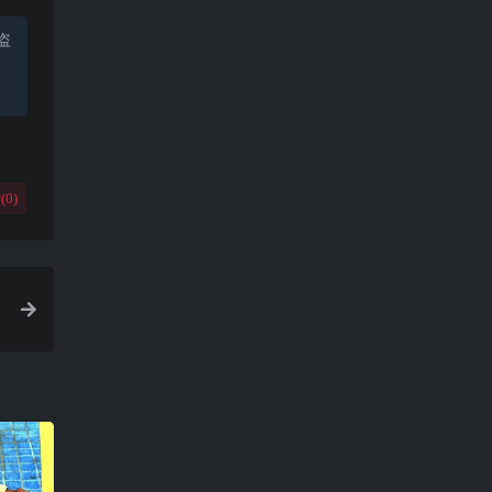
盗
(
0
)