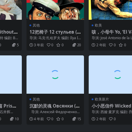
其他
欧美
thout
12把椅子 12 стульев (1
咳，小母牛 Yo, ‘El V
1991)
977)
la’ (1985)
 编剧: Bet
导演: 马克·扎哈罗夫 编剧: Ilya Il
导演: José Antonio de la
f / Yevgeni Petro...
ijo / José ...
0
5
3 年前
0
0
20
2 年前
0
0
其他
欧美新片
Prison
沉默的灵魂 Овсянки (20
小小恶信件 Wicked L
iri Part
10)
e Letters (2023)
 石井辉
导演: Алексей Федорченко
导演: 西娅·夏罗克 编剧: 
仓健 / 瑳峨三
编剧: Denis ...
维特 主演: 奥利维娅·科尔曼
0
10
4 年前
0
0
15
2 年前
0
西·...