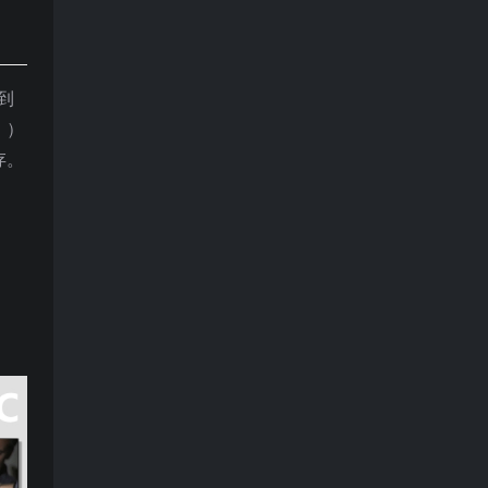
看到
））
存。