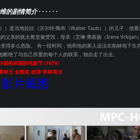
维的剧情简介
· · · · · ·
l））是当地拉比（沃尔特·陶布（Walter Taub））的儿子，他
父亲的犹太教堂被焚毁，母亲（艾琳·弗基扬（Irene Vrkijan
经变得多么危险。 有一段时间，他和他的家人设法在柏林地下生
他断绝了与自己所爱的每个人的联系，独自走了出去。
9届柏林国际电影节 (1979)
赛单元 金熊奖 彼得·李林塔尔
影片截图