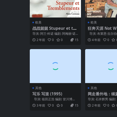
欧美
欧美
战战兢兢 Stupeur et tre
狂奔天涯 Not Wi
mblements (2003)
My Daughter (
导演: 阿兰·科诺 编剧: 阿梅丽·诺
导演: 布莱恩·吉尔伯特
冬 / 阿兰·科诺 主演: 西尔维·泰斯
ty Mahmoody /...
2 年前
0
0
15
4 年前
0
蒂...
其他
其他
写乐 写楽 (1995)
网走番外地：续篇 
Walls of Abash
导演: 筱田正浩 编剧: 皆川博
导演: 石井辉男 编剧:
2 1965
子 / 筱田正浩 / 堺正俊 / ...
男 / 伊藤一 主演: 高
3 年前
0
0
15
2 年前
0
智子 ...