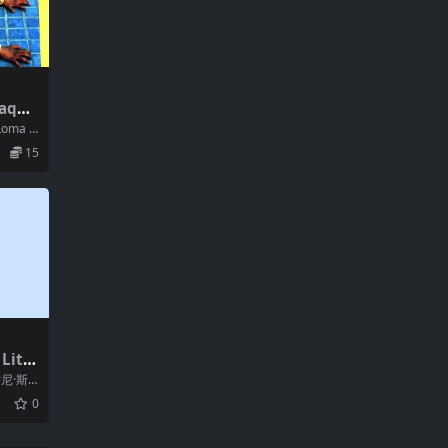
aquil
 Loma h
15
ittl
乔尼·斯
 / 杰
0