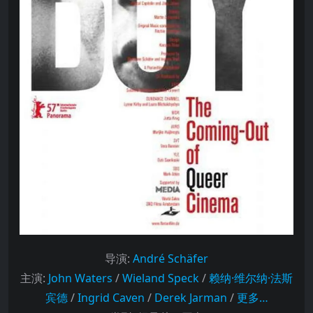
导演
:
André Schäfer
主演
:
John Waters
/
Wieland Speck
/
赖纳·维尔纳·法斯
宾德
/
Ingrid Caven
/
Derek Jarman
/
更多…