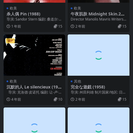
欧美
欧美
杀人偶 Pin (1988)
午夜肌肤 Midnight Skin.202
3
导演: Sandor Stern 编剧: 桑道尔·史
Director Manolis Mavris Writers
顿 / 安德鲁·内德曼 主演...
Manolis ...
1 年前
15
2 年前
15
VIP
欧美
其他
沉默的人 Le silencieux (197
完全な遊戯 (1958)
3)
导演: 克洛德·皮诺托 编剧: 让-卢·达
导演: 舛田利雄 制片国家/地区: 日本
巴迪 / 克洛德·皮诺托...
语言: 日语 上映日期: 1958-1...
4 年前
10
2 年前
15