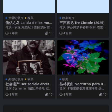
外语纪录片
欧美
欧美新片
僧侣之岛 La isla de los monj
三声再见 Tre Ciotole (2025)
es.2017
导演：安妮·克里斯汀·吉拉尔多 僧
导演: 伊莎贝尔·科赛特 编剧: 恩里科
侣之岛的年轻人的剧情简介 · · · · · ...
·奥德尼诺 / 伊莎贝尔·科赛特 / M...
2 年前
15
4 月前
外语纪录片
欧美
欧美
社会遗产 Det.sociala.arvet.1
丛林夜曲 Nocturno para um
993
a floresta (2023)
导演: Stefan Jarl 编剧: 斯特凡· 亚尔
导演: 卡塔里娜·瓦斯康塞洛斯 编
类型: 纪录片 制片国家...
剧: 卡塔里娜·瓦斯康塞洛斯 类型: 短
2 年前
15
2 年前
15
片 制...