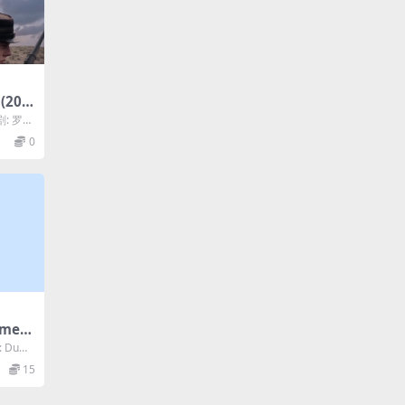
(202
剧: 罗伯
 K...
0
mel
: Dumi
15