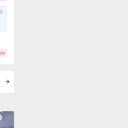
盗
(
0
)