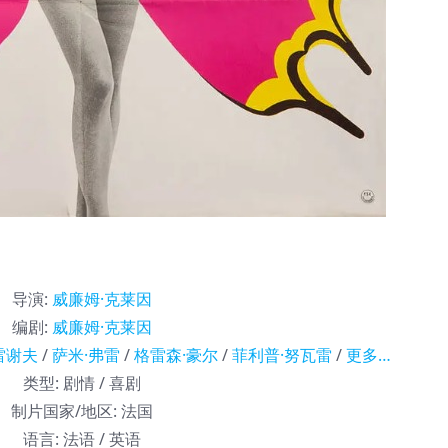
导演
:
威廉姆·克莱因
编剧
:
威廉姆·克莱因
雷谢夫
/
萨米·弗雷
/
格雷森·豪尔
/
菲利普·努瓦雷
/
更多…
类型:
剧情 / 喜剧
制片国家/地区:
法国
语言:
法语 / 英语