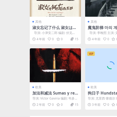
其他
其他
淑女忘记了什么 淑女は何
魔鬼阶梯 마의 계단
を忘れたか (1937)
4)
导演: 小津安二郎 编剧: 伏见
导演: 李晚熙 主演: 
晁 / 小津安二郎 主演: 粟岛墨...
奎 / 房诚子 类型: 惊...
4 年前
0
0
15
4 年前
0
VIP
欧美
欧美
加法和减法 Sumas y res
狗日子 Hundsta
tas (2004)
1)
导演: Víctor Gaviria 编剧: 韦多加
导演: 尤里西·塞德尔 编剧
·维利亚 / Hugo Re...
ka Franz / 尤里西·塞
2 年前
0
0
15
3 年前
0