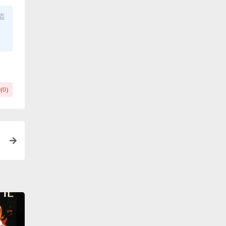
盗
(
0
)