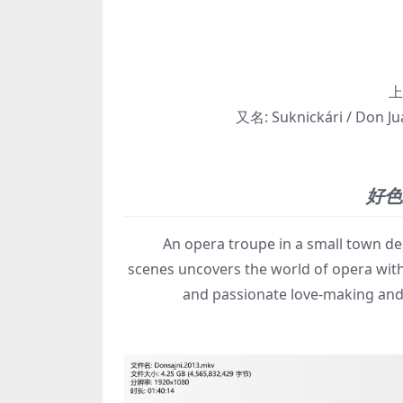
上
又名:
Suknickári / Don Ju
好色
An opera troupe in a small town deci
scenes uncovers the world of opera witho
and passionate love-making and ab