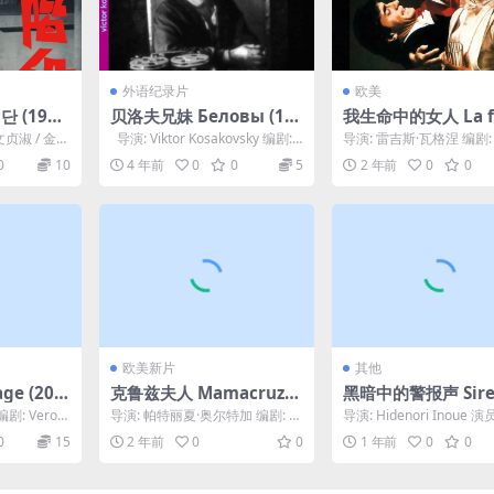
外语纪录片
欧美
 (196
贝洛夫兄妹 Беловы (19
我生命中的女人 La 
92)
me de ma vie (198
文贞淑 / 金振
导演: Viktor Kosakovsky 编剧: V
导演: 雷吉斯·瓦格涅 编剧: 
iktor ...
rine Cohen / 阿兰·勒亨利..
0
10
4 年前
0
0
5
2 年前
0
0
欧美新片
其他
ge (200
克鲁兹夫人 Mamacruz
黑暗中的警报声 Sire
(2023)
en la oscuridad.2
: Veroni
导演: 帕特丽夏·奥尔特加 编剧: 帕
导演: Hidenori Inoue 演员
德尔...
特丽夏·奥尔特加 / José Ortuñ...
a Furuta, Ryo...
0
15
2 年前
0
0
1 年前
0
0