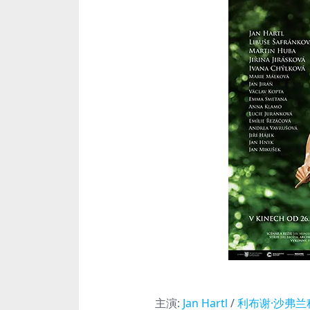
主演
:
Jan Hartl
/
利布谢·沙弗兰