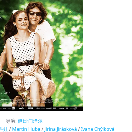
导演
:
伊日·门泽尔
科娃
/
Martin Huba
/
Jirina Jirásková
/
Ivana Chýlková