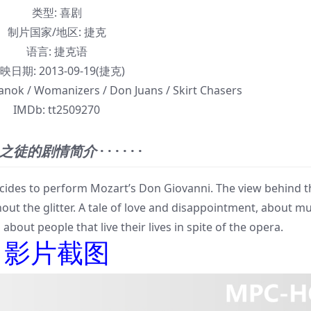
类型:
喜剧
制片国家/地区:
捷克
语言:
捷克语
映日期:
2013-09-19(捷克)
anok / Womanizers / Don Juans / Skirt Chasers
IMDb:
tt2509270
之徒的剧情简介
· · · · · ·
des to perform Mozart’s Don Giovanni. The view behind t
ut the glitter. A tale of love and disappointment, about mu
out people that live their lives in spite of the opera.
影片截图