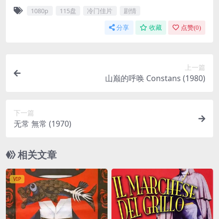
1080p
115盘
冷门佳片
剧情
分享
收藏
点赞(
0
)
上一篇
山巅的呼唤 Constans (1980)
下一篇
无常 無常 (1970)
相关文章
VIP