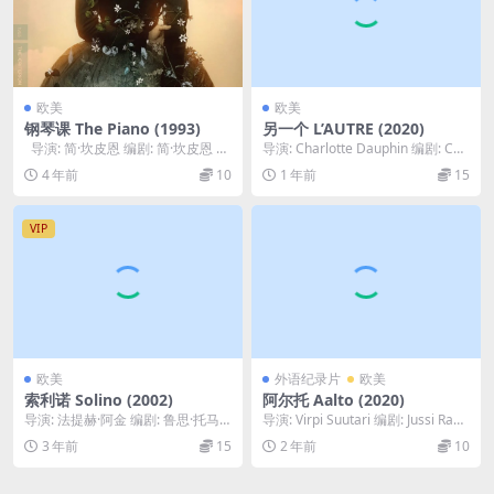
欧美
欧美
钢琴课 The Piano (1993)
另一个 L’AUTRE (2020)
导演: 简·坎皮恩 编剧: 简·坎皮恩 主
导演: Charlotte Dauphin 编剧: Cha
演: 霍利·亨特 / 哈...
rlotte Daup...
4 年前
10
1 年前
15
VIP
欧美
外语纪录片
欧美
索利诺 Solino (2002)
阿尔托 Aalto (2020)
导演: 法提赫·阿金 编剧: 鲁思·托马
导演: Virpi Suutari 编剧: Jussi Raut
主演: 克利斯汀·特舍 / 巴纳比·麦...
aniemi /...
3 年前
15
2 年前
10