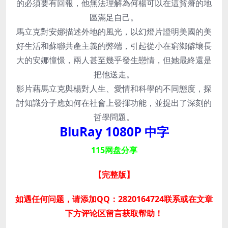
的必須要有回報，他無法理解為何楊可以在這貧瘠的地
區滿足自己。
馬立克對安娜描述外地的風光，以幻燈片證明美國的美
好生活和蘇聯共產主義的弊端，引起從小在窮鄉僻壤長
大的安娜憧憬，兩人甚至幾乎發生戀情，但她最終還是
把他送走。
影片藉馬立克與楊對人生、愛情和科學的不同態度，探
討知識分子應如何在社會上發揮功能，並提出了深刻的
哲學問題。
BluRay 1080P 中字
115网盘分享
【完整版
】
如遇任何问题，请添加QQ：2820164724联系或在文章
下方评论区留言获取帮助！