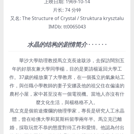
上映日期:
1969-10-14
片长:
74 分钟
又名:
The Structure of Crystal / Struktura krysztalu
IMDb:
tt0065043
水晶的结构的剧情简介
· · · · · ·
華沙大學助理教授馬立克長途跋涉，去探訪闊別五
年的好朋友兼大學同學楊，目的是要請楊返回大學工
作。37歲的楊放棄了大學教席，在一個孤立的氣象站工
作，與任職小學教師的妻子安娜及他的祖父住在偏遠的
農村小屋，家中甚至沒有一個電視機。當地人亦沒有什
麼文化生活，與楊格格不入。
馬立克是個前途燦爛的物理學家，專長是研究人工水晶
體，曾在哈佛大學和莫斯科留學兩年半。馬立克已離
婚，採取玩世不恭的態度對待工作和愛情。他認為付出