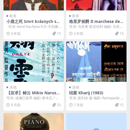
欧美
欧美
小鹿之死 Smrt krásnych srn
格里罗侯爵 Il marchese del
cu (1986)
Grillo (1981)
导演: Karel Kachyna卡尔·卡切娜
导演: 马里奥·莫尼切利 编剧: 马里奥
主演: Valer...
·莫尼切利 / 图里奥·皮内利 主演: ...
4 年前
15
2 年前
15
其他
其他
【应求】鲱云 Mikio Naruse
结案 Kharij (1983)
Summer Clouds.1958.mkv
导演: 成濑巳喜男 编剧: 桥本忍 / 和
导演: 莫利奈·森 编剧: Ramapada C
田傳 主演: 淡岛千景 / 饭田蝶子 ...
howdhury / 莫利奈·森...
9 月前
25
7 月前
15