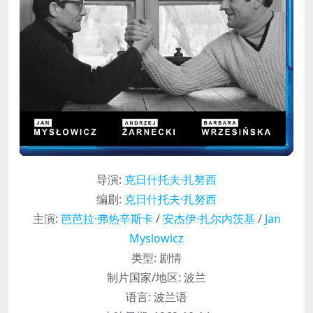
导演
:
克日什托夫·扎努西
编剧
:
克日什托夫·扎努西
主演
:
芭芭拉·弗热辛斯卡
/
安杰伊·扎尔内茨基
/
Jan
Myslowicz
类型:
剧情
制片国家/地区:
波兰
语言:
波兰语