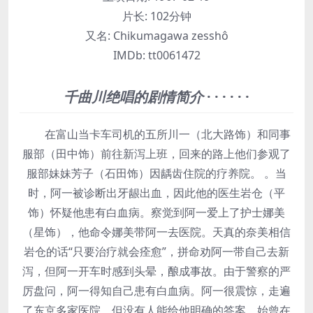
片长:
102分钟
又名:
Chikumagawa zesshô
IMDb:
tt0061472
千曲川绝唱的剧情简介
· · · · · ·
在富山当卡车司机的五所川一（北大路饰）和同事
服部（田中饰）前往新泻上班，回来的路上他们参观了
服部妹妹芳子（石田饰）因龋齿住院的疗养院。 。当
时，阿一被诊断出牙龈出血，因此他的医生岩仓（平
饰）怀疑他患有白血病。察觉到阿一爱上了护士娜美
（星饰），他命令娜美带阿一去医院。天真的奈美相信
岩仓的话“只要治疗就会痊愈”，拼命劝阿一带自己去新
泻，但阿一开车时感到头晕，酿成事故。由于警察的严
厉盘问，阿一得知自己患有白血病。阿一很震惊，走遍
了东京多家医院，但没有人能给他明确的答案。始曾在