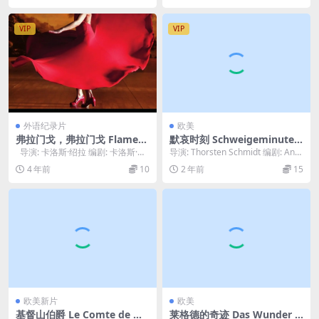
VIP
VIP
外语纪录片
欧美
弗拉门戈，弗拉门戈 Flamenc
默哀时刻 Schweigeminute
o, Flamenco (2010)
(2016)
导演: 卡洛斯·绍拉 编剧: 卡洛斯·绍
导演: Thorsten Schmidt 编剧: Andr
拉 主演: Paco de...
é Georgi / ...
4 年前
10
2 年前
15
欧美新片
欧美
基督山伯爵 Le Comte de Mo
莱格德的奇迹 Das Wunder v