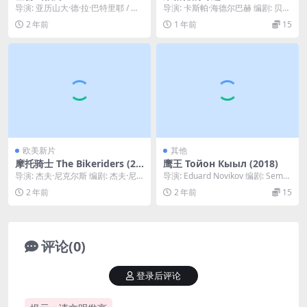
nte-Cristo (2024)
on Lengedo (2003)
导演: 亚历山大·德·拉·巴特里耶 / 马
导演: 卡斯帕·海德尔巴赫 编剧: 贝内
修·德拉波特 编剧: 马修·德拉波特 ...
迪克特·罗斯考 主演: 海诺·费尔希 /...
2 年前
1 年前
15
欧美新片
其他
摩托骑士 The Bikeriders (20
鹰王 Тойон Кыыл (2018)
23)
导演: 杰夫·尼克尔斯 编剧: 杰夫·尼
导演: Eduard Novikov 编剧: Semyo
克尔斯 主演: 奥斯汀·巴特勒 / 汤姆...
n Ermolaev /...
2 年前
2 年前
15
评论(0)
登录后评论