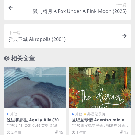
上一篇
狐与粉月 A Fox Under A Pink Moon (2025)
下一篇
雅典卫城 Akropolis (2001)
相关文章
其他
其他
外语纪录片
这里和那里 Aquí y Allá (201
且唱且珍惜 Adentro mío est
9)
oy bailando (2023)
导演: Lina Rodriguez 类型: 纪录
导演: 莱安德罗·科奇 / 帕洛玛·沙奇
片 / 短片 制片国家/地区:...
曼 编剧: 莱安德罗·科奇 / 帕洛玛·...
2 年前
15
1 年前
15