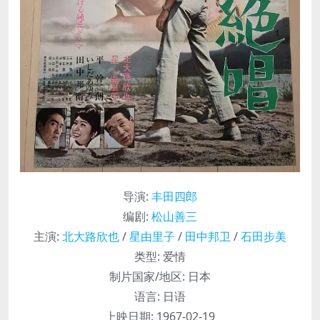
导演
:
丰田四郎
编剧
:
松山善三
主演
:
北大路欣也
/
星由里子
/
田中邦卫
/
石田步美
类型:
爱情
制片国家/地区:
日本
语言:
日语
上映日期:
1967-02-19