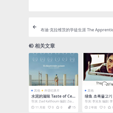
布迪·克拉维茨的学徒生涯 The Apprentice
f Duddy Kravit
相关文章
其他
外语纪录片
其他
水泥的滋味 Taste of Ce
绿鱼 초록물고기 (
ment (2017)
导演: Ziad Kalthoum 编剧: Ziad
导演: 李沧东 编剧: 李
Kalthoum 类型: ...
旭 主演: 韩石圭 / 沈惠珍
11 月前
0
0
15
2 年前
0