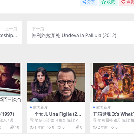
分享
收藏
点赞
上一篇
下一篇
ship o
帕利路拉某处 Undeva la Palilula (2012)
z (1974)
欧美新片
欧美新片
1997)
一个女儿 Una Figlia (20
开箱灵魂 It’s What’
25)
ide (2024)
沧东 / 吴胜
导演: 伊万诺·德·马泰奥 编剧: Val
导演: 格雷格·雅丹 编剧: 
 / 文成...
entina Ferlan / 伊万诺...
雅丹 主演: 布莱特妮·奥格
0
10
1 年前
0
0
0
2 年前
0
迪 / 詹姆...