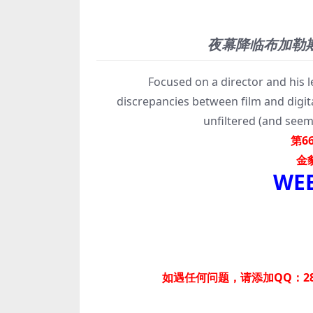
夜幕降临布加勒
Focused on a director and his lead
discrepancies between film and digit
unfiltered (and seemi
第6
金
WEB
如遇任何问题，请添加QQ：28