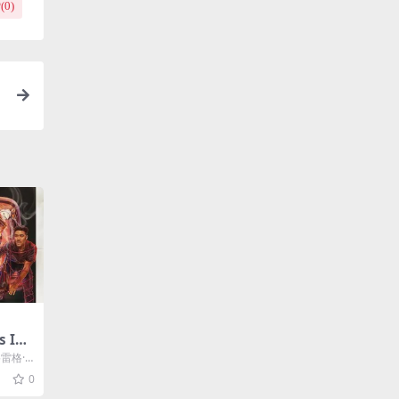
(
0
)
s Ins
格雷格·
拉
0