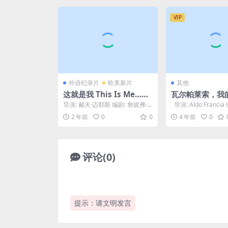
VIP
外语纪录片
欧美新片
其他
这就是我 This Is Me…No
瓦尔帕莱索，我的爱
w (2024)
araíso mi amor
导演: 戴夫·迈耶斯 编剧: 詹妮弗·
导演: Aldo Franci
洛佩兹 / Matt Walton 主演:...
·弗朗西亚 / J...
2 年前
0
0
4 年前
0
评论(0)
提示：请文明发言