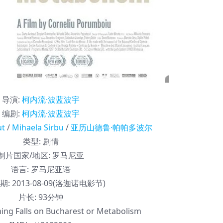
导演
:
柯内流·波蓝波宇
编剧
:
柯内流·波蓝波宇
ut
/
Mihaela Sirbu
/
亚历山德鲁·帕帕多波尔
类型:
剧情
制片国家/地区:
罗马尼亚
语言:
罗马尼亚语
期:
2013-08-09(洛迦诺电影节)
片长:
93分钟
ng Falls on Bucharest or Metabolism