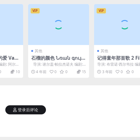
VIP
VIP
其他
其他
 Valp
石榴的颜色 Նռան գույն
记得童年那首歌 2 Fil
 (1969)
ը (1969)
de Francisco – A H
a 编剧: 阿尔多
导演: 谢尔盖·帕拉杰诺夫 编剧: S
导演: 布雷诺·西尔韦拉 编剧:
ia de Zezé di Cam
ayat Nova / 谢尔...
olina Kotscho / 帕特丽夏..
0
10
4 年前
0
0
15
3 年前
0
0
& Luciano (2005)
登录后评论