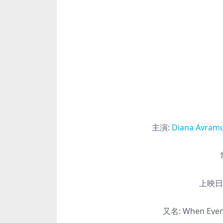
主演
:
Diana Avram
上映日
又名:
When Eveni