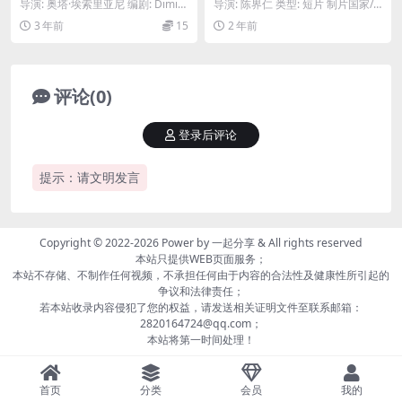
ობელი (1970)
导演: 奥塔·埃索里亚尼 编剧: Dimitri
导演: 陈界仁 类型: 短片 制片国家/
Eristavi / 奥塔·埃...
地区: 中国台湾 语言: 无对白 上映
3 年前
15
2 年前
日...
评论(0)
登录后评论
提示：请文明发言
Copyright © 2022-2026 Power by
一起分享
& All rights reserved
本站只提供WEB页面服务；
本站不存储、不制作任何视频，不承担任何由于内容的合法性及健康性所引起的
争议和法律责任；
若本站收录内容侵犯了您的权益，请发送相关证明文件至联系邮箱：
2820164724@qq.com；
本站将第一时间处理！
首页
分类
会员
我的