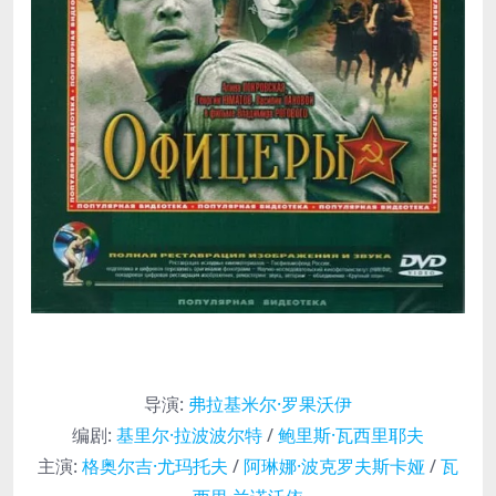
导演
:
弗拉基米尔·罗果沃伊
编剧
:
基里尔·拉波波尔特
/
鲍里斯·瓦西里耶夫
主演
:
格奥尔吉·尤玛托夫
/
阿琳娜·波克罗夫斯卡娅
/
瓦