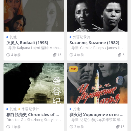
其他
外语纪录片
哭灵人 Rudaali (1993)
Suzanne, Suzanne (1982)
导演: Kalpana Lajmi 编剧: Mahas
导演: Camille Billops / James Hat
weta D...
ch...
4 年前
15
4 年前
5
VIP
其他
华语纪录片
其他
稻谷脱壳史 Chronicles of Hu
驯火记 Укрощение огня (1
lling Rice 2011
972)
Director Gui Shuzhong Storyline I
导演: 达尼尔·赫拉布罗维茨基 编
n the s...
剧: 达尼尔·赫拉布罗维茨基 主...
1 年前
3 年前
15