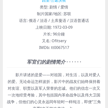
西里·兰诺沃依
类型:
剧情 / 爱情
制片国家/地区:
苏联
语言:
俄语 / 法语 / 土库曼语 / 汉语普通话
上映日期:
1972-03-09
片长:
96分鐘
又名:
Ofitsery
IMDb:
tt0067517
军官们的剧情简介
· · · · · ·
影片讲述的是爱——对祖国，对生活，以及对爱人
的爱。无论命运怎样波折，影片中的战友们始终保持着
对友谊、职责以及军人荣誉的忠诚。他们的信念一次又
一次地经受考验，其中包括国内革命战争以及伟大卫国
战争，但他们的心灵永远同年轻时一样纯洁，即便“三角