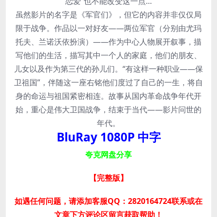
恋爱”也不能改变这一点…
虽然影片的名字是《军官们》，但它的内容并非仅仅局
限于战争。作品以一对好友——两位军官（分别由尤玛
托夫、兰诺沃依扮演）——作为中心人物展开叙事，描
写他们的生活，描写其中一个人的家庭，他们的朋友、
儿女以及作为第三代的孙儿们。“有这样一种职业——保
卫祖国”，伴随这一座右铭他们度过了自己的一生，将自
身的命运与祖国紧密相连。故事从国内革命战争年代开
始，重心是伟大卫国战争，结束于当代——影片问世的
年代。
BluRay 1080P 中字
夸克网盘分享
【完整版
】
如遇任何问题，请添加客服QQ：2820164724联系或在
文章下方评论区留言获取帮助！