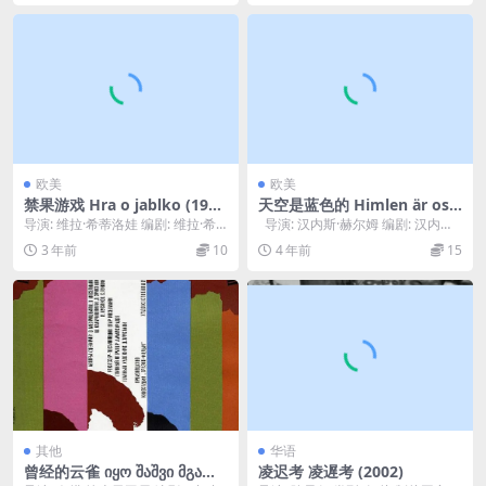
欧美
欧美
禁果游戏 Hra o jablko (197
天空是蓝色的 Himlen är osk
8)
yldigt blå (2010)
导演: 维拉·希蒂洛娃 编剧: 维拉·希
导演: 汉内斯·赫尔姆 编剧: 汉内斯·
蒂洛娃 / Kristina Vlach...
赫尔姆 主演: 比尔·斯卡...
3 年前
10
4 年前
15
其他
华语
曾经的云雀 იყო შაშვი მგალ
凌迟考 凌遅考 (2002)