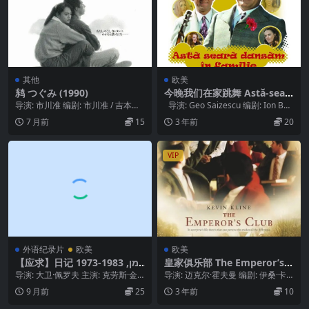
其他
欧美
鸫 つぐみ (1990)
今晚我们在家跳舞 Astă-sear
ă dansăm în familie‎ (1972)
导演: 市川准 编剧: 市川准 / 吉本芭
导演: Geo Saizescu 编剧: Ion Bai
娜娜 主演: 牧濑里穗 / 中岛朋子 ...
esu 主...
7 月前
15
3 年前
20
VIP
外语纪录片
欧美
欧美
【应求】日记 1973-1983 יומן,
皇家俱乐部 The Emperor’s C
1973-1983 (1983)
lub (2002)
导演: 大卫·佩罗夫 主演: 克劳斯·金
导演: 迈克尔·霍夫曼 编剧: 伊桑·卡
斯基 / 大卫·佩罗夫 类型: 纪录片 ...
宁 / 尼尔·托乌金 主演: 凯文·克莱...
9 月前
25
3 年前
10