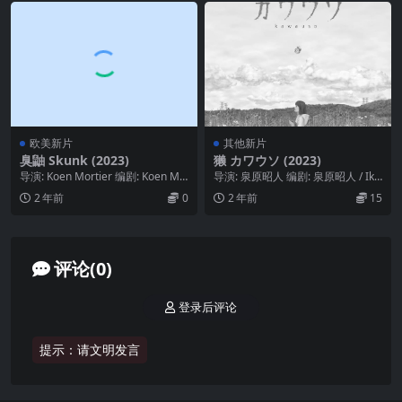
欧美新片
其他新片
臭鼬 Skunk (2023)
獭 カワウソ (2023)
导演: Koen Mortier 编剧: Koen Mo
导演: 泉原昭人 编剧: 泉原昭人 / Iku
rtier 主演: Th...
ko Mizokami 类型: 动...
2 年前
0
2 年前
15
评论(0)
登录后评论
提示：请文明发言