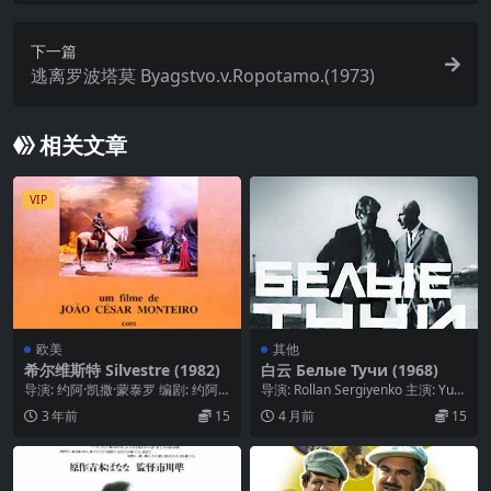
下一篇
逃离罗波塔莫 Byagstvo.v.Ropotamo.(1973)
相关文章
VIP
欧美
其他
希尔维斯特 Silvestre (1982)
白云 Белые Тучи (1968)
导演: 约阿·凯撒·蒙泰罗 编剧: 约阿·
导演: Rollan Sergiyenko 主演: Yuri
凯撒·蒙泰罗 / 玛丽亚·维利乌·达·...
y Dubrovin...
3 年前
15
4 月前
15