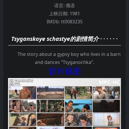
语言:
俄语
上映日期:
1981
IMDb:
tt0083235
Tsyganskoye schastye的剧情简介
· · · · · ·
The story about a gypsy boy who lives in a barn
and dances “Tsyganochka”.
影片截图