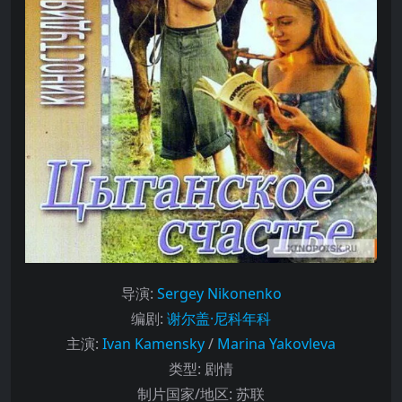
导演
:
Sergey Nikonenko
编剧
:
谢尔盖·尼科年科
主演
:
Ivan Kamensky
/
Marina Yakovleva
类型:
剧情
制片国家/地区:
苏联