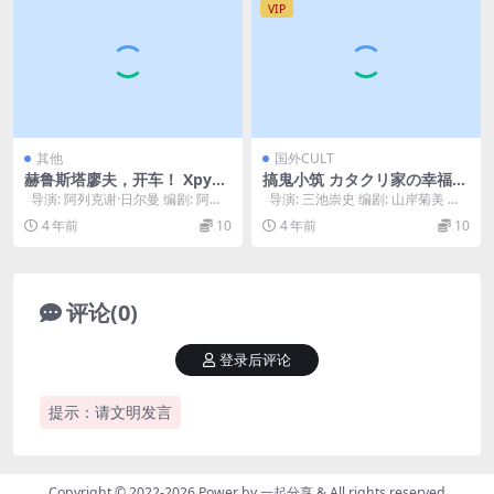
VIP
其他
国外CULT
赫鲁斯塔廖夫，开车！ Хруст
搞鬼小筑 カタクリ家の幸福
алёв, машину! (1998)
(2001)
导演: 阿列克谢·日尔曼 编剧: 阿列
导演: 三池崇史 编剧: 山岸菊美 主
克谢·日尔曼 / 约瑟夫·布...
演: 泽田研二 / 松坂庆子...
4 年前
10
4 年前
10
评论(0)
登录后评论
提示：请文明发言
Copyright © 2022-2026 Power by
一起分享
& All rights reserved