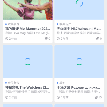
欧美新片
欧美新片
我的嬤嬤 Mo Mamma (202
无枷无主 Ni.Chaines.ni.Mait
3)
res.2024
导演: Eeva Mägi 编剧: Eeva Mägi
导演: 西蒙·穆塔伊 编剧: 西蒙·穆塔
主演: Helena L...
伊 主演: 卡米尔·科坦 / 伯努瓦·马...
2 年前
0
2 年前
0
欧美新片
其他
神秘窥视 The Watchers (202
干渴之泉 Родник для жаж
4)
дущих (1965)
导演: 伊莎娜·沙马兰 编剧: 伊莎娜·
导演: 尤里·伊利延科 编剧: 尤里·伊
沙马兰 主演: 达科塔·范宁 / 乔治娜...
利延科 主演: 季米特里·...
2 年前
4 年前
15