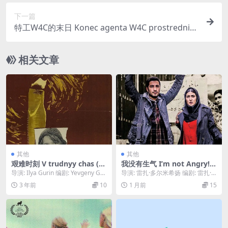
下一篇
特工W4C的末日 Konec agenta W4C prostrednict
vím psa pana Foustky (1967)
相关文章
其他
其他
艰难时刻 V trudnyy chas (19
我没有生气 I’m not Angry! 2
61)
014
导演: Ilya Gurin 编剧: Yevgeny Ga
导演: 雷扎·多尔米希扬 编剧: 雷扎·
brilovich 类...
多尔米希扬 主演: 巴兰·科萨里 / 纳...
3 年前
10
1 月前
15