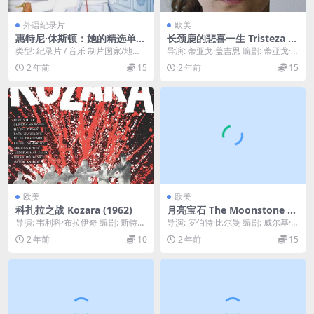
外语纪录片
欧美
惠特尼·休斯顿：她的精选单曲
长颈鹿的悲喜一生 Tristeza e
Whitney Houston: Her Gre
Alegria na Vida das Girafas
类型: 纪录片 / 音乐 制片国家/地
导演: 蒂亚戈·盖吉思 编剧: 蒂亚戈·
atest Hits 2000
(2019)
区: 英国 语言: 英语 IMDb: tt...
盖吉思 / Tiago Rodrigue...
2 年前
15
2 年前
15
欧美
欧美
科扎拉之战 Kozara (1962)
月亮宝石 The Moonstone (1
996)
导演: 韦利科·布拉伊奇 编剧: 斯特万
导演: 罗伯特·比尔曼 编剧: 威尔基·
·布拉伊奇 / 韦利科·布拉伊奇 / R...
柯林斯 / Kevin Elyot 主演...
2 年前
10
2 年前
15