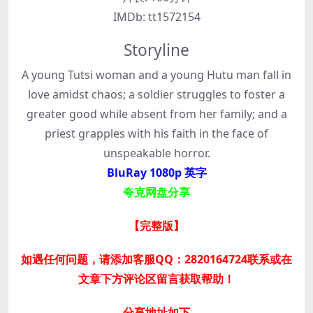
IMDb:
tt1572154
Storyline
A young Tutsi woman and a young Hutu man fall in
love amidst chaos; a soldier struggles to foster a
greater good while absent from her family; and a
priest grapples with his faith in the face of
unspeakable horror.
BluRay 1080p 英字
夸克网盘分享
【完整版】
如遇任何问题，请添加客服QQ：2820164724联系或在
文章下方评论区留言获取帮助！
分享地址如下