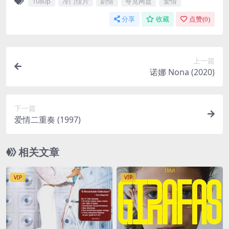
1080p
冷门佳片
剧情
夸克网盘
爱情
分享
收藏
点赞(
0
)
上一篇
诺娜 Nona (2020)
下一篇
爱情二重奏 (1997)
相关文章
VIP
VIP