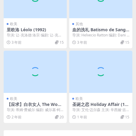
欧美
其他
里欧洛 Léolo (1992)
血的洗礼 Batismo de Sangu
e (2007)
导演: 让-克洛德·洛宗 编剧: 让-克洛
导演: Helvecio Ratton 编剧: Dani P
德·洛宗 主演: 吉尔伯特·思柯特 /...
atarra / H...
3 年前
15
3 年前
15
欧美
欧美
【应求】白衣女人 The Wom
圣诞之恋 Holiday Affair (19
an in White (1997)
96)
导演: 蒂姆·费威尔 编剧: 威尔基·柯
导演: 艾伦·迈尔森 主演: 辛西娅·吉
林斯 / 大卫·皮里 主演: 塔拉·菲茨...
布 / 大卫·詹姆斯·艾略特 / Cur...
2 年前
20
1 年前
15