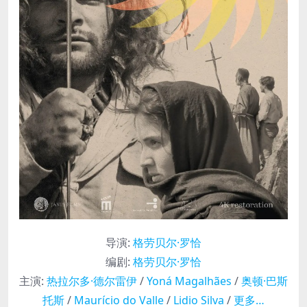
导演
:
格劳贝尔·罗恰
编剧
:
格劳贝尔·罗恰
主演
:
热拉尔多·德尔雷伊
/
Yoná Magalhães
/
奥顿·巴斯
托斯
/
Maurício do Valle
/
Lidio Silva
/
更多…