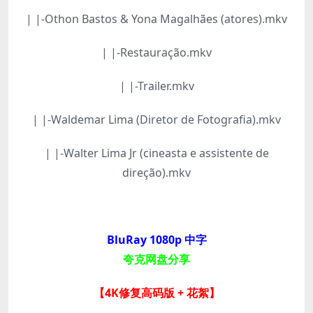
| |-Othon Bastos & Yona Magalhães (atores).mkv
| |-Restauração.mkv
| |-Trailer.mkv
| |-Waldemar Lima (Diretor de Fotografia).mkv
| |-Walter Lima Jr (cineasta e assistente de
direção).mkv
BluRay 1080p 中字
夸克网盘分享
【4K修复高码版 + 花絮】