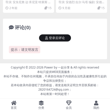
andeia (2024)
导演: 安东尼奥·达·库尼亚·特莱斯 编
导演: 安德烈·吉尔·马塔 编剧: 安德
剧: Carlos Frederico ...
烈·吉尔·马塔 主演: 伊娃·拉斯 / ...
2 年前
15
9 月前
15
评论(0)
登录后评论
提示：请文明发言
Copyright © 2022-2026 Power by
一起分享
& All rights reserved
本站只提供WEB页面服务；
本站不存储、不制作任何视频，不承担任何由于内容的合法性及健康性所引起的
争议和法律责任；
若本站收录内容侵犯了您的权益，请发送相关证明文件至联系邮箱：
2820164724@qq.com；
本站将第一时间处理！
首页
分类
会员
我的