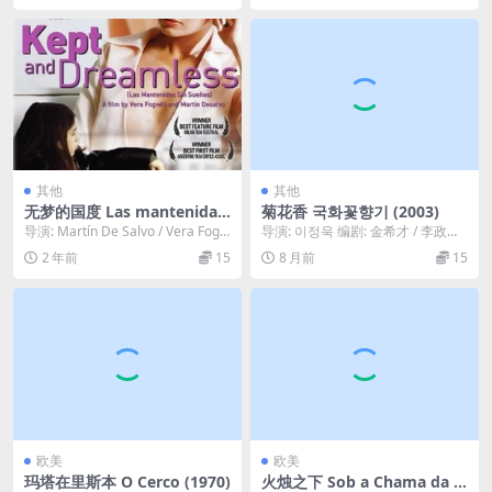
其他
其他
无梦的国度 Las mantenidas
菊花香 국화꽃향기 (2003)
sin sueños (2005)
导演: Martín De Salvo / Vera Fogw
导演: 이정욱 编剧: 金希才 / 李政旭
ill 主演: V...
主演: 张真英 / 朴海日 / 宋宣...
2 年前
15
8 月前
15
欧美
欧美
玛塔在里斯本 O Cerco (1970)
火烛之下 Sob a Chama da C