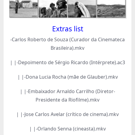
Extras list
-Carlos Roberto de Souza (Curador da Cinemateca
Brasileira).mkv
| |-Depoimento de Sérgio Ricardo (Intérprete).ac3
| |-Dona Lucia Rocha (mãe de Glauber).mkv
| |-Embaixador Arnaldo Carrilho (Diretor-
Presidente da Riofilme).mkv
| |-Jose Carlos Avelar (crítico de cinema).mkv
| |-Orlando Senna (cineasta).mkv