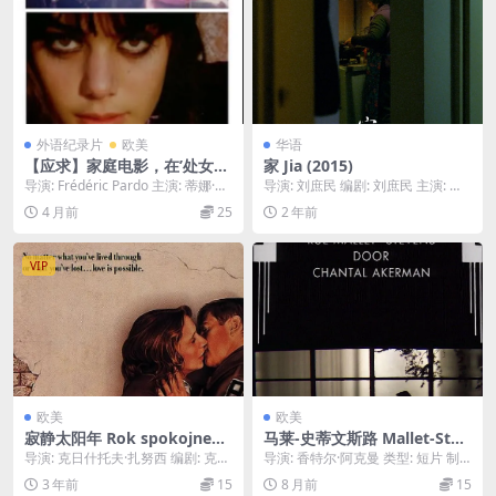
外语纪录片
欧美
华语
【应求】家庭电影，在’处女之
家 Jia (2015)
床’的片场 Home Movie, aut
导演: Frédéric Pardo 主演: 蒂娜·奥
导演: 刘庶民 编剧: 刘庶民 主演: 邓
our du ‘Lit de la Vierge’ (19
蒙特 / Pierre-R...
守芳 / 刘立杰 / 刘晓敏 / 蒋江...
4 月前
25
2 年前
68)
VIP
欧美
欧美
寂静太阳年 Rok spokojnego
马莱-史蒂文斯路 Mallet-Stev
słońca (1984)
ens (1986)
导演: 克日什托夫·扎努西 编剧: 克日
导演: 香特尔·阿克曼 类型: 短片 制
什托夫·扎努西 主演: 斯科特·威尔
片国家/地区: 法国 语言: 法语 片长...
3 年前
15
8 月前
15
森 ...