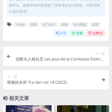
体平台。如若本站内容侵犯了原著者的合法权益，可联系我
们进行处理。
1080p
冒险
冷门佳片
剧情
夸克网盘
犯罪
分享
收藏
点赞(
0
)
上一篇
伯爵夫人格拉茨 Les jeux de la Comtesse Dolinge
n de Gratz (1980)
下一篇
璀璨的灰烬 Tro tàn rực rỡ (2022)
相关文章