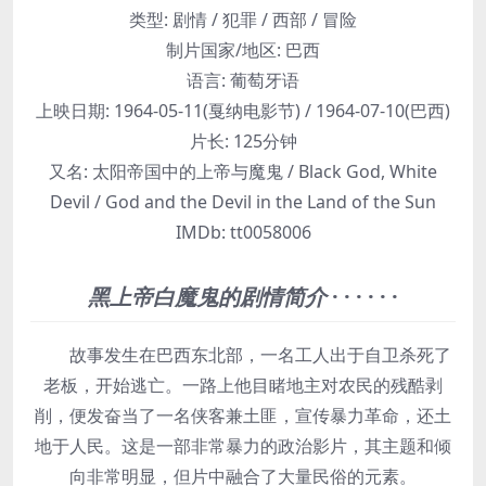
类型:
剧情 / 犯罪 / 西部 / 冒险
制片国家/地区:
巴西
语言:
葡萄牙语
上映日期:
1964-05-11(戛纳电影节) / 1964-07-10(巴西)
片长:
125分钟
又名:
太阳帝国中的上帝与魔鬼 / Black God, White
Devil / God and the Devil in the Land of the Sun
IMDb:
tt0058006
黑上帝白魔鬼的剧情简介
· · · · · ·
故事发生在巴西东北部，一名工人出于自卫杀死了
老板，开始逃亡。一路上他目睹地主对农民的残酷剥
削，便发奋当了一名侠客兼土匪，宣传暴力革命，还土
地于人民。这是一部非常暴力的政治影片，其主题和倾
向非常明显，但片中融合了大量民俗的元素。