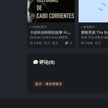
外语纪录片
欧美新片
卡波科连特斯的故事 Hist
赛艇男孩 The Boy
orias de Cabo Corrient
e Boat (2023)
Director: Jordi Esteva 剧情简介 ·
导演: 乔治·克鲁尼 编剧
es.2020
· · · · · ...
密斯 主演: 乔尔·埃哲顿 
2 年前
0
0
15
3 年前
0
评论(0)
提示：请文明发言