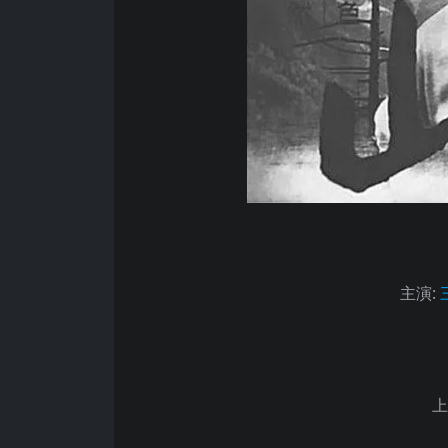
主演
:
上