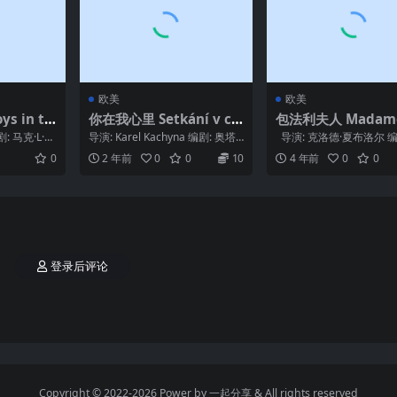
欧美
欧美
s in th
你在我心里 Setkání v ce
包法利夫人 Madame
rvenci (1980)
vary (1991)
: 马克·L·史
导演: Karel Kachyna 编剧: 奥塔·
导演: 克洛德·夏布洛尔 编
/ 卡勒姆...
霍夫曼 Ota Hofman ...
斯塔夫·福楼拜 / 克洛德·夏.
0
2 年前
0
0
10
4 年前
0
0
登录后评论
Copyright © 2022-2026 Power by
一起分享
& All rights reserved