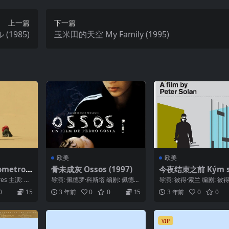
上一篇
下一篇
1985)
玉米田的天空 My Family (1995)
欧美
欧美
ometros
骨未成灰 Ossos (1997)
今夜结束之前 Kým s
ončí táto noc (196
res 主演: Ad
导演: 佩德罗·科斯塔 编剧: 佩德罗
导演: 彼得·索兰 编剧: 彼得
·科斯塔 主演: Vanda Duarte...
兰 / Tibor Vichta 主演: 亚..
0
15
3 年前
0
0
15
3 年前
0
0
VIP