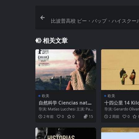
比波普高校 ビー・バップ・ハイスクール (
相关文章
欧美
欧美
自然科学 Ciencias natur
十四公里 14 Kil
ales (2014)
(2007)
导演: Matías Lucchesi 主演: Pau
导演: Gerardo Oliva
la Hertzog / ...
oum Moussa / ...
2 年前
0
0
15
2 周前
0