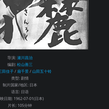
导演
:
瀬川昌治
编剧
:
松山善三
三田佳子
/
扇千景
/
山田五十铃
类型:
剧情
制片国家/地区:
日本
语言:
日语
映日期:
1962-07-01(日本)
片长:
105分钟