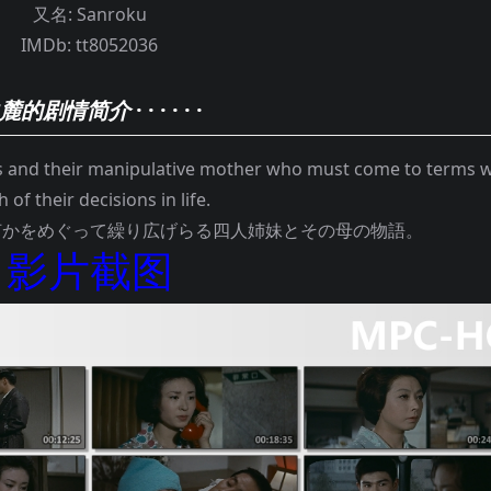
又名:
Sanroku
IMDb:
tt8052036
麓的剧情简介
· · · · · ·
s and their manipulative mother who must come to terms w
 of their decisions in life.
何かをめぐって繰り広げらる四人姉妹とその母の物語。
影片截图