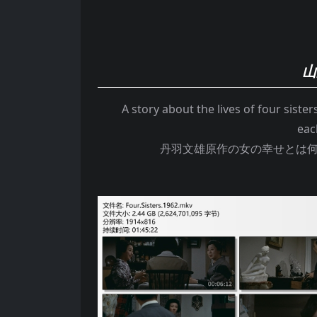
山
A story about the lives of four sister
each
丹羽文雄原作の女の幸せとは