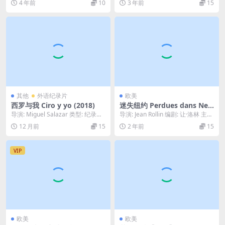
4 年前
10
3 年前
15
其他
外语纪录片
欧美
西罗与我 Ciro y yo (2018)
迷失纽约 Perdues dans New
York (1989)
导演: Miguel Salazar 类型: 纪录片
导演: Jean Rollin 编剧: 让·洛林 主
制片国家/地区: 哥伦比亚...
演: Adeline Abi...
12 月前
15
2 年前
15
VIP
欧美
欧美