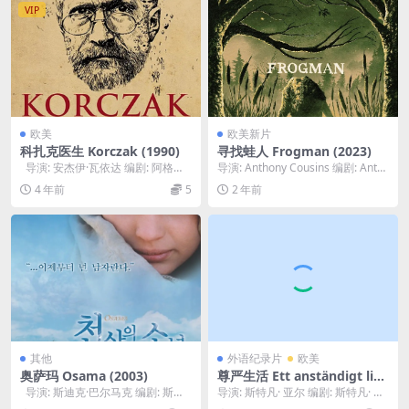
VIP
欧美
欧美新片
科扎克医生 Korczak (1990)
寻找蛙人 Frogman (2023)
导演: 安杰伊·瓦依达 编剧: 阿格涅
导演: Anthony Cousins 编剧: Anth
丝卡·霍兰 Agnieszk...
ony Cousins ...
4 年前
5
2 年前
其他
外语纪录片
欧美
奥萨玛 Osama (2003)
尊严生活 Ett anständigt liv
(1979)
导演: 斯迪克·巴尔马克 编剧: 斯迪
导演: 斯特凡· 亚尔 编剧: 斯特凡· 亚
克·巴尔马克 主演: Mar...
尔 主演: Kenneth R...