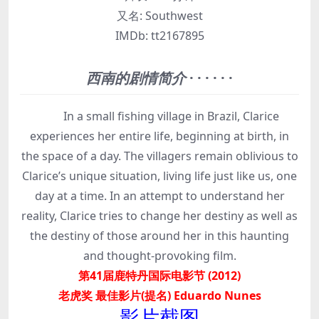
又名:
Southwest
IMDb:
tt2167895
西南的剧情简介
· · · · · ·
In a small fishing village in Brazil, Clarice
experiences her entire life, beginning at birth, in
the space of a day. The villagers remain oblivious to
Clarice’s unique situation, living life just like us, one
day at a time. In an attempt to understand her
reality, Clarice tries to change her destiny as well as
the destiny of those around her in this haunting
and thought-provoking film.
第41届鹿特丹国际电影节 (2012)
老虎奖 最佳影片(提名) Eduardo Nunes
影片截图