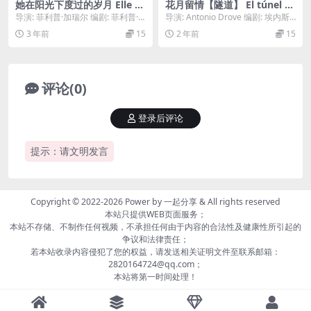
她在阳光下度过的岁月 Elle a
花月留情【隧道】 El túnel (1
passé tant d’heures sous le
988)
导演: 菲利普·加瑞尔 编剧: 菲利普·
导演: Antonio Drove 编剧: 埃内斯
s sunlights… (1985)
加瑞尔 主演: 米雷耶·佩里耶 / 贾克...
托·萨瓦托 / Carlos ...
3 年前
15
2 年前
15
评论(0)
登录后评论
提示：请文明发言
Copyright © 2022-2026 Power by
一起分享
& All rights reserved
本站只提供WEB页面服务；
本站不存储、不制作任何视频，不承担任何由于内容的合法性及健康性所引起的
争议和法律责任；
若本站收录内容侵犯了您的权益，请发送相关证明文件至联系邮箱：
2820164724@qq.com；
本站将第一时间处理！