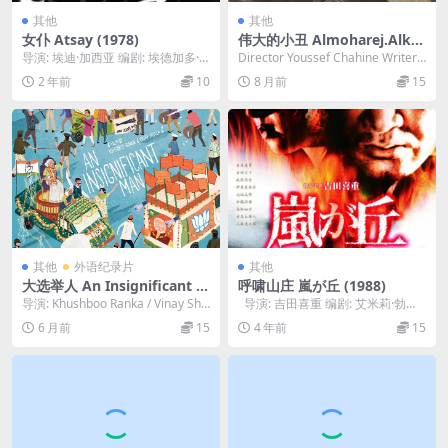
其他
其他
女仆 Atsay (1978)
伟大的小丑 Almoharej.Alka
bir.1952
导演: 埃迪·加西亚 编剧: 埃德加多·
Director Youssef Chahine Writers
雷耶斯 主演: 诺拉·阿诺尔 / Arm...
Youssef...
2 年前
10
8 月前
15
其他
外语纪录片
其他
大选举人 An Insignificant M
呼啸山庄 嵐が丘 (1988)
an (2016)
导演: Khushboo Ranka / Vinay Shu
导演: 吉田喜重 编剧: 艾米莉·勃朗
kla 编剧: Kh...
特 / 吉田喜重 主演: 松...
6 月前
15
4 年前
15