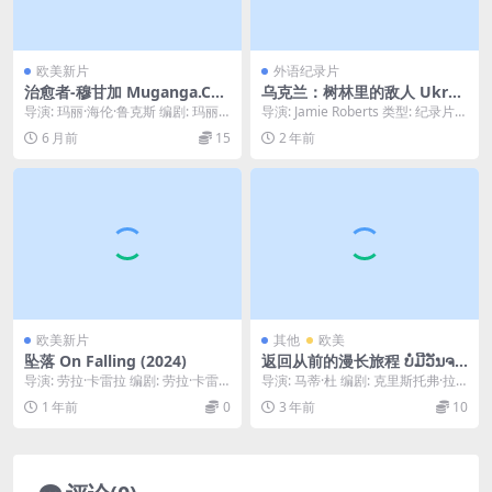
欧美新片
外语纪录片
治愈者-穆甘加 Muganga.Cel
乌克兰：树林里的敌人 Ukrai
ui.qui.soigne.2025
ne: Enemy in the Woods (2
导演: 玛丽·海伦·鲁克斯 编剧: 玛丽·
导演: Jamie Roberts 类型: 纪录片
024)
海伦·鲁克斯 / Jean-René ...
制片国家/地区: 英国 语言...
6 月前
15
2 年前
欧美新片
其他
欧美
坠落 On Falling (2024)
返回从前的漫长旅程 ບໍ່ມີວັນຈາ
ກ (2019)
导演: 劳拉·卡雷拉 编剧: 劳拉·卡雷
导演: 马蒂·杜 编剧: 克里斯托弗·拉
拉 主演: Joana Santos /...
森 主演: 扬纳沃提·尚塔隆希 / 波·...
1 年前
0
3 年前
10