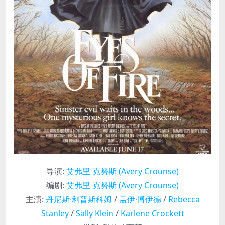
导演
:
艾弗里 克努斯 (Avery Crounse)
编剧
:
艾弗里 克努斯 (Avery Crounse)
主演
:
丹尼斯·利普斯科姆
/
盖伊·博伊德
/
Rebecca
Stanley
/
Sally Klein
/
Karlene Crockett