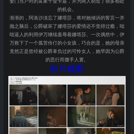
娶门当户对的富家千金卡嘉，并为两人制造了很多相处
的机会。
渐渐的，阿洛沙淡忘了娜塔莎，将对她倾诉的誓言一并
抛之脑后，公爵破坏了娜塔莎的爱情还不觉得过瘾，咄
咄逼人的利用伊万继续羞辱着娜塔莎。一次偶然中，伊
万救下了一个孤苦伶仃的小女孩，巧合的是，她的母亲
竟然正是曾经被公爵辜负过的可怜女人，她早因为公爵
的恶行而撒手人寰。
影片截图