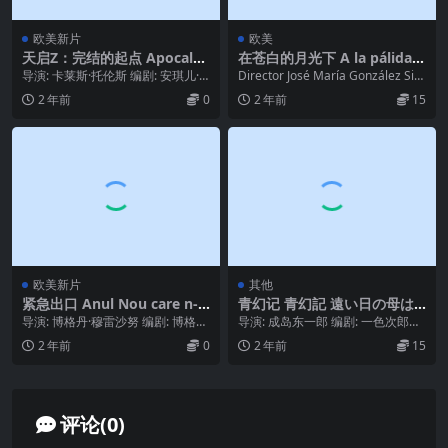
欧美新片
欧美
天启Z：完结的起点 Apocalyp
在苍白的月光下 A la pálida l
se Z: El principio del fin (20
uz de la luna.1985
导演: 卡莱斯·托伦斯 编剧: 安琪儿·
Director José María González Sin
24)
阿古多 主演: 贝塔·巴斯克斯 / 伊里...
de Write...
2 年前
0
2 年前
15
欧美新片
其他
紧急出口 Anul Nou care n-a
青幻记 青幻記 遠い日の母は
fost (2024)
美しく (1973)
导演: 博格丹·穆雷沙努 编剧: 博格丹
导演: 成岛东一郎 编剧: 一色次郎
·穆雷沙努 主演: 艾德里安·凡希加 /...
（原作） / 平岩弓枝 / 成島東一
2 年前
0
2 年前
15
郎 / ...
评论(0)