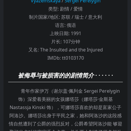
Vyazemskaya
/
Sergei Perelygin
类型:
剧情 / 爱情
制片国家/地区:
苏联 / 瑞士 / 意大利
语言:
俄语
上映日期:
1991
片长:
107分钟
又名:
The Insulted and the Injured
IMDb:
tt0103170
被侮辱与被损害的的剧情简介
· · · · · ·
青年作家伊万（谢尔盖·佩列金 Sergei Perelygin
饰）深爱着美丽的女孩娜塔莎（娜塔莎·金斯基
Nastassja Kinski 饰），可娜塔莎喜欢的却是富家公子
阿洛沙。娜塔莎出身于平民之家，她和阿洛沙的这段感
情自然遭到了公爵的强烈反对，公爵希望阿洛沙能 够迎