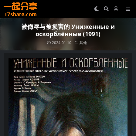
被侮辱与被损害的 Униженные и
оскорблённые (1991)
2024-01-10
其他