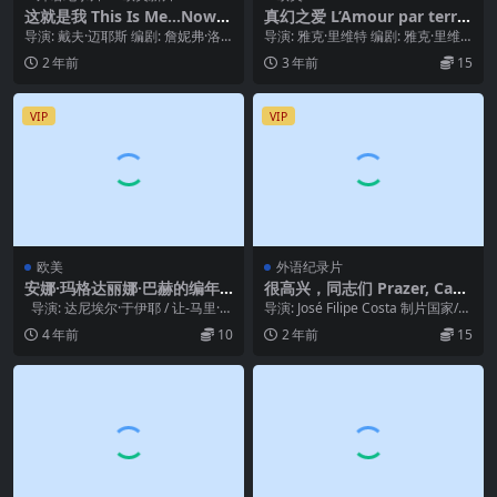
这就是我 This Is Me…Now
真幻之爱 L’Amour par terre
(2024)
(1984)
导演: 戴夫·迈耶斯 编剧: 詹妮弗·洛
导演: 雅克·里维特 编剧: 雅克·里维
佩兹 / Matt Walton 主演:...
特 / 玛丽卢·帕罗利尼 / 帕斯卡尔·...
2 年前
3 年前
15
VIP
VIP
欧美
外语纪录片
安娜·玛格达丽娜·巴赫的编年
很高兴，同志们 Prazer, Cam
史 Chronik der Anna Magd
aradas! (2019)
导演: 达尼埃尔·于伊耶 / 让-马里·斯
导演: José Filipe Costa 制片国家/地
alena Bach (1968)
特劳布 编剧: 达尼埃尔...
区: 葡萄牙 上映日期:...
4 年前
10
2 年前
15