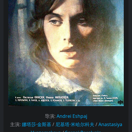
导演
:
Andrei Eshpaj
主演
:
娜塔莎·金斯基
/
尼基塔·米哈尔科夫
/
Anastasiya