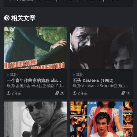
(1997)
相关文章
其他
其他
一个青年作曲家的旅程 ახალგ
石头 Камень (1992)
აზრდა კომპოზიტორის მოგზ
导演: 吉奥尔吉·申格拉亚 编剧: Erlo
导演: Aleksandr Sokurov亚历山大·
აურობა (1985)
m Akhvlediani / Ot...
索科洛夫 主演: Pyotr...
2 年前
20
2 年前
10
VIP