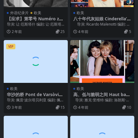
外语纪录片
欧美
欧美
【应求】第零号 Numéro zér
八十年代灰姑娘 Cinderella’8
o (1971)
0 (1984)
导演: 让·厄斯塔什 编剧: 让·厄斯塔
导演: Ricardo Malenotti 编剧: ...
什 主演: Boris Eustache...
2 年前
25
4 年前
5
VIP
欧美
欧美
华沙的桥 Pont de Varsòvia
高、低与脆弱之间 Haut bas f
(1990)
ragile (1995)
导演: 佩雷·波尔塔贝利亚 编剧: 佩雷
导演: 雅克·里维特 编剧: 洛朗斯·科
·波尔塔贝利亚 主演: 卡梅·埃利亚
特 / 玛丽安娜·德尼库尔...
3 年前
15
4 年前
10
斯 ...