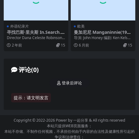
外语纪录片
欧美
寻找巴斯·里夫斯 In.Search.o
曼加尼尼 Manganinnie(198
f.Bass.Reeves.2024
0)
Director Dana Celeste Robinson
导演: John Honey 编剧: Ken Kelso
Writer Da...
类型: 剧情 制片国家...
2 年前
15
6 月前
15
评论(0)
登录后评论
提示：请文明发言
Copyright © 2022-2026 Power by
一起分享
& All rights reserved
本站只提供WEB页面服务；
本站不存储、不制作任何视频，不承担任何由于内容的合法性及健康性所引起的
争议和法律责任；