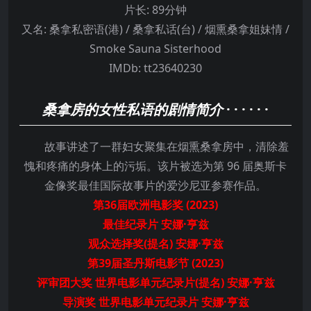
片长:
89分钟
又名:
桑拿私密语(港) / 桑拿私话(台) / 烟熏桑拿姐妹情 /
Smoke Sauna Sisterhood
IMDb:
tt23640230
桑拿房的女性私语的剧情简介
· · · · · ·
故事讲述了一群妇女聚集在烟熏桑拿房中，清除羞
愧和疼痛的身体上的污垢。该片被选为第 96 届奥斯卡
金像奖最佳国际故事片的爱沙尼亚参赛作品。
第36届欧洲电影奖 (2023)
最佳纪录片 安娜·亨兹
观众选择奖(提名) 安娜·亨兹
第39届圣丹斯电影节 (2023)
评审团大奖 世界电影单元纪录片(提名) 安娜·亨兹
导演奖 世界电影单元纪录片 安娜·亨兹