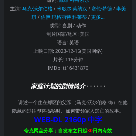
编剧
:
戴维·科格索尔
主演
:
马克·沃尔伯格
/
米歇尔·莫纳汉
/
塞伦·希德
/
李美
琪
/
佐伊·玛格丽特·科莱蒂
/
更多…
类型:
喜剧 / 动作
制片国家/地区:
美国
语言:
英语
上映日期:
2023-12-15(美国网络)
片长:
118分钟
IMDb:
tt16431870
家庭计划的剧情简介
· · · · · ·
讲述一个住在郊区的父亲（马克·沃尔伯格 饰）在他
隐藏的过往即将揭秘时、如何带领家人逃亡的故事。
WEB-DL
2160p
中字
夸克网盘分享；自发布之日起
30
日内有效