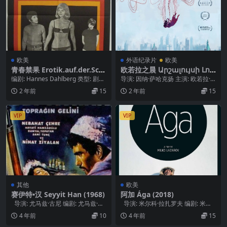
欧美
外语纪录片
欧美
青春禁果 Erotik.auf.der.Sch
欧若拉之晨 Արշալույսի Լու
ulbank.1968
սաբացը (2022)
编剧: Hannes Dahlberg 类型: 剧
导演: 因纳·萨哈克扬 主演: 欧若拉·
情 / 喜剧 制片国家/地区:...
马蒂根妮恩 类型: 动画 / 纪录片 制...
2 年前
15
2 年前
15
VIP
VIP
其他
欧美
赛伊特•汉 Seyyit Han (1968)
阿加 Ága (2018)
导演: 尤马兹·古尼 编剧: 尤马兹·古
导演: 米尔科·拉扎罗夫 编剧: 米尔
尼 类型: 剧情 / 西部...
科·拉扎罗夫 / 西米恩·文...
4 年前
10
4 年前
15