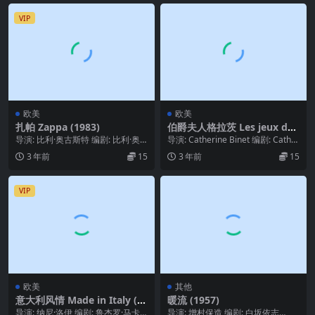
VIP
欧美
欧美
扎帕 Zappa (1983)
伯爵夫人格拉茨 Les jeux de l
a Comtesse Dolingen de Gr
导演: 比利·奥古斯特 编剧: 比利·奥
导演: Catherine Binet 编剧: Cather
atz (1980)
古斯特 / Bjarne Reuter ...
ine Binet ...
3 年前
15
3 年前
15
VIP
欧美
其他
意大利风情 Made in Italy (1
暖流 (1957)
965)
导演: 纳尼·洛伊 编剧: 鲁杰罗·马卡
导演: 增村保造 编剧: 白坂依志