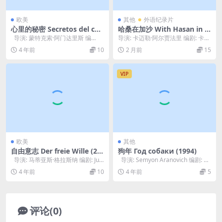
欧美
其他
外语纪录片
心里的秘密 Secretos del cor
哈桑在加沙 With Hasan in G
azón (1997)
aza (2025)
导演: 蒙特克索·阿门达里斯 编
导演: 卡迈勒·阿尔贾法里 编剧: 卡迈
剧: 蒙特克索·阿门达里斯 主演:...
勒·阿尔贾法里 类型: 纪录片 制片国
4 年前
10
2 月前
15
家...
VIP
欧美
其他
自由意志 Der freie Wille (20
狗年 Год собаки (1994)
06)
导演: 马蒂亚斯·格拉斯纳 编剧: Judi
导演: Semyon Aranovich 编剧: Al
th Angerbau...
bina S...
4 年前
10
4 年前
5
评论(0)