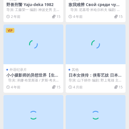
野兽刑警 Yaju-deka 1982
敌我难辨 Свой среди чужи
х, чужой среди своих (19
导演: 工藤荣一 编剧: 神波史男 主
导演: 尼基塔·米哈尔科夫 编剧: 尼
74)
演: 绪形拳 / 小林薫 / いしだあゆ
基塔·米哈尔科夫 主演: 尼...
2 年前
15
4 年前
15
み...
VIP
外语纪录片
其他
小小摄影师的异想世界【生于
日本女侠传：侠客艺妓 日本女
妓院】Born.Into.Brothels.C
侠伝 侠客芸者 (1969)
导演: 泽娜·布里斯基 / 罗斯·考夫曼
导演: 山下耕作 编剧: 野上竜雄 主
alcuttas.Red.Light.Kids.200
编剧: 泽娜·布里斯基 ...
演: 藤純子 / 高倉健 / 若山富三郎 ...
4 年前
15
4 月前
15
4