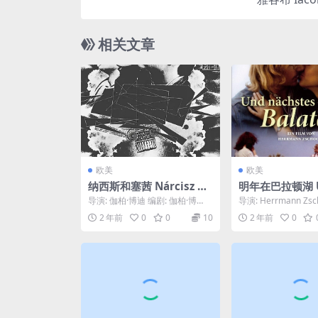
相关文章
欧美
欧美
纳西斯和塞茜 Nárcisz és
明年在巴拉顿湖 U
Psyché (1980)
hstes Jahr am 
导演: 伽柏·博迪 编剧: 伽柏·博
导演: Herrmann Zsc
(1980)
迪 / 威廉·乔普拉尔 主演: 帕德里
演: Gudrun Ritter ...
2 年前
0
0
10
2 年前
0
西亚·...