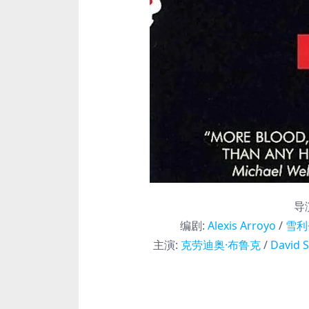
导
编剧
:
Alexis Arroyo
/
雪利
主演
:
克劳迪奥·布鲁克
/
David S