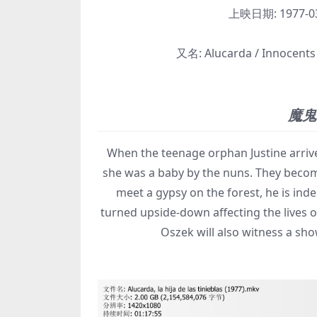
上映日期:
1977-
又名:
Alucarda / Innocents f
魔鬼
When the teenage orphan Justine arrive
she was a baby by the nuns. They becom
meet a gypsy on the forest, he is in
turned upside-down affecting the lives of
Oszek will also witness a sh