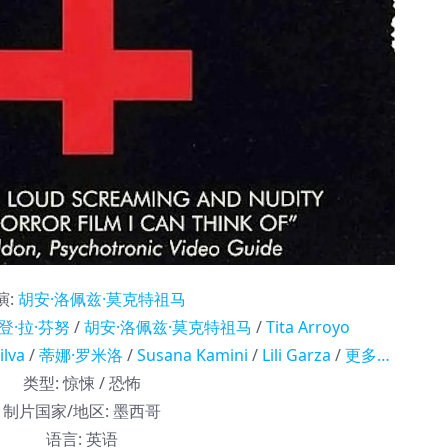
演
:
胡安·洛佩兹·莫克特祖马
登·拉·芬努
/
胡安·洛佩兹·莫克特祖马
/
Tita Arroyo
ilva
/
蒂娜·罗米洛
/
Susana Kamini
/
Lili Garza
/
更多…
类型:
惊悚 / 恐怖
制片国家/地区:
墨西哥
语言:
英语