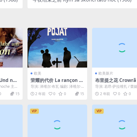
欧美
欧美新片
nd näc
荣耀的代价 La rançon d
布里提之花 Crowrã 
Balaton
e la gloire (2014)
3)
hoche 主
导演: 泽维尔·布瓦 编剧: 泽维尔·
导演: 若昂·萨拉维扎 / 蕾妮
布瓦 / 艾蒂安·科马尔 / 玛丽-朱莉
梅索拉 编剧: 若昂·萨拉维扎
0
15
2 年前
0
0
15
2 年前
0
0
·...
妮...
VIP
VIP