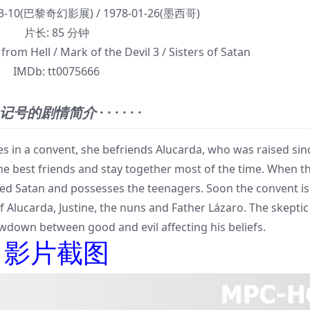
03-10(巴黎奇幻影展) / 1978-01-26(墨西哥)
片长:
85 分钟
rom Hell / Mark of the Devil 3 / Sisters of Satan
IMDb:
tt0075666
记号的剧情简介
· · · · · ·
s in a convent, she befriends Alucarda, who was raised sin
e best friends and stay together most of the time. When t
deed Satan and possesses the teenagers. Soon the convent is
 Alucarda, Justine, the nuns and Father Lázaro. The skeptic 
owdown between good and evil affecting his beliefs.
影片截图