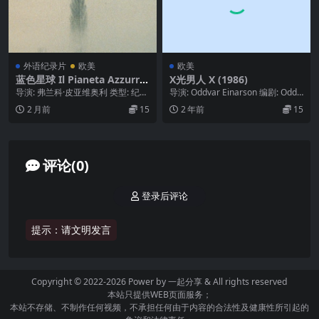
外语纪录片
欧美
欧美
蓝色星球 Il Pianeta Azzurro
X光男人 X (1986)
(1982)
导演: 弗兰科·皮亚维奥利 类型: 纪录
导演: Oddvar Einarson 编剧: Oddv
片 制片国家/地区: 意大利 语言: 意...
ar Einarson ...
2 月前
15
2 年前
15
评论(0)
登录后评论
提示：请文明发言
Copyright © 2022-2026 Power by
一起分享
& All rights reserved
本站只提供WEB页面服务；
本站不存储、不制作任何视频，不承担任何由于内容的合法性及健康性所引起的