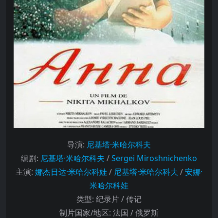
导演
:
尼基塔·米哈尔科夫
编剧
:
尼基塔·米哈尔科夫
/
Sergei Miroshnichenko
主演
:
娜杰日达·米哈尔科娃
/
尼基塔·米哈尔科夫
/
安娜·
米哈尔科娃
类型:
纪录片 / 传记
制片国家/地区:
法国 / 俄罗斯