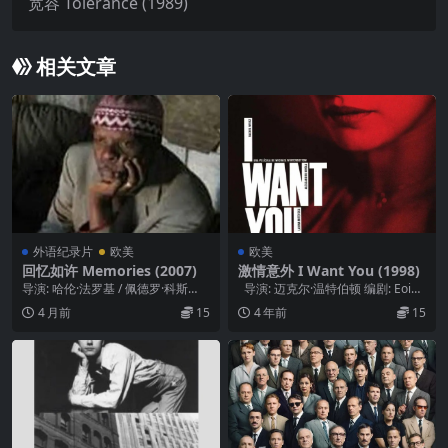
宽容 Tolérance (1989)
相关文章
外语纪录片
欧美
欧美
回忆如许 Memories (2007)
激情意外 I Want You (1998)
导演: 哈伦·法罗基 / 佩德罗·科斯
导演: 迈克尔·温特伯顿 编剧: Eoin
塔 / 尤金·格林 制片国家/地区: 韩
McNamee 主演:...
4 月前
15
4 年前
15
国...