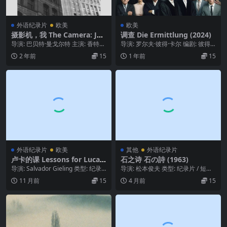
外语纪录片
欧美
欧美
摄影机，我 The Camera: Je,
调查 Die Ermittlung (2024)
La Camera: I (1977)
导演: 巴贝特·曼戈尔特 主演: 香特尔
导演: 罗尔夫·彼得·卡尔 编剧: 彼得·
·阿克曼 / 伊冯·雷奈尔 / Amy ...
魏斯 主演: 赖纳·博克 / 克雷蒙斯...
2 年前
15
1 年前
15
外语纪录片
欧美
其他
外语纪录片
卢卡的课 Lessons for Luca
石之诗 石の詩 (1963)
(2021)
导演: Salvador Gieling 类型: 纪录
导演: 松本俊夫 类型: 纪录片 / 短片
片 制片国家/地区: 荷兰...
制片国家/地区: 日本 语言: 日语...
11 月前
15
4 月前
15