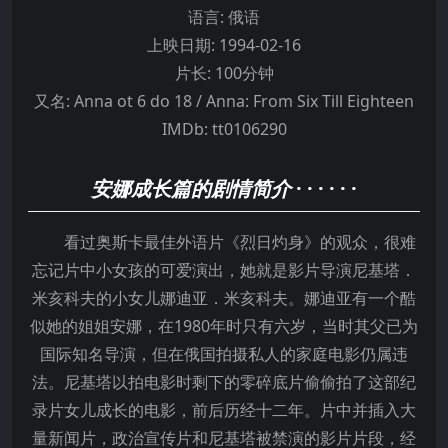
语言:
俄语
上映日期:
1994-02-16
片长:
100分钟
又名:
Anna ot 6 do 18 / Anna: From Six Till Eighteen
IMDb:
tt0106290
安娜成长篇的剧情简介
· · · · · ·
看过奥斯卡最佳外语片《烈日灼身》的观众，很难
忘记片中小女孩的可爱演出，她就是影片导演尼基塔．
米亥科夫的小女儿娜迪亚．米亥科夫。娜迪亚有一个酷
似她的姐姐安娜，在1980年时只有六岁，当时其父已为
国际知名导演，但在俄国拍摄私人的家庭电影仍属违
法。尼基塔以拍电影时剩下的零碎底片偷偷拍了这部纪
录片女儿成长的电影，前后历经十二年。片中并插入大
量新闻片，政治宣传片和尼基塔被禁演的影片片段，经