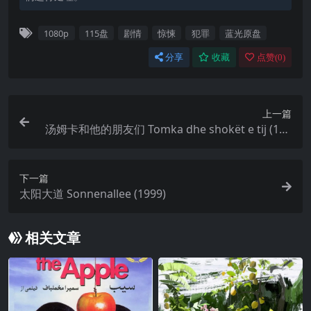
1080p
115盘
剧情
惊悚
犯罪
蓝光原盘
分享
收藏
点赞(
0
)
上一篇
汤姆卡和他的朋友们 Tomka dhe shokët e tij (197
7)
下一篇
太阳大道 Sonnenallee (1999)
相关文章