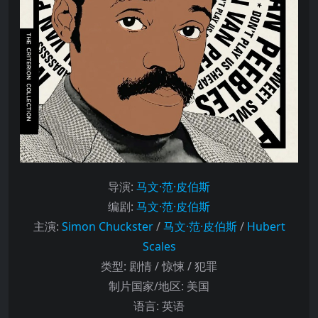
导演
:
马文·范·皮伯斯
编剧
:
马文·范·皮伯斯
主演
:
Simon Chuckster
/
马文·范·皮伯斯
/
Hubert
Scales
类型:
剧情 / 惊悚 / 犯罪
制片国家/地区:
美国
语言:
英语