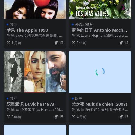
其他
外语纪录片
苹果 The Apple 1998
蓝色的日子 Antonio Machad
o. Los días azules (2020)
导演: 莎米拉·玛克玛尔巴夫 编剧: 莫
导演: Laura Hojman 编剧: Laura H
森·马克马尔巴夫 主演: Massoum...
ojman 主演: Pe...
1 月前
15
2 年前
15
其他
欧美
双重意识 Duvidha (1973)
犬之夜 Nuit de chien (2008)
导演: 马尼·考尔 主演: Hardan / Ma
导演: 沃纳·施罗特 编剧: 胡安·卡洛
nohar Lalas / R...
斯·奥内蒂 / 沃纳·施罗特 主演: 帕...
3 年前
15
4 月前
15