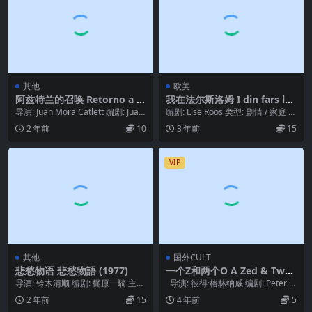
其他
欧美
阿兹特兰的召唤 Retorno a A
我在法尔斯洛姆 I din fars lo
ztlán (1991)
mme(1973)
导演: Juan Mora Catlett 编剧: Juan
编剧: Lise Roos 类型: 剧情 / 家庭 制
Mora Catl...
片国家/地区: 丹麦 语言...
2 年前
10
3 年前
15
VIP
其他
国外CULT
悲愁物语 悲愁物語 (1977)
一个Z和两个O A Zed & Two
Noughts (1985)
导演: 铃木清顺 编剧: 梶原一騎 主
导演: 彼得·格林纳威 编剧: Peter G
演: 江波杏子 / 原田芳雄 / 冈田真
reenaway 主...
2 年前
15
4 年前
5
澄...