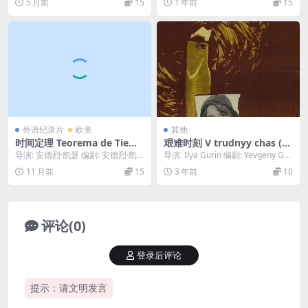
5 月前
15
1 年前
15
外语纪录片
欧美
其他
时间定理 Teorema de Tiemp
艰难时刻 V trudnyy chas (19
o (2022)
61)
导演: 安德烈·凯瑟 编剧: 安德烈·凯
导演: Ilya Gurin 编剧: Yevgeny Ga
瑟 主演: Farid Escalant...
brilovich 类...
11 月前
15
3 年前
10
评论(0)
登录后评论
提示：请文明发言