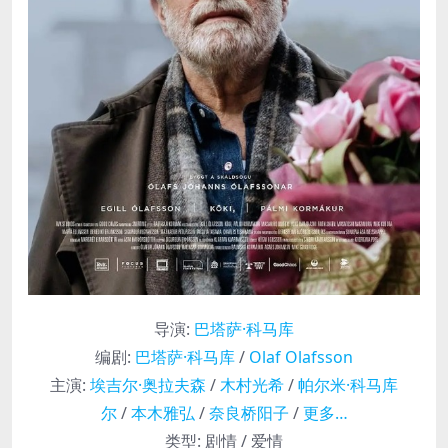
导演
:
巴塔萨·科马库
编剧
:
巴塔萨·科马库
/
Olaf Olafsson
主演
:
埃吉尔·奥拉夫森
/
木村光希
/
帕尔米·科马库
尔
/
本木雅弘
/
奈良桥阳子
/
更多…
类型:
剧情 / 爱情