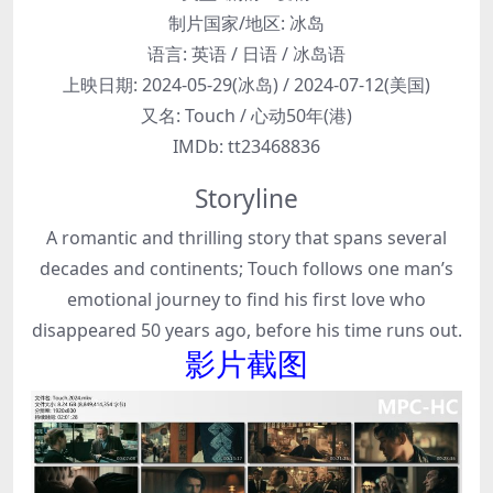
制片国家/地区:
冰岛
语言:
英语 / 日语 / 冰岛语
上映日期:
2024-05-29(冰岛) / 2024-07-12(美国)
又名:
Touch / 心动50年(港)
IMDb:
tt23468836
Storyline
A romantic and thrilling story that spans several
decades and continents; Touch follows one man’s
emotional journey to find his first love who
disappeared 50 years ago, before his time runs out.
影片截图