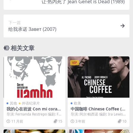
让·热内死了 Jean Genet is Dead (1989)
下一篇
给我承诺 Завет (2007)
相关文章
VIP
其他
外语纪录片
欧美
我的心在岩波 Con mi corazó
中国咖啡 Chinese Coffee (20
n en Yambo (2011)
00)
导演: Fernanda Restrepo 编剧: Fer
导演: 阿尔·帕西诺 编剧: Ira Lewis
nanda Restr...
主演: 阿尔·帕西诺 / 杰里...
11 月前
15
3 年前
10