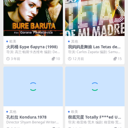
欧美
其他
火药桶 Буре барута (1998)
我妈妈是舞娘 Las Tetas de
mi Madre (2015)
导演: 高兰·帕斯卡杰维奇 编剧: Deja
导演: Carlos Zapata 编剧: Samuel
n Dukovski / 高兰·帕斯...
Pinazo 主演: ...
3 年前
10
12 月前
15
其他
欧美
孔杜拉 Kondura.1978
彻底完蛋 Totally F***ed Up
(1993)
Director Shyam Benegal Writers
导演: 格雷格·荒木 编剧: 格雷格·荒
ArudraGir...
木 主演: James Duval / ...