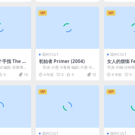
VIP
VIP
国外CULT
国外CULT
手指 The 5,
初始者 Primer (2004)
女人的烦恼 Fem
f Dr. T. (195
e (1974)
and 编剧: 苏斯博
导演: 什恩·卡鲁斯 编剧: 什恩·卡鲁
导演: 约翰·沃特斯
斯 主演: ...
主演: 迪韦恩 / 大卫
0
10
4 年前
0
0
10
4 年前
0
VIP
VIP
国外CULT
国外CULT