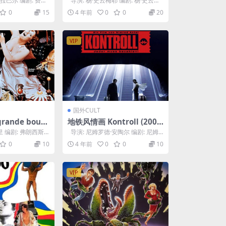
阿拉巴尔 编剧: 费尔
导演: 杨·史云梅耶 编剧: 杨·史云梅
dine L...
耶 主演: Petr Me...
0
15
4 年前
0
0
20
VIP
国外CULT
rande bouff
地铁风情画 Kontroll (200
3)
 编剧: 弗朗西斯·
导演: 尼姆罗德·安陶尔 编剧: 尼姆
雷里...
罗德·安陶尔 / 吉姆·阿德...
0
10
4 年前
0
0
10
VIP