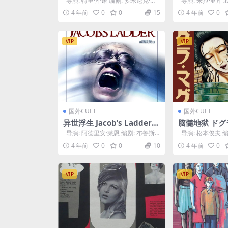
导演: 特里·泽诺 编剧: 多米尼克·加
导演: 朱拉·亚库比
veta (1997)
尔尼 / John Kup...
亚库比斯克 主演: 迪娜
4 年前
0
0
15
4 年前
0
VIP
VIP
国外CULT
国外CULT
异世浮生 Jacob’s Ladder
脑髓地狱 ドグ
(1990)
988)
导演: 阿德里安·莱恩 编剧: 布鲁斯·
导演: 松本俊夫 编
乔尔·鲁宾 主演: 蒂姆·...
和屋竺 主演: 松田洋
4 年前
0
0
10
4 年前
0
VIP
VIP