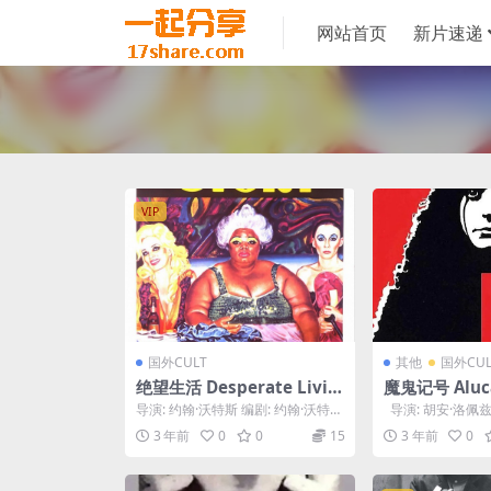
网站首页
新片速递
VIP
国外CULT
其他
国外CUL
绝望生活 Desperate Livin
魔鬼记号 Alucar
g (1977)
de las tinieb
导演: 约翰·沃特斯 编剧: 约翰·沃特斯
导演: 胡安·洛佩
主演: 伊迪丝·梅西 / Mink ...
剧: Alexis Arroy...
3 年前
0
0
15
3 年前
0