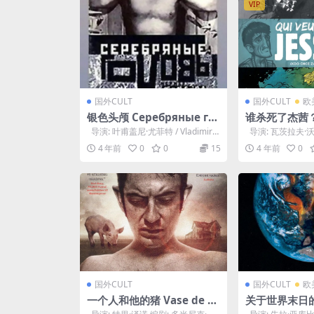
VIP
国外CULT
国外CULT
欧
银色头颅 Серебряные го
谁杀死了杰茜？ K
ловы (1998)
abít Jessii? (
导演: 叶甫盖尼·尤菲特 / Vladimir
导演: 瓦茨拉夫·沃
Maslov 编剧...
洛什·马措乌雷克 / 
4 年前
0
0
15
4 年前
0
国外CULT
国外CULT
欧
一个人和他的猪 Vase de n
关于世界末日
oces (1974)
Nejasná zprá