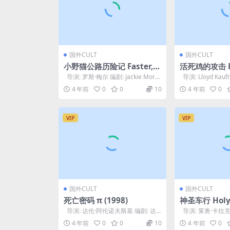
国外CULT
国外CULT
小野猫公路历险记 Faster, P
活死鸡的攻击 Po
ussycat! Kill! Kill! (1965)
t: Night of 
导演: 罗斯·梅尔 编剧: Jackie Mora
导演: Lloyd Kauf
ead (2006)
n / 罗斯·梅...
Bova...
4 年前
0
0
10
4 年前
0
VIP
VIP
国外CULT
国外CULT
死亡密码 π (1998)
神圣车行 Holy 
12)
导演: 达伦·阿伦诺夫斯基 编剧: 达
导演: 莱奥·卡拉克
伦·阿伦诺夫斯基 / 肖恩·...
拉克斯 主演: 德尼·拉
4 年前
0
0
10
4 年前
0