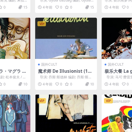
斯克 编剧: 朱拉·
导演: Gyula Gazdag 编剧: Gyula
导演: 费尔南多·
·...
Gazdag...
南多·阿拉巴尔 / Clau
0
15
4 年前
0
0
15
4 年前
0
VIP
国外CULT
国外CULT
ラ・マグラ (1
魔术师 De Illusionist (198
极乐大餐 La g
4)
e (1973)
剧: 松本俊夫 / 大
导演: 乔斯·斯德林 编剧: 乔斯·斯德
导演: 马可·费雷里
治...
林 / Freek de ...
布朗什 / 马尔科·费
0
10
4 年前
0
0
10
4 年前
0
VIP
VIP