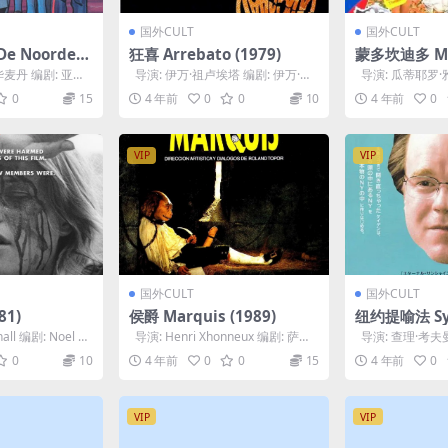
国外CULT
国外CULT
 Noorderl
狂喜 Arrebato (1979)
蒙多坎迪多 Mo
o (1975)
华麦丹 编剧: 亚历
导演: 伊万·祖卢埃塔 编剧: 伊万·祖
导演: 瓜蒂耶罗·雅克
...
卢埃塔 主演: 欧塞维奥·...
Prosperi 编...
0
15
4 年前
0
0
10
4 年前
0
VIP
VIP
国外CULT
国外CULT
81)
侯爵 Marquis (1989)
纽约提喻法 Syn
ew York (20
all 编剧: Noel M
导演: Henri Xhonneux 编剧: 萨德
导演: 查理·考夫曼
侯爵 / 洛朗·...
曼 主演: 菲利普·塞默
0
10
4 年前
0
0
15
4 年前
0
VIP
VIP