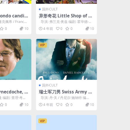
国外CULT
ndo candid
异形奇花 Little Shop of H
orrors (1986)
佩蒂 / Franco
导演: 弗兰克·奥兹 编剧: 霍华德·阿
什曼 主演: 里克·莫拉尼...
0
10
4 年前
0
0
10
VIP
国外CULT
ecdoche, N
瑞士军刀男 Swiss Army M
08)
an (2016)
 编剧: 查理·考夫
导演: 丹·关 / 丹尼尔·施纳特 编
·...
剧: 丹·关 / 丹尼尔·施...
0
10
4 年前
0
0
10
VIP