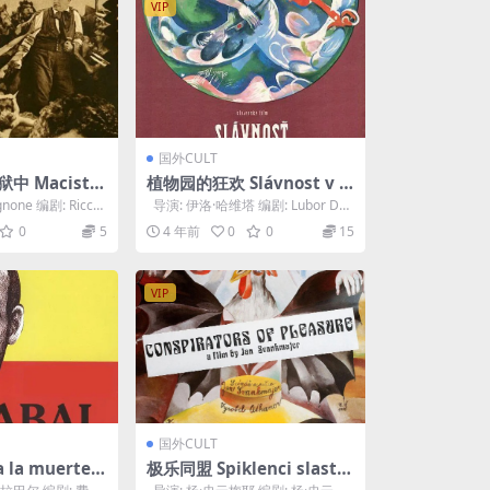
VIP
国外CULT
 Maciste
植物园的狂欢 Slávnost v b
1925)
otanickej záhrade (1969)
none 编剧: Riccar
导演: 伊洛·哈维塔 编剧: Lubor Doh
nal 主演: S...
0
5
4 年前
0
0
15
VIP
国外CULT
la muerte
极乐同盟 Spiklenci slasti
(1996)