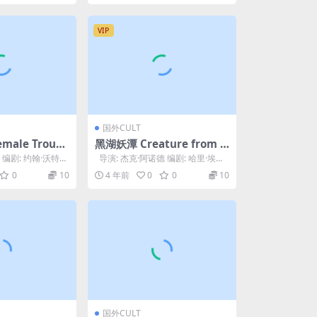
VIP
国外CULT
ale Troubl
黑湖妖潭 Creature from t
he Black Lagoon (1954)
 编剧: 约翰·沃特斯
导演: 杰克·阿诺德 编剧: 哈里·埃塞
·劳克里 /...
克斯 / 阿瑟·A·罗斯 ...
0
10
4 年前
0
0
10
国外CULT