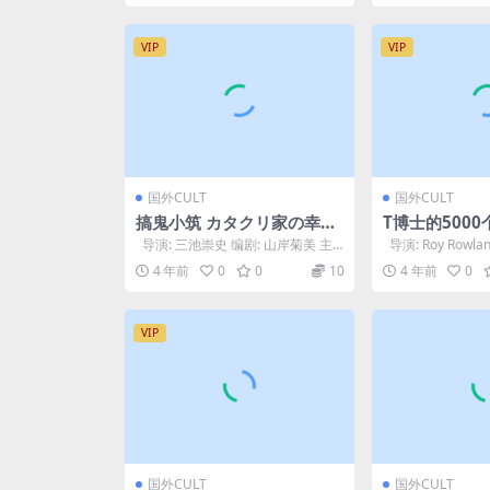
VIP
VIP
国外CULT
国外CULT
搞鬼小筑 カタクリ家の幸福
T博士的5000个
(2001)
000 Fingers o
导演: 三池崇史 编剧: 山岸菊美 主
导演: Roy Rowl
3)
演: 泽田研二 / 松坂庆子...
士 / 艾伦·斯科特...
4 年前
0
0
10
4 年前
0
VIP
国外CULT
国外CULT