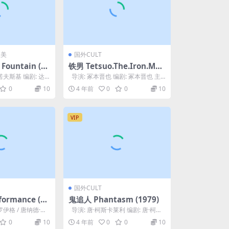
欧美
国外CULT
ountain (2
铁男 Tetsuo.The.Iron.Ma
n.1989
诺夫斯基 编剧: 达
导演: 冢本晋也 编剧: 冢本晋也 主
阿里·...
演: 田口智朗 / 石桥莲司...
0
10
4 年前
0
0
10
VIP
国外CULT
ormance (19
鬼追人 Phantasm (1979)
伊格 / 唐纳德·卡
导演: 唐·柯斯卡莱利 编剧: 唐·柯斯
卡梅...
卡莱利 主演: A. Mi...
0
10
4 年前
0
0
10