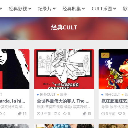
经典影视
纪录片
经典剧集
CULT乐园
影
经典CULT
VIP
T
国外CULT
欧美
国外CULT
da, la hija
全世界最伟大的罪人 The W
疯狂肥宝综艺秀 
las (1977)
orld’s Greatest Sinner (1
eebles (1990
兹·莫克特祖马 编
导演: 蒂莫西·凯瑞 编剧: 蒂莫西·凯瑞
导演: 彼得·杰克逊
962)
主演: 蒂莫西·凯瑞 类型: 剧情 ...
伦 / Frances Walsh
0
15
3 年前
0
0
15
3 年前
0