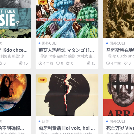
VIP
美
国外CULT
国外CULT
do chce z
蘑菇人玛坦戈 マタンゴ (196
马奇斯特在地狱中
1966)
3)
all’inferno (
利契克 编剧: 米
导演: 本多猪四郎 编剧: 木村武 主
导演: Guido Brig
瓦茨拉...
演: 天本英世 / 久保明 ...
do A...
0
15
4 年前
0
0
15
4 年前
0
VIP
美
欧美
国外CULT
的不明确报告
匈牙利童话 Hol volt, hol n
死亡万岁 Viva 
va o konci s
em volt (1987)
(1971)