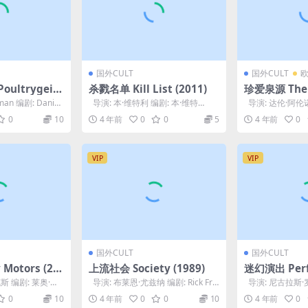
国外CULT
国外CULT
ultrygeis
杀戮名单 Kill List (2011)
珍爱泉源 The F
the Chicken D
006)
man 编剧: Daniel
导演: 本·维特利 编剧: 本·维特
导演: 达伦·阿伦
利 / 艾米·强姆 主演: 尼...
伦·阿伦诺夫斯基 / 
0
10
4 年前
0
0
5
4 年前
0
VIP
VIP
国外CULT
国外CULT
Motors (20
上流社会 Society (1989)
迷幻演出 Perf
70)
斯 编剧: 莱奥·卡
导演: 布莱恩·尤兹纳 编剧: Rick Fr
导演: 尼古拉斯·罗
旺...
y / Woody ...
梅尔 编剧: 唐纳德·
0
10
4 年前
0
0
10
4 年前
0