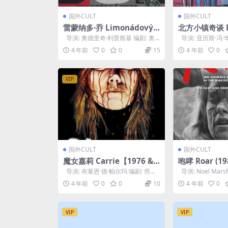
国外CULT
国外CULT
雷蒙纳多·乔 Limonádový J
北方小镇奇谈 De
oe aneb Konská opera (1
ingen (1992)
导演: 奥德里奇·利普斯基 编剧: 奥
导演: 亚历斯·冯·
964)
德里奇·利普斯基 / 伊里·...
斯·冯·华麦丹 主演: 杰
4 年前
0
0
15
4 年前
0
VIP
国外CULT
国外CULT
魔女嘉莉 Carrie【1976 & 2
咆哮 Roar (19
013】
导演: 布莱恩·德·帕尔玛 编剧: 劳伦
导演: Noel Marsh
斯·D·科昂 主演: 茜茜...
arsha...
4 年前
0
0
10
4 年前
0
VIP
VIP