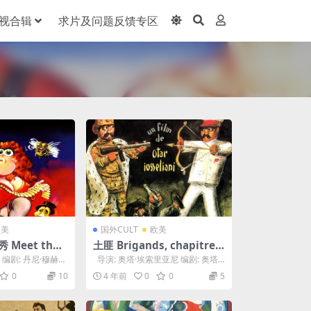
视合辑
求片及问题反馈专区
欧美
国外CULT
欧美
Meet the F
土匪 Brigands, chapitre V
)
II (1996)
 编剧: 丹尼·穆赫
导演: 奥塔·埃索里亚尼 编剧: 奥塔·
 / ...
埃索里亚尼 主演: Ami...
0
10
4 年前
0
0
5