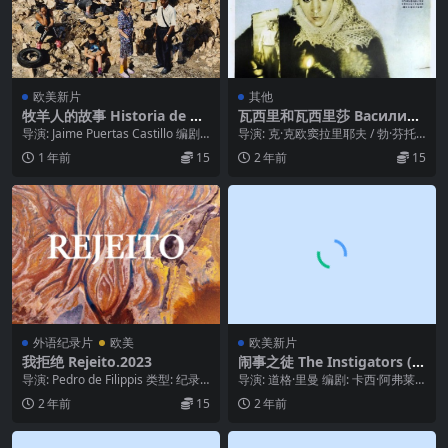
欧美新片
其他
牧羊人的故事 Historia de pa
瓦西里和瓦西里莎 Василий
stores (2024)
и Василиса (1981)
导演: Jaime Puertas Castillo 编剧: J
导演: 克·克欧窦拉里耶夫 / 勃·芬托
aime Pue...
茨基 编剧: 弗·索洛维约夫 / 伊·波...
1 年前
15
2 年前
15
外语纪录片
欧美
欧美新片
我拒绝 Rejeito.2023
闹事之徒 The Instigators (2
024)
导演: Pedro de Filippis 类型: 纪录
导演: 道格·里曼 编剧: 卡西·阿弗莱
片 制片国家/地区: 巴...
克 / 查克·麦克林 主演: 马特·达蒙...
2 年前
15
2 年前