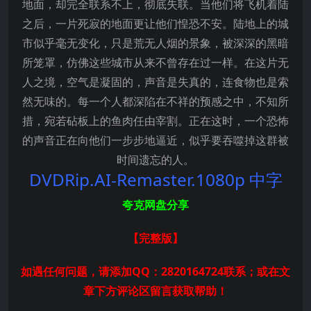
地面，却完全联系不上，彻底失联。当他们将飞机着陆
之后，一片死寂的地面更让他们惶恐不安。陆地上的城
市似乎毫无变化，只是荒无人烟的景象，被深深的黑暗
所笼罩，仿佛这些城市从来不曾存在过一样。在这片无
人之境，空气是凝固的，声音是失真的，连食物也是索
然无味的。每一个人都深陷在不祥的预感之中，不知所
措，宛若砧板上的鱼肉任由宰割。正在这时，一个恐怖
的声音正在向他们一步步地逼近，似乎要吞噬掉这群被
时间遗忘的人。
DVDRip.AI-Remaster.
1080p 中字
夸克网盘分享
【完整版
】
如遇任何问题，请添加QQ：2820164724联系；或在文
章下方评论区留言获取帮助！