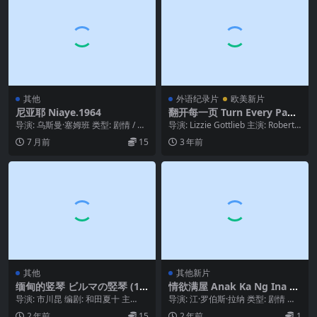
其他
外语纪录片
欧美新片
尼亚耶 Niaye.1964
翻开每一页 Turn Every Page
(2022)
导演: 乌斯曼·塞姆班 类型: 剧情 / 短
导演: Lizzie Gottlieb 主演: Robert
片 制片国家/地区: 塞内加尔 语言...
A. Caro /...
7 月前
15
3 年前
其他
其他新片
缅甸的竖琴 ビルマの竪琴 (19
情欲满屋 Anak Ka Ng Ina M
85)
o (2023)
导演: 市川昆 编剧: 和田夏十 主
导演: 江·罗伯斯·拉纳 类型: 剧情 制
演: 石坂浩二 / 中井贵一 / 川谷拓
片国家/地区: 菲律宾 语言: 他加禄...
2 年前
15
2 年前
1