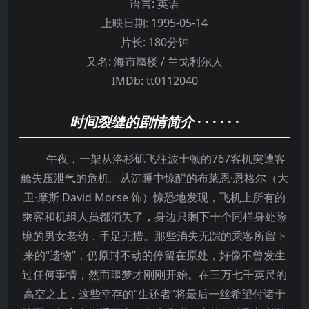
语言:
英语
上映日期:
1995-05-14
片长:
180分钟
又名:
海市蜃楼 / 兰戈利尔人
IMDb:
tt0112040
时间裂缝的剧情简介
· · · · · ·
午夜，一架从洛杉矶飞往波士顿的767客机突遭客
舱失压泄气的危机。从沉睡中惊醒的布莱恩·恩格尔（大
卫·摩斯 David Morse 饰）惊恐地发现，飞机上所有的
乘客和机组人员都消失了，身边只剩下十个同样身处险
境的男女老幼，手足无措。那些消失无踪的乘客所留下
来的“遗物”，仍原封不动的停留在原处，好像不曾发生
过任何事情，然而噩梦才刚刚开始。在三万七千英尺的
高空之上，这些幸存的“生还者”将最后一丝希望付诸于