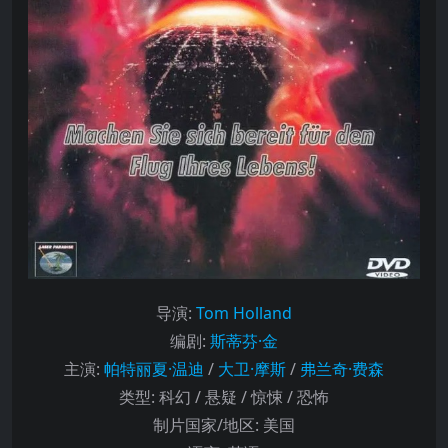
导演
:
Tom Holland
编剧
:
斯蒂芬·金
主演
:
帕特丽夏·温迪
/
大卫·摩斯
/
弗兰奇·费森
类型:
科幻 / 悬疑 / 惊悚 / 恐怖
制片国家/地区:
美国