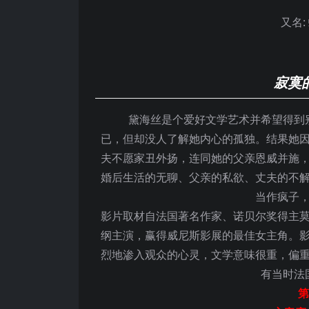
又名:
寂寞
黛海丝是个爱好文学艺术并希望得到别
已，但却没人了解她内心的孤独。结果她
夫不愿家丑外扬，连同她的父亲恩威并施
婚后生活的无聊、父亲的私欲、丈夫的不
当作疯子
影片取材自法国著名作家、诺贝尔奖得主
纲主演，赢得威尼斯影展的最佳女主角。
烈地渗入观众的心灵，文学意味很重，偏
有当时法
第