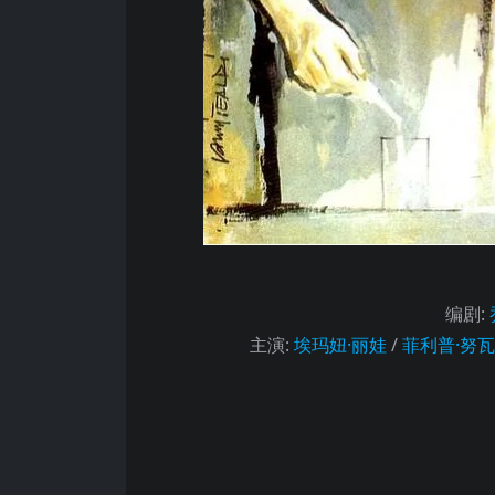
编剧
:
主演
:
埃玛妞·丽娃
/
菲利普·努