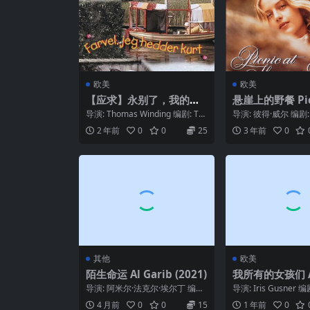
欧美
欧美
【应求】永别了，我的名
悬崖上的野餐 Picn
字是库尔特 Farvel, jeg h
Hanging Rock 
导演: Thomas Winding 编剧: Th
导演: 彼得·威尔 编剧: 
edder Kurt (1969)
omas Winding 主演...
利夫·格林 主演: 瑞秋·罗
2 年前
0
0
25
3 年前
0
其他
欧美
陌生命运 Al Garib (2021)
我所有的女孩们 Al
ne Mädchen (1
导演: 阿米尔·法克尔·埃尔丁 编
导演: Iris Gusner 编剧
剧: 阿米尔·法克尔·埃尔丁 主
er 类型: 剧情 制...
4 月前
0
0
15
1 年前
0
演: 阿什拉夫...