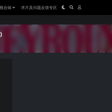
视合辑
求片及问题反馈专区
)