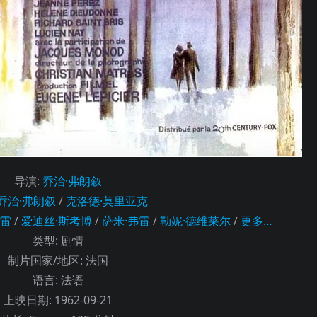
导演
:
乔治·弗朗叙
乔治·弗朗叙
/
克洛德·莫里亚克
瓦雷
/
爱迪丝·斯考博
/
萨米·弗雷
/
勒妮·德维莱尔
/
更多…
类型:
剧情
制片国家/地区:
法国
语言:
法语
上映日期:
1962-09-21