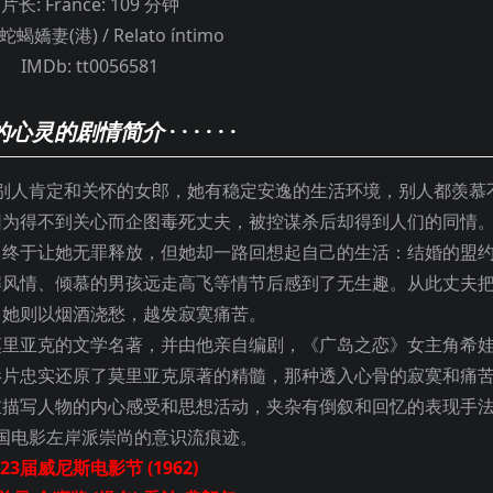
片长:
France: 109 分钟
蛇蝎嬌妻(港) / Relato íntimo
IMDb:
tt0056581
的心灵的剧情简介
· · · · · ·
人肯定和关怀的女郎，她有稳定安逸的生活环境，别人都羡慕
因为得不到关心而企图毒死丈夫，被控谋杀后却得到人们的同情
，终于让她无罪释放，但她却一路回想起自己的生活：结婚的盟
解风情、倾慕的男孩远走高飞等情节后感到了无生趣。从此丈夫
，她则以烟酒浇愁，越发寂寞痛苦。
莫里亚克的文学名著，并由他亲自编剧，《广岛之恋》女主角希
影片忠实还原了莫里亚克原著的精髓，那种透入心骨的寂寞和痛
重描写人物的内心感受和思想活动，夹杂有倒叙和回忆的表现手
国电影左岸派崇尚的意识流痕迹。
23届威尼斯电影节 (1962)