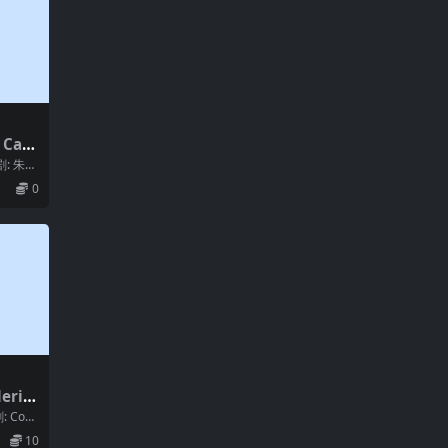
 Cam
剧: 朱莉
 V...
0
eri
: Cons
10