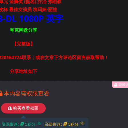
元 金狮奖 (提名) 乔治·弗朗叙
皮杯 最佳女演员 埃玛妞·丽娃
-DL 1080P 英字
夸克网盘分享
【完整版
】
20164724联系；或在文章下方评论区留言获取帮助！
分享地址如下
隐藏
本内容需权限查看
购买查看权限
5折
5折
资深影迷:
5积分
高级影迷:
5积分