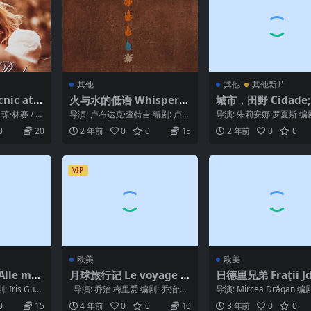
其他
其他
其他新片
ic at
火与水的低语 Whispers.
城市，田野 Cidade;
(1975)
of.Fire.and.Water.2023
po (2024)
琼·林赛 / 克
导演: 卢布达克·查特吉 编剧: 卢布
导演: 朱莉安娜·罗夏斯 编
伯茨 /...
达克·查特吉 主演: Rohini Cha...
安娜·罗夏斯 主演: Fernanda
0
20
2 年前
0
0
15
2 年前
0
0
VIP
欧美
欧美
le mei
月球旅行记 Le voyage d
日德里兄弟 Fraţii Jd
980)
ans la lune (1902)
(1973)
: Iris Gusn
导演: 乔治·梅里爱 编剧: 乔治·梅
导演: Mircea Drăgan 编剧
里爱 / 赫伯特·乔治·威尔...
tantin Mitru 类...
0
15
4 年前
0
0
10
3 年前
0
0