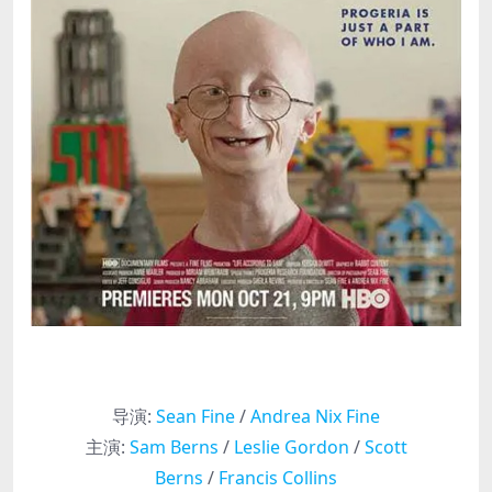
导演
:
Sean Fine
/
Andrea Nix Fine
主演
:
Sam Berns
/
Leslie Gordon
/
Scott
Berns
/
Francis Collins