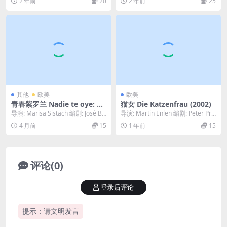
2 年前
20
2 年前
25
其他
欧美
欧美
青春紫罗兰 Nadie te oye: Pe
猫女 Die Katzenfrau (2002)
rfume de violetas (2001)
导演: Marisa Sistach 编剧: José Bu
导演: Martin Enlen 编剧: Peter Pro
il / Maris...
bst 主演: Ul...
4 月前
15
1 年前
15
评论(0)
登录后评论
提示：请文明发言