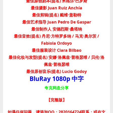
最佳原创剧本(提名) 米格尔·巴罗斯
最佳摄影 Juan Ruiz Anchía
最佳剪辑(提名) 戴维·盖勒特
最佳艺术指导 Juan Pedro De Gaspar
最佳制作人 安德烈斯·桑塔纳
最佳音效(提名) 丹尼·方特罗多纳 / 马克·奥尔茨 /
Fabiola Ordoyo
最佳服装设计 Clara Bilbao
最佳化妆与发型(提名) 安娜·洛佩兹·普格瑟维 / 贝伦·洛
佩兹·普格瑟维
最佳原创音乐(提名) Lucio Godoy
BluRay 1080p 中字
夸克网盘分享
【完整版
】
如遇任何问题，请添加QQ：2820164724联系；或在文