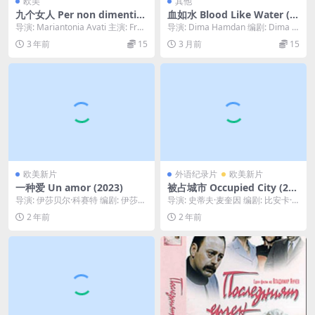
欧美
其他
九个女人 Per non dimentica
血如水 Blood Like Water (2
rti (2006)
023)
导演: Mariantonia Avati 主演: Fran
导演: Dima Hamdan 编剧: Dima H
cesca Anto...
amdan 主演: 卢芭·贝...
3 年前
15
3 月前
15
欧美新片
外语纪录片
欧美新片
一种爱 Un amor (2023)
被占城市 Occupied City (202
3)
导演: 伊莎贝尔·科赛特 编剧: 伊莎贝
导演: 史蒂夫·麦奎因 编剧: 比安卡·
尔·科赛特 / Laura Ferrer...
施蒂特 主演: 梅拉妮·海姆斯 类型: ...
2 年前
2 年前