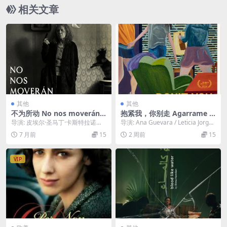
相关文章
其他
其他
不为所动 No nos moverán
抱紧我，你别走 Agarrame f
(2024)
uerte (2024)
导演: 皮埃尔·圣马丁·卡斯特拉诺斯
导演: Ana Guevara / Leticia Jorge
编剧: 伊克尔·科佩安·勒鲁克斯 / 皮
编剧: Ana ...
7 月前
15
2 周前
15
埃...
VIP