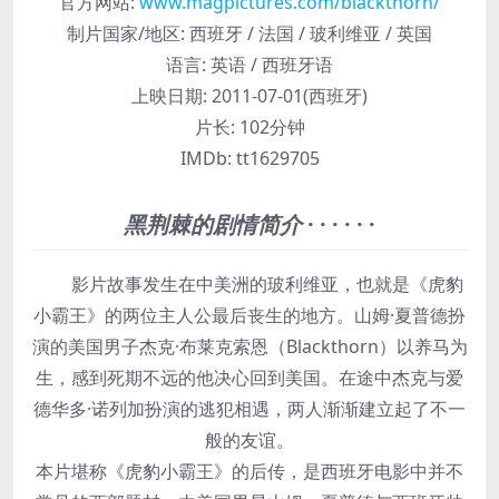
官方网站:
www.magpictures.com/blackthorn/
制片国家/地区:
西班牙 / 法国 / 玻利维亚 / 英国
语言:
英语 / 西班牙语
上映日期:
2011-07-01(西班牙)
片长:
102分钟
IMDb:
tt1629705
黑荆棘的剧情简介
· · · · · ·
影片故事发生在中美洲的玻利维亚，也就是《虎豹
小霸王》的两位主人公最后丧生的地方。山姆·夏普德扮
演的美国男子杰克·布莱克索恩（Blackthorn）以养马为
生，感到死期不远的他决心回到美国。在途中杰克与爱
德华多·诺列加扮演的逃犯相遇，两人渐渐建立起了不一
般的友谊。
本片堪称《虎豹小霸王》的后传，是西班牙电影中并不