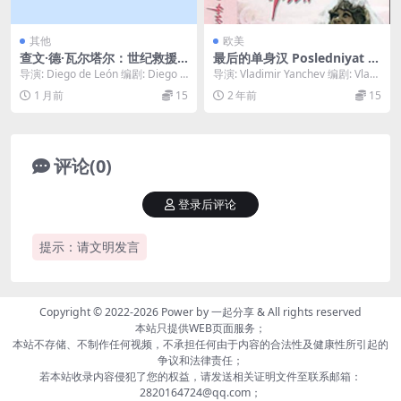
其他
欧美
查文·德·瓦尔塔尔：世纪救援
最后的单身汉 Posledniyat er
行动 Chavín de Huántar: El
gen (1974)
导演: Diego de León 编剧: Diego d
导演: Vladimir Yanchev 编剧: Vladi
Rescate del Siglo (2025)
e León 主演: ...
mir Yanche...
1 月前
15
2 年前
15
评论(0)
登录后评论
提示：请文明发言
Copyright © 2022-2026 Power by
一起分享
& All rights reserved
本站只提供WEB页面服务；
本站不存储、不制作任何视频，不承担任何由于内容的合法性及健康性所引起的
争议和法律责任；
若本站收录内容侵犯了您的权益，请发送相关证明文件至联系邮箱：
2820164724@qq.com；