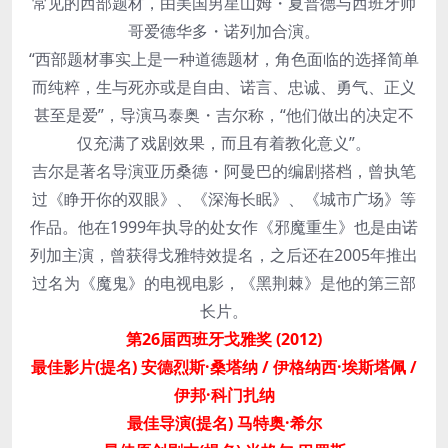
常见的西部题材，由美国男星山姆・夏普德与西班牙帅
哥爱德华多・诺列加合演。
“西部题材事实上是一种道德题材，角色面临的选择简单
而纯粹，生与死亦或是自由、诺言、忠诚、勇气、正义
甚至是爱”，导演马泰奥・吉尔称，“他们做出的决定不
仅充满了戏剧效果，而且有着教化意义”。
吉尔是著名导演亚历桑德・阿曼巴的编剧搭档，曾执笔
过《睁开你的双眼》、《深海长眠》、《城市广场》等
作品。他在1999年执导的处女作《邪魔重生》也是由诺
列加主演，曾获得戈雅特效提名，之后还在2005年推出
过名为《魔鬼》的电视电影，《黑荆棘》是他的第三部
长片。
第26届西班牙戈雅奖 (2012)
最佳影片(提名) 安德烈斯·桑塔纳 / 伊格纳西·埃斯塔佩 /
伊邦·科门扎纳
最佳导演(提名) 马特奥·希尔