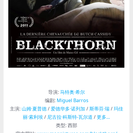
导演
:
马特奥·希尔
编剧
:
Miguel Barros
主演
:
山姆·夏普德
/
爱德华多·诺列加
/
斯蒂芬·瑞
/
玛佳
丽·索利埃
/
尼古拉·科斯特-瓦尔道
/
更多…
类型:
西部